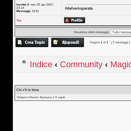
Iscritto il:
mer 25 apr 2007,
23:14
#delverinparata
Messaggi:
3132
Top
Visualizza ultimi messaggi:
Pagina
1
di
1
[ 3 messaggi ]
Indice
‹
Community
‹
Magi
Chi c’è in linea
Visitano il forum: Nessuno e 5 ospiti