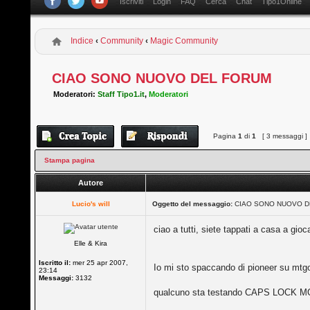
Iscriviti
Login
FAQ
Cerca
Chat
Tipo1Online
Indice
‹
Community
‹
Magic Community
CIAO SONO NUOVO DEL FORUM
Moderatori:
Staff Tipo1.it
,
Moderatori
Pagina
1
di
1
[ 3 messaggi ]
Stampa pagina
Autore
Lucio's will
Oggetto del messaggio:
CIAO SONO NUOVO D
ciao a tutti, siete tappati a casa a gi
Elle & Kira
Iscritto il:
mer 25 apr 2007,
Io mi sto spaccando di pioneer su mt
23:14
Messaggi:
3132
qualcuno sta testando CAPS LOCK M