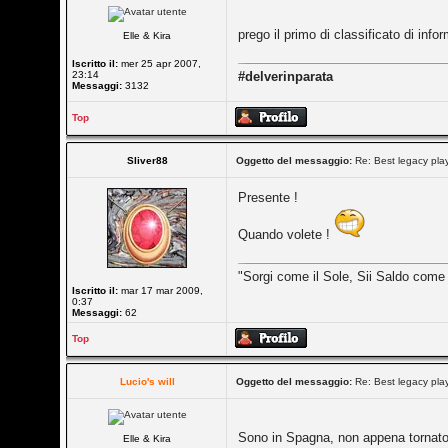
prego il primo di classificato di in
Elle & Kira
Iscritto il:
mer 25 apr 2007,
23:14
#delverinparata
Messaggi:
3132
Top
Sliver88
Oggetto del messaggio:
Re: Best legacy pl
Presente !
Quando volete !
"Sorgi come il Sole, Sii Saldo come
Iscritto il:
mar 17 mar 2009,
0:37
Messaggi:
62
Top
Lucio's will
Oggetto del messaggio:
Re: Best legacy pl
Sono in Spagna, non appena tornat
Elle & Kira