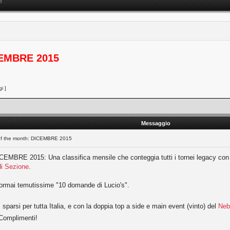
e
ICEMBRE 2015
i ]
Messaggio
 of the month: DICEMBRE 2015
EMBRE 2015: Una classifica mensile che conteggia tutti i tornei legacy con più di
i Sezione
.
le ormai temutissime "10 domande di Lucio's".
parsi per tutta Italia, e con la doppia top a side e main event (vinto) del
Neb
Complimenti!