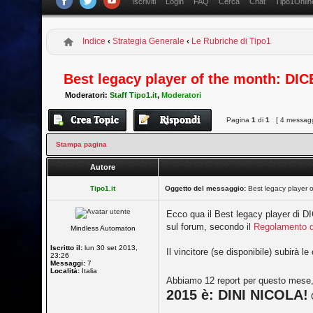
Iscriviti
Login
FAQ
Cerca
Chat
Tipo1Onlin
Indice
‹
Strategia Generale
‹
Le Rubriche di Tipo1
Best legacy player of the month: D
Moderatori:
Staff Tipo1.it
,
Moderatori
Pagina
1
di
1
[ 4 messagg
Stampa pagina
Autore
Tipo1.it
Oggetto del messaggio:
Best legacy player
Ecco qua il Best legacy player di DIC
sul forum, secondo il
Regolamento d
Mindless Automaton
Iscritto il:
lun 30 set 2013,
Il vincitore (se disponibile) subirà 
23:26
Messaggi:
7
Località:
Italia
Abbiamo 12 report per questo mese, s
2015 è: DINI NICOLA!