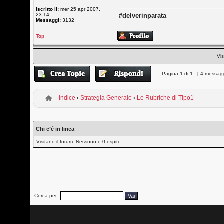
Iscritto il:
mer 25 apr 2007,
23:14
#delverinparata
Messaggi:
3132
Top
Vis
Pagina
1
di
1
[ 4 messagg
Indice
‹
Strategia Generale
‹
Le Rubriche di Tipo1
Chi c’è in linea
Visitano il forum: Nessuno e 0 ospiti
Cerca per: