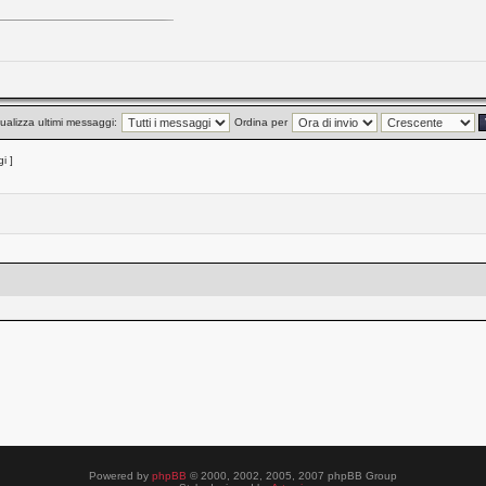
ualizza ultimi messaggi:
Ordina per
i ]
Powered by
phpBB
© 2000, 2002, 2005, 2007 phpBB Group