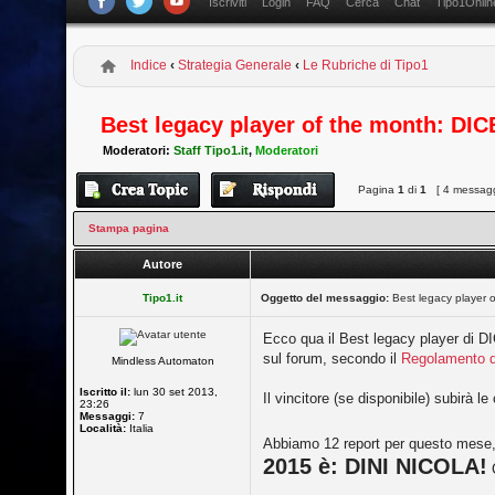
Iscriviti
Login
FAQ
Cerca
Chat
Tipo1Onlin
Indice
‹
Strategia Generale
‹
Le Rubriche di Tipo1
Best legacy player of the month: D
Moderatori:
Staff Tipo1.it
,
Moderatori
Pagina
1
di
1
[ 4 messagg
Stampa pagina
Autore
Tipo1.it
Oggetto del messaggio:
Best legacy player
Ecco qua il Best legacy player di DIC
sul forum, secondo il
Regolamento d
Mindless Automaton
Iscritto il:
lun 30 set 2013,
Il vincitore (se disponibile) subirà 
23:26
Messaggi:
7
Località:
Italia
Abbiamo 12 report per questo mese, s
2015 è: DINI NICOLA!