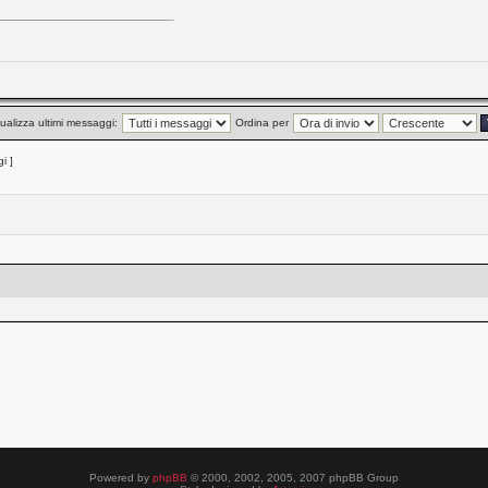
ualizza ultimi messaggi:
Ordina per
i ]
Powered by
phpBB
© 2000, 2002, 2005, 2007 phpBB Group