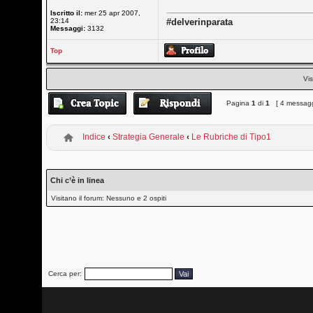
Iscritto il:
mer 25 apr 2007,
23:14
#delverinparata
Messaggi:
3132
Top
Vis
Pagina
1
di
1
[ 4 messagg
Indice
‹
Strategia Generale
‹
Le Rubriche di Tipo1
Chi c’è in linea
Visitano il forum: Nessuno e 2 ospiti
Cerca per: