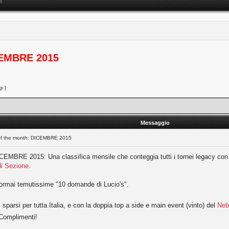
e
ICEMBRE 2015
i ]
Messaggio
 of the month: DICEMBRE 2015
EMBRE 2015: Una classifica mensile che conteggia tutti i tornei legacy con più di
i Sezione
.
le ormai temutissime "10 domande di Lucio's".
parsi per tutta Italia, e con la doppia top a side e main event (vinto) del
Neb
Complimenti!