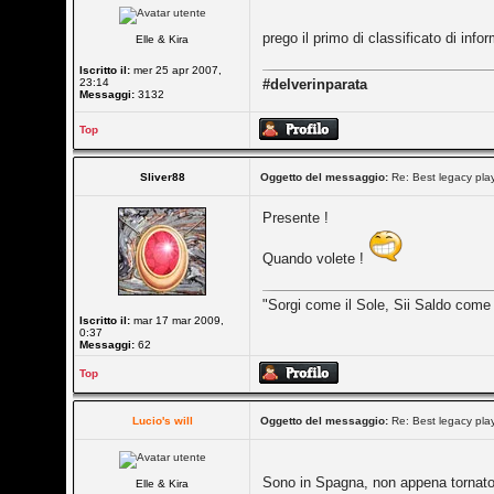
prego il primo di classificato di in
Elle & Kira
Iscritto il:
mer 25 apr 2007,
23:14
#delverinparata
Messaggi:
3132
Top
Sliver88
Oggetto del messaggio:
Re: Best legacy pl
Presente !
Quando volete !
"Sorgi come il Sole, Sii Saldo come
Iscritto il:
mar 17 mar 2009,
0:37
Messaggi:
62
Top
Lucio's will
Oggetto del messaggio:
Re: Best legacy pl
Sono in Spagna, non appena tornat
Elle & Kira