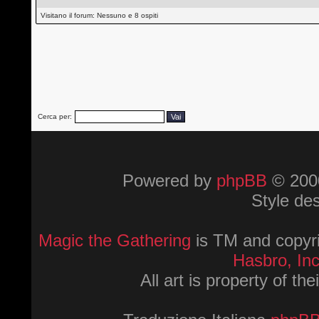
Visitano il forum: Nessuno e 8 ospiti
Cerca per:
Powered by
phpBB
© 2000
Style de
Magic the Gathering
is TM and copyri
Hasbro, Inc
All art is property of th