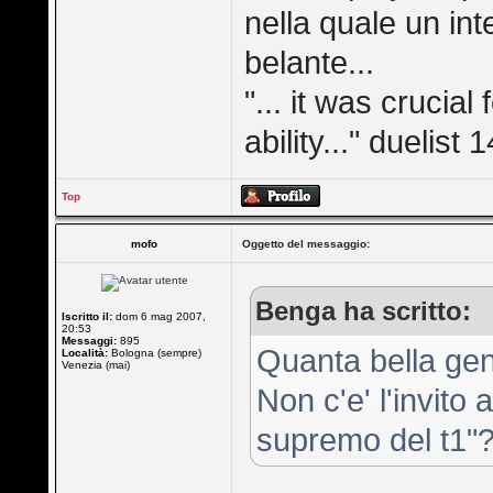
nella quale un int
belante...
"... it was crucia
ability..." duelist 1
Top
mofo
Oggetto del messaggio:
Benga ha scritto:
Iscritto il:
dom 6 mag 2007,
20:53
Messaggi:
895
Quanta bella gen
Località:
Bologna (sempre)
Venezia (mai)
Non c'e' l'invito
supremo del t1"