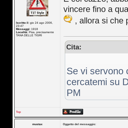
vincere fino a qu
, allora si che
Iscritto il:
gio 24 ago 2006,
23:47
Messaggi:
1918
Località:
Pisa, precisamente
TANA DELLE TIGRI
Cita:
Se vi servon
cercatemi su D
PM
Top
mustax
Oggetto del messaggio: