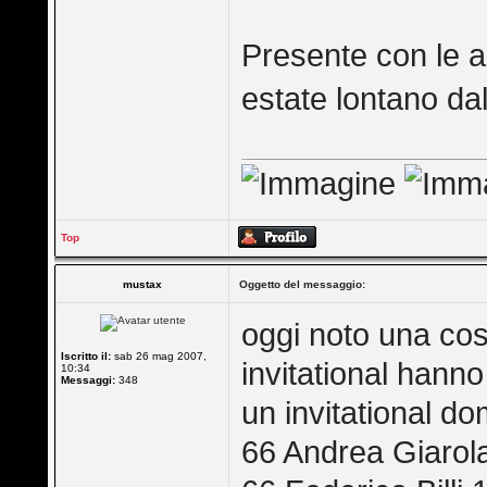
Presente con le al
estate lontano dal
Top
mustax
Oggetto del messaggio:
oggi noto una cosa
Iscritto il:
sab 26 mag 2007,
invitational hanno
10:34
Messaggi:
348
un invitational d
66 Andrea Giarola