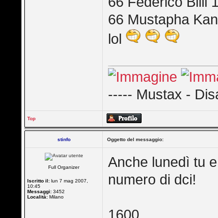
66 Federico Billi 
66 Mustapha Kani
lol
----- Mustax - Dis
Top
stinfo
Oggetto del messaggio:
Anche lunedì tu e 
Full Organizer
numero di dci!
Iscritto il:
lun 7 mag 2007,
10:45
Messaggi:
3452
Località:
Milano
1600