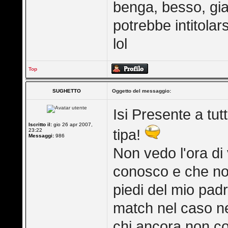
benga, besso, gian
potrebbe intitolar
lol
Top
SUGHETTO
Oggetto del messaggio:
Isi Presente a tutt
Iscritto il:
gio 26 apr 2007,
tipa!
23:22
Messaggi:
986
Non vedo l'ora di 
conosco e che non
piedi del mio pad
match nel caso ne
chi ancora non co