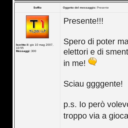
Soffio
Oggetto del messaggio:
Presente
Presente!!!
Spero di poter ma
Iscritto il:
gio 10 mag 2007,
10:55
elettori e di smen
Messaggi:
300
in me!
Sciau ggggente!
p.s. Io però vole
troppo via a gioca