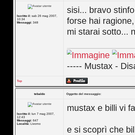
sisi... bravo stinfo.
Iscritto il:
sab 26 mag 2007,
forse hai ragione
10:34
Messaggi:
348
mi starai sotto..
----- Mustax - Dis
Top
tebaldo
Oggetto del messaggio:
mustax e billi vi fa
Iscritto il:
lun 7 mag 2007,
12:43
Messaggi:
647
Località:
Livorno
e si scoprì che bi