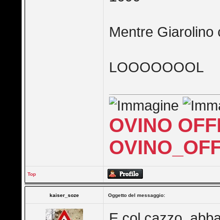
Mentre Giarolino
LOOOOOOOL
OVINO OFF
OVINO_OFF
Top
kaiser_soze
Oggetto del messaggio:
E col cazzo, abba