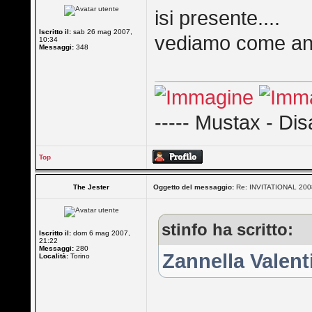
isi presente....
Iscritto il:
sab 26 mag 2007,
vediamo come an
10:34
Messaggi:
348
----- Mustax - Dis
Top
The Jester
Oggetto del messaggio:
Re: INVITATIONAL 2008 
stinfo ha scritto:
Iscritto il:
dom 6 mag 2007,
21:22
Messaggi:
280
Zannella Valen
Località:
Torino