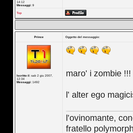
14:12
Messaggi:
9
Top
Prince
Oggetto del messaggio:
maro' i zombie !!!
Iscritto il:
sab 2 giu 2007,
12:34
Messaggi:
1492
l' alter ego magici
l'ovinomante, con
fratello polymorp