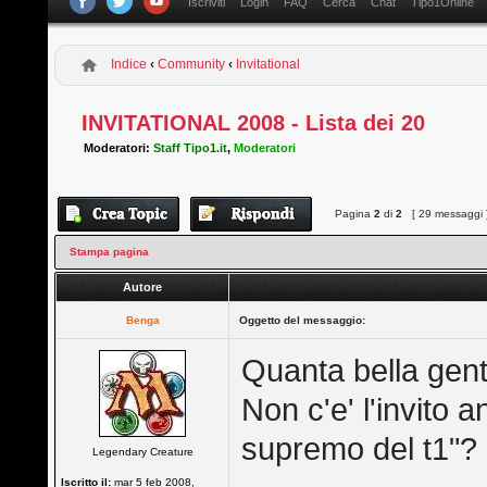
Iscriviti
Login
FAQ
Cerca
Chat
Tipo1Online
Indice
‹
Community
‹
Invitational
INVITATIONAL 2008 - Lista dei 20
Moderatori:
Staff Tipo1.it
,
Moderatori
Pagina
2
di
2
[ 29 messaggi 
Stampa pagina
Autore
Benga
Oggetto del messaggio:
Quanta bella gent
Non c'e' l'invito 
supremo del t1"?
Legendary Creature
Iscritto il:
mar 5 feb 2008,