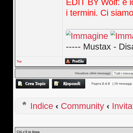
EDIT BY Wolf: e i
i termini. Ci siamo
----- Mustax - Dis
Top
Visualizza ultimi messaggi:
Pagina
2
di
2
[ 29 messaggi 
Indice
‹
Community
‹
Invita
Chi c’è in linea