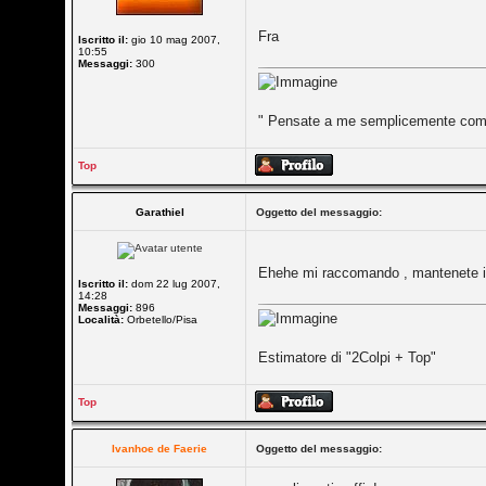
Fra
Iscritto il:
gio 10 mag 2007,
10:55
Messaggi:
300
" Pensate a me semplicemente come 
Top
Garathiel
Oggetto del messaggio:
Ehehe mi raccomando , mantenete il
Iscritto il:
dom 22 lug 2007,
14:28
Messaggi:
896
Località:
Orbetello/Pisa
Estimatore di "2Colpi + Top"
Top
Ivanhoe de Faerie
Oggetto del messaggio: