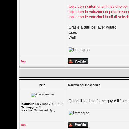
topic con i criteri di ammissione per 
topic con le votazioni di preselezione
topic con le votazioni finali di selezi
Grazie a tutti per aver votato.
Ciau,
Wolf
Top
pela
Oggetto del messaggio:
Quindi il re delle fatine gay e il "pr
Iscritto il:
lun 7 mag 2007, 8:18
Messaggi:
409
Località:
Montemurlo (po)
Top