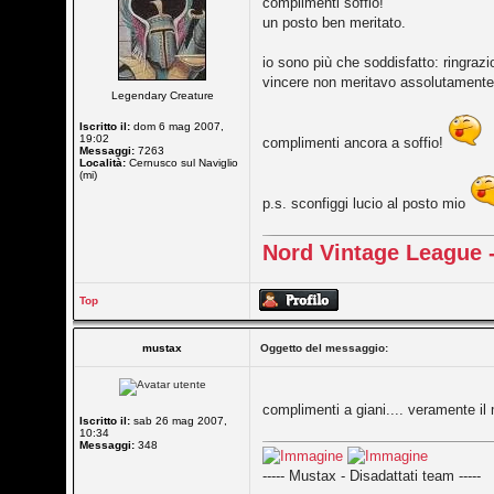
complimenti soffio!
un posto ben meritato.
io sono più che soddisfatto: ringraz
vincere non meritavo assolutamente,
Legendary Creature
Iscritto il:
dom 6 mag 2007,
19:02
complimenti ancora a soffio!
Messaggi:
7263
Località:
Cernusco sul Naviglio
(mi)
p.s. sconfiggi lucio al posto mio
Nord Vintage League -
Top
mustax
Oggetto del messaggio:
complimenti a giani.... veramente il m
Iscritto il:
sab 26 mag 2007,
10:34
Messaggi:
348
----- Mustax - Disadattati team -----