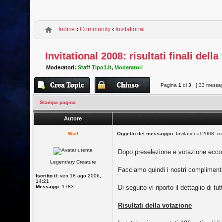
Indice
‹
Community
‹
Invitational
Invitational 2008: risultati finali dell
Moderatori:
Staff Tipo1.it
,
Moderatori
Pagina
1
di
3
[ 33 messag
Stampa pagina
Autore
Wolf
Oggetto del messaggio:
Invitational 2008: ris
Dopo preselezione e votazione eccoci 
Legendary Creature
Facciamo quindi i nostri compliment
Iscritto il:
ven 18 ago 2006,
14:21
Messaggi:
1783
Di seguito vi riporto il dettaglio di tut
Risultati della votazione