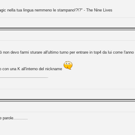
agic nella tua lingua nemmeno le stampano!?!?" - The Nine Lives
 non devo farmi sturare all'ultimo turno per entrare in top4 da lui come l'ann
o con una K all'interno del nickname
parole............