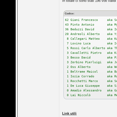
In totale ci sono stati 196 voti valid
Codice:
62 Giani Francesco aka S
43 Pinto Antonio aka My
36 Beduzzi David aka I
20 Andreoli Alberto aka Y
8 Callegari Matteo aka K
7 Lovino Luca aka Ivan
5 Rossi Carlo Alberto aka T
3 Cavalletti Pietro aka Ki
3 Besso David aka Pin
3 Zerbino Pierluigi aka J
2 Oss Alberto aka Wo
1 Beltrame Maicol aka Ba
1 Iozia Corrado aka Ran
1 Rocchetti Marco aka Sen
1 De Luca Giuseppe aka S
0 Amadio Alessandro aka G
0 Lai Niccolò aka Meph
Link utili