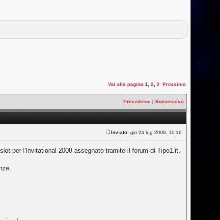
Vai alla pagina
1
,
2
,
3
Prossimo
Precedente
|
Successivo
Inviato:
gio 24 lug 2008, 11:16
ot per l'Invitational 2008 assegnato tramite il forum di Tipo1.it.
enze.