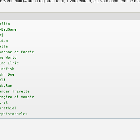
i e 6 voti nulli (4 utenti registrati tardi, 1 voto editato, e 1 voto dopo termine m
offio
BadGame
nj
idam
alle
hoe de Faerie
he World
ng Elric
kfish
ohn Doe
lf
byBue
ger Trivette
giro di Vampir
iral
arathiel
istopheles