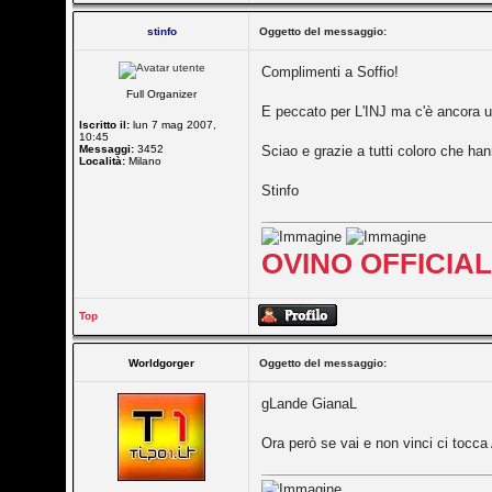
stinfo
Oggetto del messaggio:
Complimenti a Soffio!
Full Organizer
E peccato per L'INJ ma c'è ancora u
Iscritto il:
lun 7 mag 2007,
10:45
Messaggi:
3452
Sciao e grazie a tutti coloro che han
Località:
Milano
Stinfo
OVINO OFFICIA
Top
Worldgorger
Oggetto del messaggio:
gLande GianaL
Ora però se vai e non vinci ci tocca