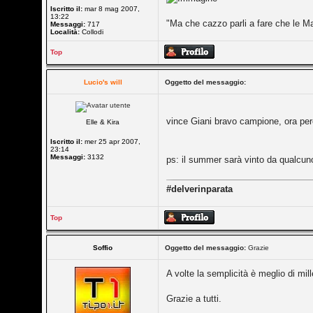
Iscritto il:
mar 8 mag 2007,
13:22
"Ma che cazzo parli a fare che le M
Messaggi:
717
Località:
Collodi
Top
Lucio's will
Oggetto del messaggio:
vince Giani bravo campione, ora però
Elle & Kira
Iscritto il:
mer 25 apr 2007,
23:14
Messaggi:
3132
ps: il summer sarà vinto da qualcun
#delverinparata
Top
Soffio
Oggetto del messaggio:
Grazie
A volte la semplicità è meglio di mille 
Grazie a tutti.