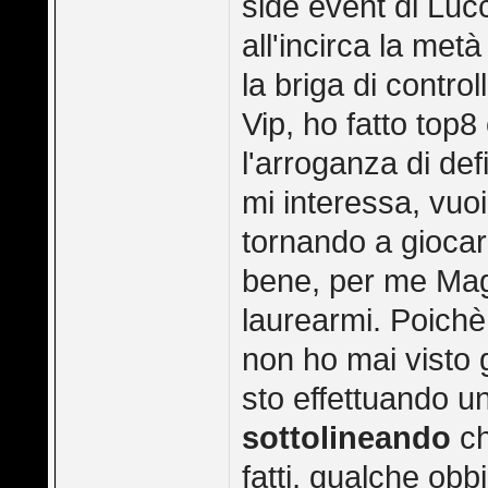
side event di Luc
all'incirca la met
la briga di contro
Vip, ho fatto top
l'arroganza di de
mi interessa, vuo
tornando a giocar
bene, per me Magi
laurearmi. Poichè
non ho mai visto
sto effettuando u
sottolineando
ch
fatti, qualche obb