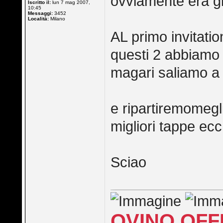
ovviamente era gi
Iscritto il:
lun 7 mag 2007,
10:45
Messaggi:
3452
Località:
Milano
AL primo invitation
questi 2 abbiamo 
magari saliamo a 
e ripartiremomegli
migliori tappe ecc
Sciao
OVINO OFF