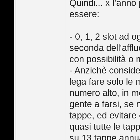
Quindi... x l'ann
essere:
- 0, 1, 2 slot ad 
seconda dell'affl
con possibilità o 
- Anzichè consider
lega fare solo le
numero alto, in 
gente a farsi, se
tappe, ed evitare
quasi tutte le tap
su 13 tappe annua