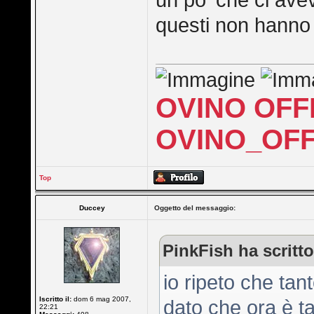
un po' che ci ave
questi non hanno 
OVINO OFF
OVINO_OFF
Top
Duccey
Oggetto del messaggio:
PinkFish ha scritto
io ripeto che tan
Iscritto il:
dom 6 mag 2007,
dato che ora è ta
22:21