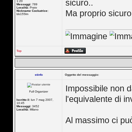
sicuro..
1:20
Messaggi:
789
Località:
Prato
Ma proprio sicuro
Nickname Cockatrice:
bb155lm
Top
stinfo
Oggetto del messaggio:
Impossibile non d
Full Organizer
l'equivalente di in
Iscritto il:
lun 7 mag 2007,
10:45
Messaggi:
3452
Località:
Milano
Al massimo ci può