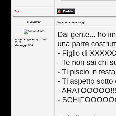
Top
SUGHETTO
Oggetto del messaggio:
Dai gente... ho i
Iscritto il:
gio 26 apr 2007,
una parte costrut
23:22
Messaggi:
986
- Figlio di XXXXX
- Te non sai chi so
- Ti piscio in test
- Ti aspetto sotto 
- ARATOOOOO!!
- SCHIFOOOOOO