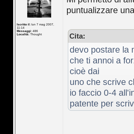
puntualizzare un
Iscritto il:
lun 7 mag 2007,
11:14
Messaggi:
486
Cita:
Località:
Thought
devo postare la m
che ti annoi a fo
cioè dai
uno che scrive ch
io faccio 0-4 all'
patente per scri