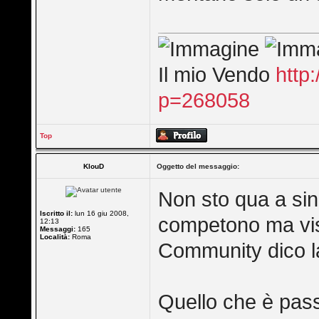
Il mio Vendo
http
p=268058
Top
KlouD
Oggetto del messaggio:
Non sto qua a si
Iscritto il:
lun 16 giu 2008,
competono ma vist
12:13
Messaggi:
165
Località:
Roma
Community dico la
Quello che è pass