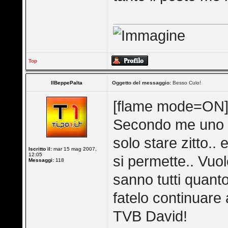
Top
IlBeppePalta
Oggetto del messaggio:
Besso Culo!
[flame mode=ON
Secondo me uno 
solo stare zitto.
Iscritto il:
mar 15 mag 2007,
12:05
si permette.. Vuole
Messaggi:
118
sanno tutti quanto
fatelo continuare
TVB David!