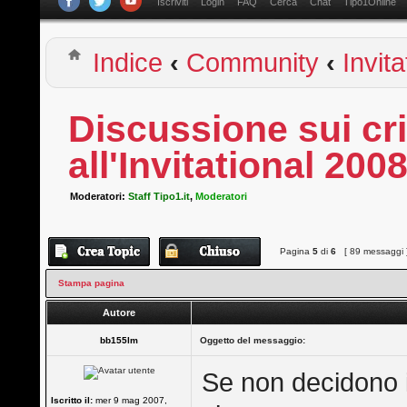
Iscriviti
Login
FAQ
Cerca
Chat
Tipo1Online
Indice
‹
Community
‹
Invita
Discussione sui cr
all'Invitational 200
Moderatori:
Staff Tipo1.it
,
Moderatori
Pagina
5
di
6
[ 89 messaggi 
Stampa pagina
Autore
bb155lm
Oggetto del messaggio:
Se non decidono i
Iscritto il:
mer 9 mag 2007,