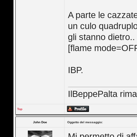
A parte le cazzate
un culo quadruplo
gli stanno dietro.
[flame mode=OF
IBP.
IlBeppePalta rimar
Top
John Doe
Oggetto del messaggio:
Mi permetto di af