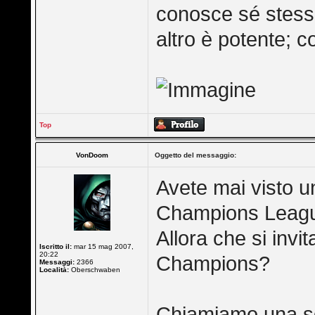
conosce sé stesso
altro è potente; c
Top
VonDoom
Oggetto del messaggio:
Avete mai visto un
Champions Leag
Allora che si invit
Iscritto il:
mar 15 mag 2007,
20:22
Champions?
Messaggi:
2366
Località:
Oberschwaben
Chiamiamo una sq