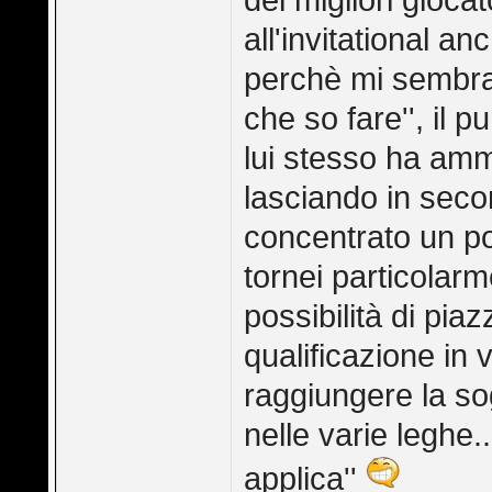
dei migliori gioca
all'invitational a
perchè mi sembra 
che so fare'', il
lui stesso ha amme
lasciando in secon
concentrato un po'
tornei particola
possibilità di pia
qualificazione in 
raggiungere la sog
nelle varie leghe.
applica''