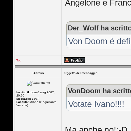
Angelone e Franc
Der_Wolf ha scritt
Von Doom è defin
Top
Biareus
Oggetto del messaggio:
VonDoom ha scritt
Iscritto il:
dom 6 mag 2007,
20:26
Messaggi:
1307
Votate Ivano!!!!
Località:
Milano (e ogni tanto
Venezia)
Ma anche no!:-D