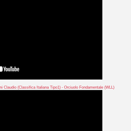
i Claudio (Classifica Italiana Tipo1) - Orciuolo Fondamentale (WLL)