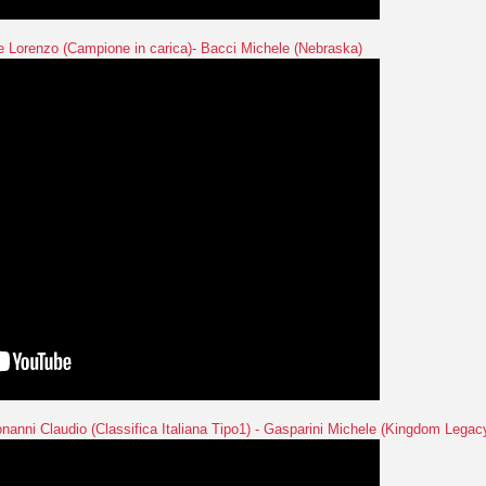
e Lorenzo (Campione in carica)- Bacci Michele (Nebraska)
nanni Claudio (Classifica Italiana Tipo1) - Gasparini Michele (Kingdom Legac