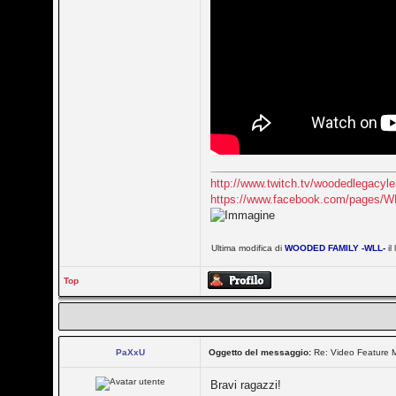
http://www.twitch.tv/woodedlegacyle
https://www.facebook.com/pages/W
Ultima modifica di
WOODED FAMILY -WLL-
il
Top
PaXxU
Oggetto del messaggio:
Re: Video Feature M
Bravi ragazzi!