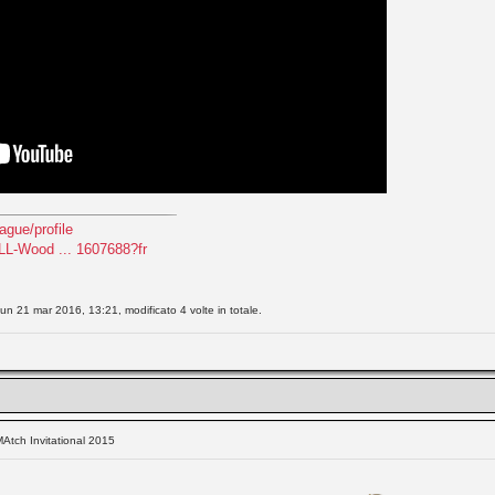
ague/profile
LL-Wood ... 1607688?fr
 lun 21 mar 2016, 13:21, modificato 4 volte in totale.
Atch Invitational 2015