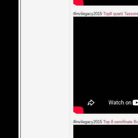
#invilegacy2015
Top8 quarti Tasson
#invilegacy2015
Top 8 semifinale Bo