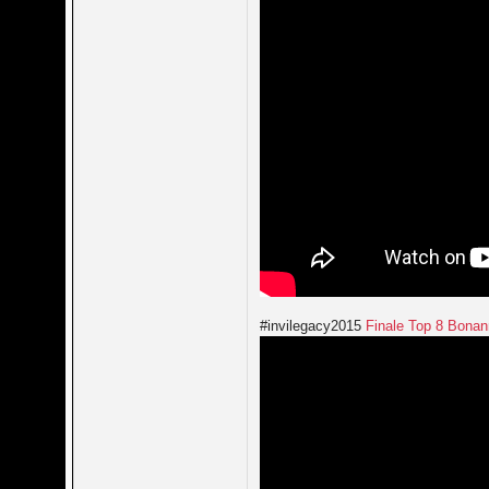
#invilegacy2015
Finale Top 8 Bonann