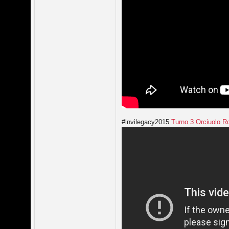
#invilegacy2015
Turno 3 Orciuolo R