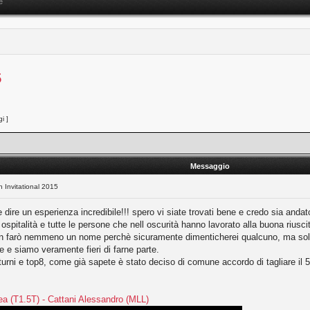
e
5
i ]
Messaggio
 Invitational 2015
dire un esperienza incredibile!!! spero vi siate trovati bene e credo sia andato 
 ospitalità e tutte le persone che nell oscurità hanno lavorato alla buona riusc
. Non farò nemmeno un nome perchè sicuramente dimenticherei qualcuno, ma 
 e siamo veramente fieri di farne parte.
 turni e top8, come già sapete è stato deciso di comune accordo di tagliare il 5
ea (T1.5T) - Cattani Alessandro (MLL)