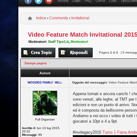
Iscriviti
Login
FAQ
Cerca
Chat
Tipo1Onlin
Indice
‹
Community
‹
Invitational
Video Feature Match Invitational 201
Moderatori:
Staff Tipo1.it
,
Moderatori
Pagina
1
di
1
[ 6 messagg
Stampa pagina
Autore
WOODED FAMILY -WLL-
Oggetto del messaggio:
Video Feature Match
Appena tornati e ancora carichi ! che 
sono venuti, alle leghe, al TMT per l
edizioni e non un punto di arrivo
ed è composta da bellissime persone
Andiamo a noi ecco i video di tutti i
Full Organizer
giocatori a 10pt e 4 a 9pt.
Iscritto il:
lun 13 lug 2015,
20:32
#invilegacy2015
Turno 1 Faina Andr
Messaggi:
89