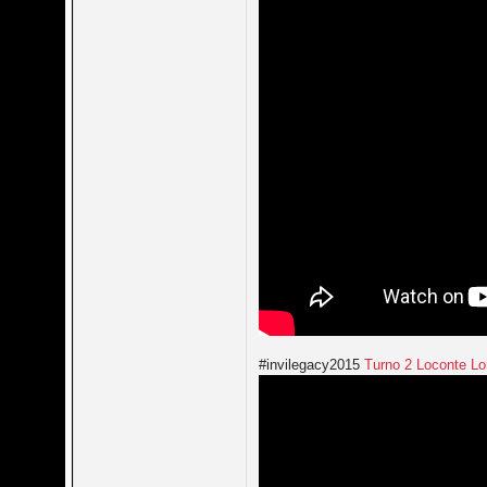
#invilegacy2015
Turno 2 Loconte Lo