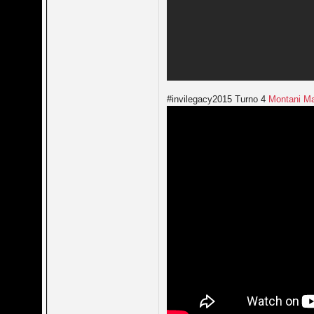
#invilegacy2015 Turno 4
Montani Ma