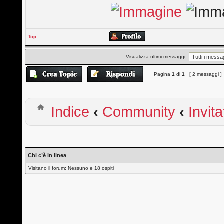
Top
Visualizza ultimi messaggi:
Pagina
1
di
1
[ 2 messaggi ]
Indice
‹
Community
‹
Invita
Chi c’è in linea
Visitano il forum: Nessuno e 18 ospiti