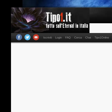
Iscriviti
Login
FAQ
Cerca
Chat
Tipo1Online