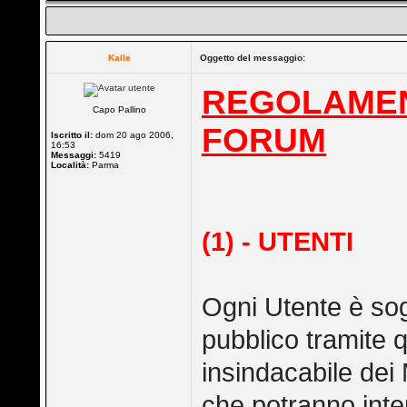
Kalle
Oggetto del messaggio:
REGOLAMEN
Capo Pallino
FORUM
Iscritto il:
dom 20 ago 2006,
16:53
Messaggi:
5419
Località:
Parma
(1) - UTENTI
Ogni Utente è sog
pubblico tramite q
insindacabile dei
che potranno inte