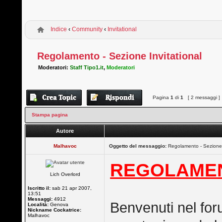
Indice
‹
Community
‹
Invitational
Regolamento - Sezione Invitational
Moderatori:
Staff Tipo1.it
,
Moderatori
Pagina
1
di
1
[ 2 messaggi ]
Stampa pagina
Autore
Malhavoc
Oggetto del messaggio:
Regolamento - Sezione I
REGOLAMEN
Lich Overlord
Iscritto il:
sab 21 apr 2007,
13:51
Messaggi:
4912
Benvenuti nel for
Località:
Genova
Nickname Cockatrice:
Malhavoc