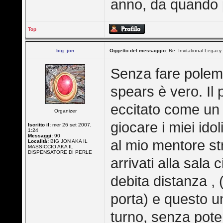
anno, da quando 
Top
big_jon
Oggetto del messaggio:
Re: Invitational Legacy
Senza fare polemi
spears è vero. Il 
eccitato come un 
Organizer
giocare i miei idoli
Iscritto il:
mer 26 set 2007,
1:24
Messaggi:
90
al mio mentore str
Località:
BIG JON AKA IL
MASSICCIO AKA IL
DISPENSATORE DI PERLE
arrivati alla sala
debita distanza , 
porta) e questo un
turno, senza pot