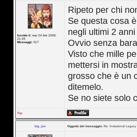
Ripeto per chi no
Se questa cosa è 
negli ultimi 2 anni
Iscritto il:
mar 24 feb 2009,
21:35
Ovvio senza barar
Messaggi:
317
Visto che mille p
mettersi in mostr
grosso che è un c
ditemelo.
Se no siete solo c
Top
big_jon
Oggetto del messaggio:
Re: Invitational Legacy