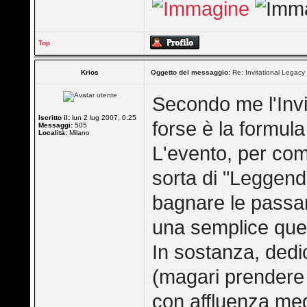
Top
Krios
Oggetto del messaggio:
Re: Invitational Legacy
Secondo me l'Invi
Iscritto il:
lun 2 lug 2007, 0:25
forse è la formul
Messaggi:
505
Località:
Milano
L'evento, per co
sorta di "Leggenda
bagnare le passan
una semplice que
In sostanza, dedic
(magari prendere s
con affluenza med