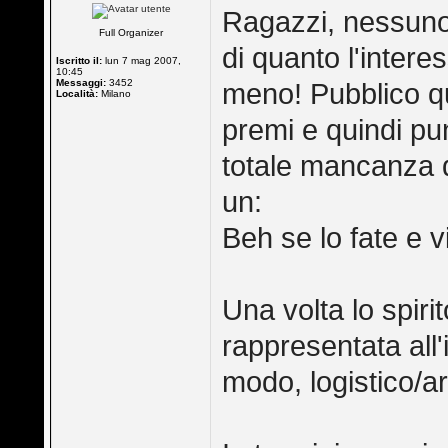
Ragazzi, nessuno p
Full Organizer
di quanto l'inter
Iscritto il:
lun 7 mag 2007,
10:45
Messaggi:
3452
meno! Pubblico qu
Località:
Milano
premi e quindi pu
totale mancanza d
un:
Beh se lo fate e v
Una volta lo spiri
rappresentata all'
modo, logistico/ar