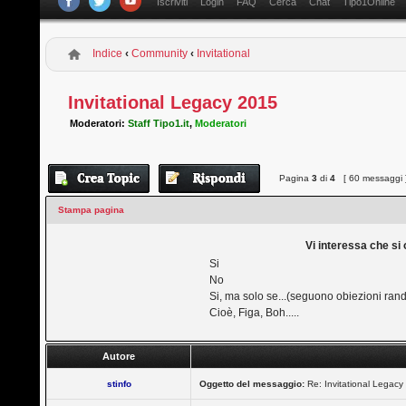
Iscriviti
Login
FAQ
Cerca
Chat
Tipo1Online
Indice
‹
Community
‹
Invitational
Invitational Legacy 2015
Moderatori:
Staff Tipo1.it
,
Moderatori
Pagina
3
di
4
[ 60 messaggi 
Stampa pagina
Vi interessa che si 
Si
No
Si, ma solo se...(seguono obiezioni ran
Cioè, Figa, Boh.....
Autore
stinfo
Oggetto del messaggio:
Re: Invitational Legacy