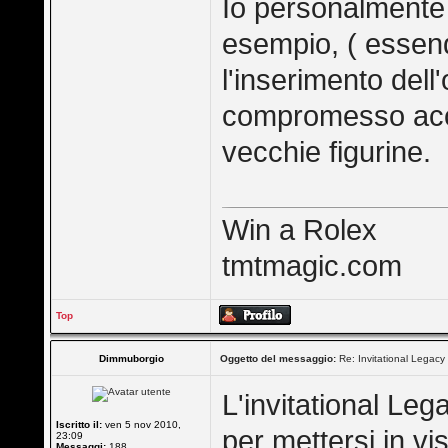
Io personalmente 
esempio, ( essend
l'inserimento dell
compromesso acce
vecchie figurine.
Win a Rolex
tmtmagic.com
Top
Dimmuborgio
Oggetto del messaggio:
Re: Invitational Legacy
L'invitational L
Iscritto il:
ven 5 nov 2010,
per mettersi in v
23:09
Messaggi:
188