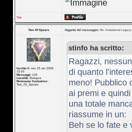
Top
Two Of Spears
Oggetto del messaggio:
Re: Invitational Legacy
stinfo ha scritto:
Ragazzi, nessuno 
Iscritto il:
ven 25 set 2009,
di quanto l'inter
15:50
Messaggi:
126
Località:
Bologna
meno! Pubblico q
Nickname Cockatrice:
Two_Of_Spears
ai premi e quind
una totale manca
riassume in un:
Beh se lo fate e 