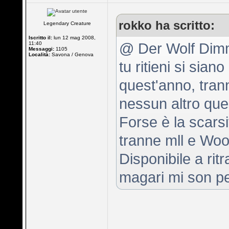
rokko ha scritto:
Legendary Creature
Iscritto il:
lun 12 mag 2008,
11:40
@ Der Wolf Dimm
Messaggi:
1105
Località:
Savona / Genova
tu ritieni si sian
quest'anno, tran
nessun altro que
Forse è la scarsi
tranne mll e Wo
Disponibile a rit
magari mi son pe