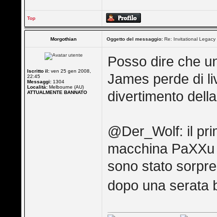
Top
Morgothian
Oggetto del messaggio:
Re: Invitational Legacy
Posso dire che un 
Iscritto il:
ven 25 gen 2008,
James perde di liv
22:45
Messaggi:
1304
Località:
Melbourne (AU)
divertimento dell
ATTUALMENTE BANNATO
@Der_Wolf: il pri
macchina PaXXu te
sono stato sorpres
dopo una serata