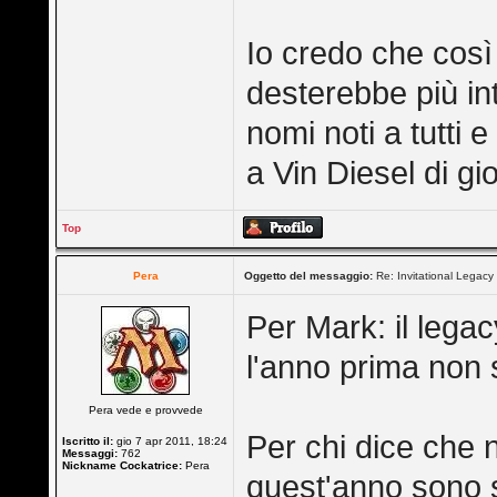
Io credo che così
desterebbe più in
nomi noti a tutti 
a Vin Diesel di g
Top
Pera
Oggetto del messaggio:
Re: Invitational Legacy
Per Mark: il lega
l'anno prima non si
Pera vede e provvede
Per chi dice che n
Iscritto il:
gio 7 apr 2011, 18:24
Messaggi:
762
Nickname Cockatrice:
Pera
quest'anno sono sta