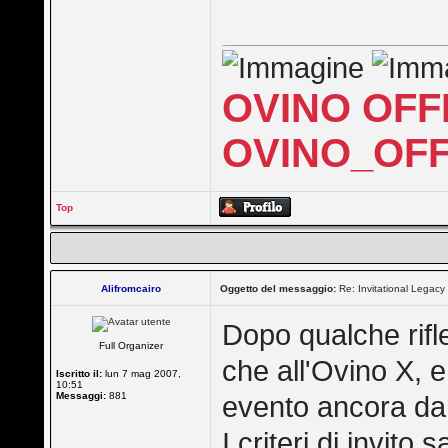
OVINO OFF
OVINO_OFF
Top
Alifromcairo
Oggetto del messaggio:
Re: Invitational Legacy
Dopo qualche rifle
Full Organizer
che all'Ovino X, 
Iscritto il:
lun 7 mag 2007,
10:51
Messaggi:
881
evento ancora da
I criteri di invito