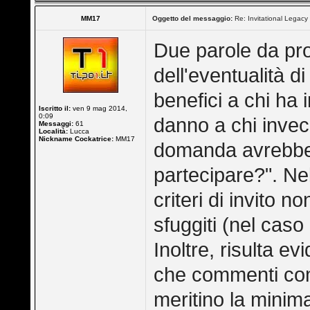
MM17
Oggetto del messaggio:
Re: Invitational Legacy
Due parole da pr
dell'eventualità d
benefici a chi ha 
Iscritto il:
ven 9 mag 2014,
0:09
danno a chi invec
Messaggi:
61
Località:
Lucca
Nickname Cockatrice:
MM17
domanda avrebbe 
partecipare?". Ne
criteri di invito
sfuggiti (nel caso
Inoltre, risulta e
che commenti com
meritino la minim