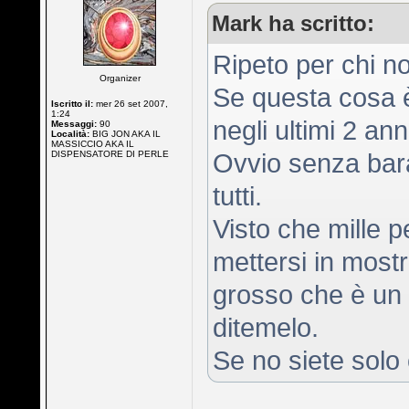
Mark ha scritto:
Ripeto per chi n
Organizer
Se questa cosa è
Iscritto il:
mer 26 set 2007,
1:24
negli ultimi 2 ann
Messaggi:
90
Località:
BIG JON AKA IL
MASSICCIO AKA IL
DISPENSATORE DI PERLE
Ovvio senza bar
tutti.
Visto che mille 
mettersi in most
grosso che è un c
ditemelo.
Se no siete solo c