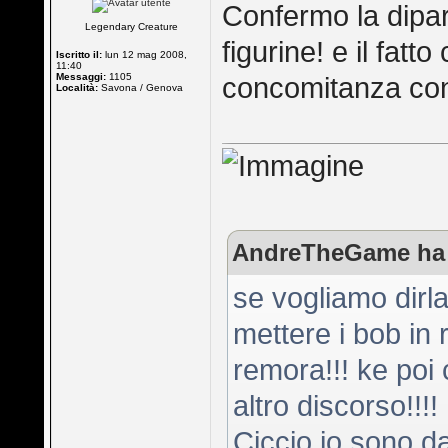
Confermo la dipar
Legendary Creature
figurine! e il fatt
Iscritto il:
lun 12 mag 2008,
11:40
Messaggi:
1105
concomitanza con
Località:
Savona / Genova
AndreTheGame ha s
se vogliamo dirla 
mettere i bob in
remora!!! ke poi c
altro discorso!!!!
Ciccio io sono da