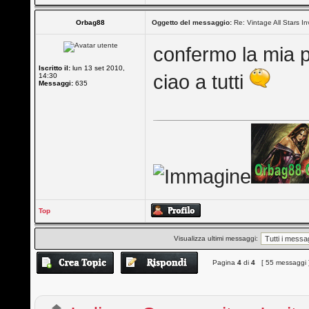
Orbag88
Oggetto del messaggio:
Re: Vintage All Stars In
confermo la mia p
Iscritto il:
lun 13 set 2010,
ciao a tutti
14:30
Messaggi:
635
Top
Visualizza ultimi messaggi:
Pagina
4
di
4
[ 55 messaggi 