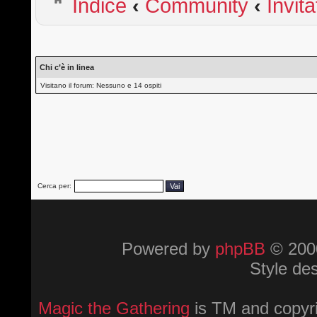
Indice
‹
Community
‹
Invita
Chi c’è in linea
Visitano il forum: Nessuno e 14 ospiti
Cerca per:
Powered by
phpBB
© 2000
Style de
Magic the Gathering
is TM and copyri