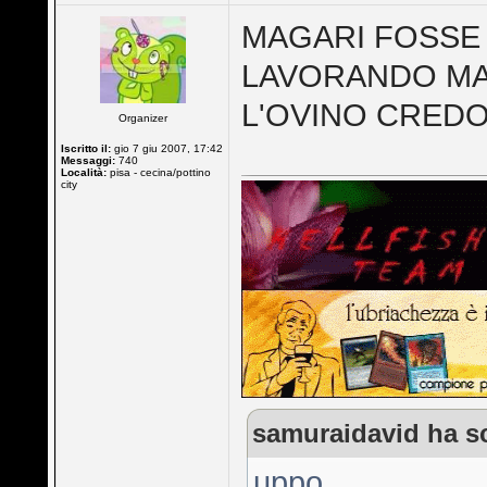
MAGARI FOSSE
LAVORANDO MA P
L'OVINO CREDO
Organizer
Iscritto il:
gio 7 giu 2007, 17:42
Messaggi:
740
Località:
pisa - cecina/pottino
city
samuraidavid ha sc
uppo