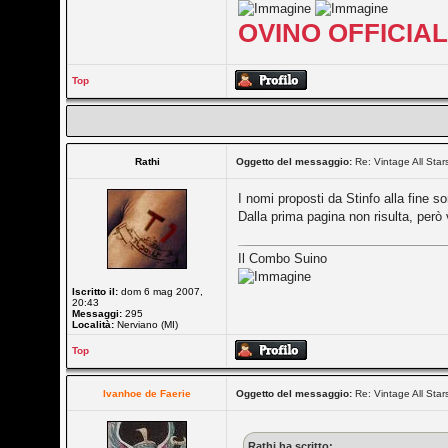
OVINO OFFICIA
Top
Rathi
Oggetto del messaggio:
Re: Vintage All Star
I nomi proposti da Stinfo alla fine s
Dalla prima pagina non risulta, però
Il Combo Suino
Iscritto il:
dom 6 mag 2007,
20:43
Messaggi:
295
Località:
Nerviano (MI)
Top
Ivanhoe de Faerie
Oggetto del messaggio:
Re: Vintage All Star
Rathi ha scritto: