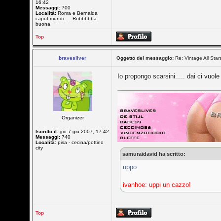
16:42
Messaggi:
700
Località:
Roma e Bernalda
caput mundi .... Robbbbba
buona
Top
bravesliver
Oggetto del messaggio:
Re: Vintage All Star
Io propongo scarsini..... dai ci vuol
Organizer
Iscritto il:
gio 7 giu 2007, 17:42
Messaggi:
740
Località:
pisa - cecina/pottino
city
samuraidavid ha scritto:
uppo
ivanhoe: uppi un cazzo!
Top