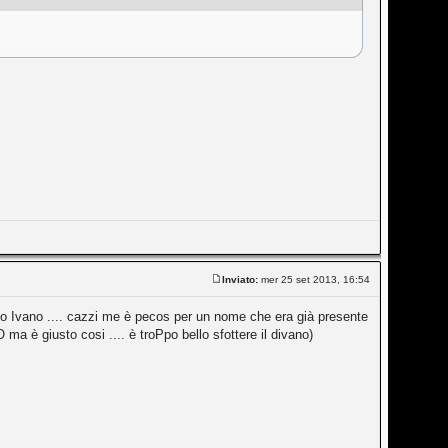
Inviato:
mer 25 set 2013, 16:54
zzo Ivano .... cazzi me è pecos per un nome che era già presente
 è giusto cosi .... è troPpo bello sfottere il divano)