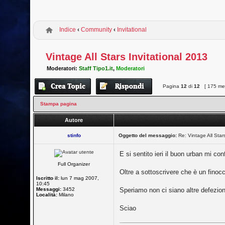
Indice
‹
Community
‹
Invitational
Vintage All Stars Invitational 2013
Moderatori:
Staff Tipo1.it
,
Moderatori
Pagina
12
di
12
[ 175 mes
Stampa pagina
Autore
stinfo
Oggetto del messaggio:
Re: Vintage All Star
E si sentito ieri il buon urban mi c
Full Organizer
Oltre a sottoscrivere che è un fino
Iscritto il:
lun 7 mag 2007,
10:45
Messaggi:
3452
Speriamo non ci siano altre defezion
Località:
Milano
Sciao