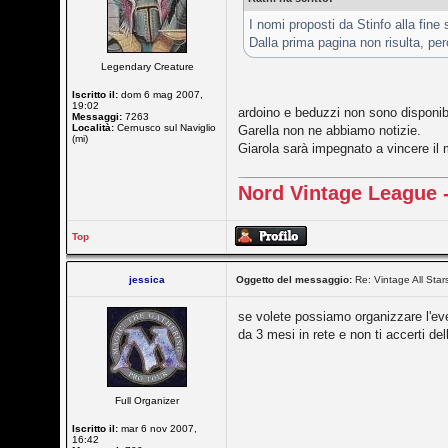
I nomi proposti da Stinfo alla fine
Dalla prima pagina non risulta, pe
Legendary Creature
Iscritto il:
dom 6 mag 2007,
19:02
ardoino e beduzzi non sono disponibi
Messaggi:
7263
Località:
Cernusco sul Naviglio
Garella non ne abbiamo notizie.
(mi)
Giarola sarà impegnato a vincere il
Nord Vintage League -
Top
jessica
Oggetto del messaggio:
Re: Vintage All Star
se volete possiamo organizzare l'eve
da 3 mesi in rete e non ti accerti d
Full Organizer
Iscritto il:
mar 6 nov 2007,
16:42