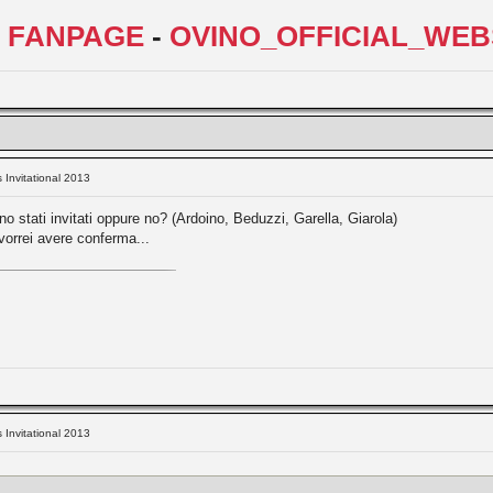
L FANPAGE
-
OVINO_OFFICIAL_WEB
s Invitational 2013
ono stati invitati oppure no? (Ardoino, Beduzzi, Garella, Giarola)
 vorrei avere conferma...
s Invitational 2013