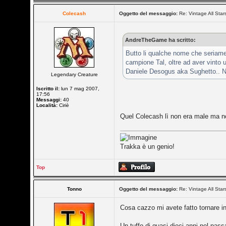
Colecash
Oggetto del messaggio:
Re: Vintage All Star
AndreTheGame ha scritto:
Butto li qualche nome che seriame
campione Tal, oltre ad aver vinto 
Daniele Desogus aka Sughetto.. No
Legendary Creature
Iscritto il:
lun 7 mag 2007,
17:56
Messaggi:
40
Località:
Ciriè
Quel Colecash lì non era male ma n
Trakka è un genio!
Top
Tonno
Oggetto del messaggio:
Re: Vintage All Star
Cosa cazzo mi avete fatto tornare in
Un tuffo di quasi dieci anni nel pass