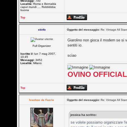
Messaggi:
700
Località:
Roma e Bernalda
caput mundi .... Robbbbba
buona
Top
stinfo
Oggetto del messaggio:
Re: Vintage All Star
Giarolino non gioca il modern se si v
sentiti io.
Full Organizer
Iscritto il:
lun 7 mag 2007,
sciao
10:45
Messaggi:
3452
Località:
Milano
OVINO OFFICIA
Top
Ivanhoe de Faerie
Oggetto del messaggio:
Re: Vintage All Star
jessica ha scritto:
se volete possiamo organizzare l'e