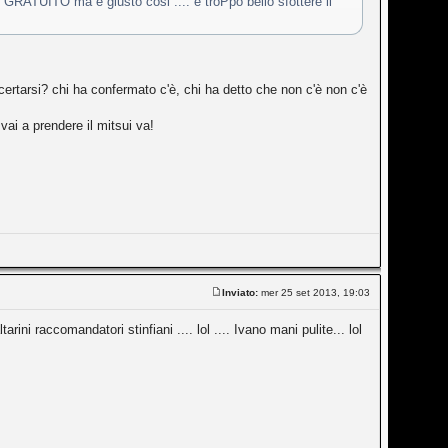
 GRATUITO ma è giusto cosi .... è troPpo bello sfottere il
certarsi? chi ha confermato c'è, chi ha detto che non c'è non c'è
vai a prendere il mitsui va!
Inviato:
mer 25 set 2013, 19:03
rini raccomandatori stinfiani .... lol .... Ivano mani pulite... lol