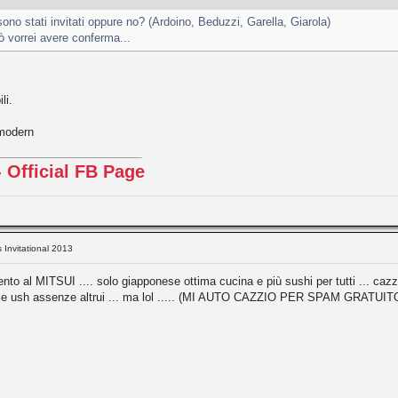
 sono stati invitati oppure no? (Ardoino, Beduzzi, Garella, Giarola)
rò vorrei avere conferma...
li.
 modern
 Official FB Page
s Invitational 2013
nto al MITSUI .... solo giapponese ottima cucina e più sushi per tutti ... ca
elle ush assenze altrui ... ma lol ..... (MI AUTO CAZZIO PER SPAM GRATUITO ma