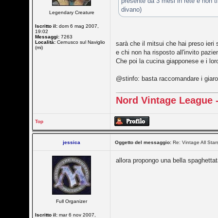
presente da 3 mesi in rete e non t
divano)
Legendary Creature
Iscritto il:
dom 6 mag 2007,
19:02
Messaggi:
7263
Località:
Cernusco sul Naviglio
sarà che il mitsui che hai preso ier
(mi)
e chi non ha risposto all'invito pazie
Che poi la cucina giapponese e i loro
@stinfo: basta raccomandare i giarol
Nord Vintage League -
Top
jessica
Oggetto del messaggio:
Re: Vintage All Star
allora propongo una bella spaghettata d
Full Organizer
Iscritto il:
mar 6 nov 2007,