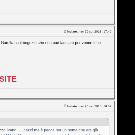
Inviato:
mer 25 set 2013, 17:40
 Garella ha il negozio che non può lasciare per venire li ho
SITE
Inviato:
mer 25 set 2013, 18:07
cazzo Ivano .... cazzi me è pecos per un nome che era già