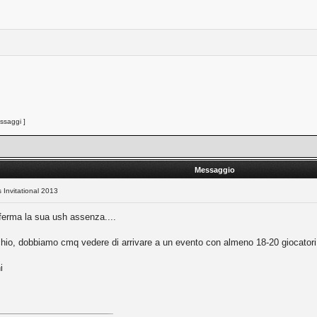
saggi ]
Messaggio
s Invitational 2013
onferma la sua ush assenza....
cchio, dobbiamo cmq vedere di arrivare a un evento con almeno 18-20 giocatori
i