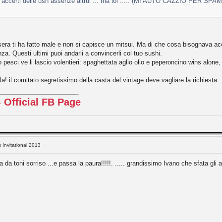
i accerti delle ush assenze altrui ... ma lol ..... (MI AUTO CAZZIO PER SPAM
i sera ti ha fatto male e non si capisce un mitsui. Ma di che cosa bisognava ac
nza. Questi ultimi puoi andarli a convincerli col tuo sushi.
 pesci ve li lascio volentieri: spaghettata aglio olio e peperoncino wins alone, 
a! il comitato segretissimo della casta del vintage deve vagliare la richiesta
 Official FB Page
s Invitational 2013
a toni sorriso ...e passa la paura!!!!!. ..... grandissimo Ivano che sfata gli alta