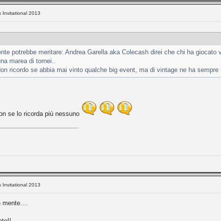
s Invitational 2013
nte potrebbe meritare: Andrea Garella aka Colecash direi che chi ha giocato 
una marea di tornei..
n ricordo se abbia mai vinto qualche big event, ma di vintage ne ha sempre 
on se lo ricorda più nessuno
s Invitational 2013
 mente....
ato!!