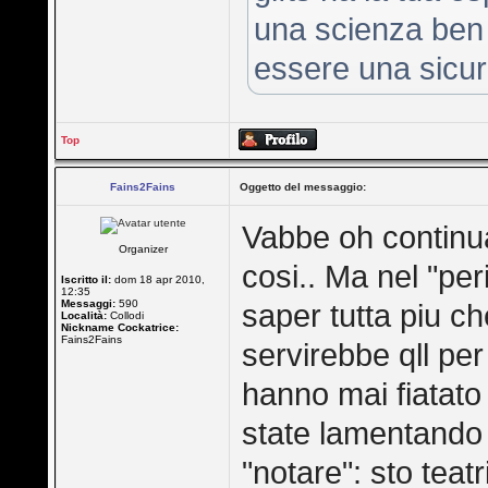
una scienza ben
essere una sicur
Top
Fains2Fains
Oggetto del messaggio:
Vabbe oh continua
Organizer
cosi.. Ma nel "pe
Iscritto il:
dom 18 apr 2010,
12:35
Messaggi:
590
saper tutta piu che
Località:
Collodi
Nickname Cockatrice:
Fains2Fains
servirebbe qll per 
hanno mai fiatato 
state lamentando 
"notare": sto teat