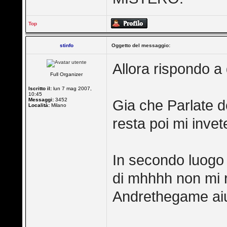
Top
stinfo
Oggetto del messaggio:
Allora rispondo a
Full Organizer
Iscritto il:
lun 7 mag 2007,
10:45
Messaggi:
3452
Gia che Parlate 
Località:
Milano
resta poi mi invet
In secondo luogo i
di mhhhh non mi r
Andrethegame aiu