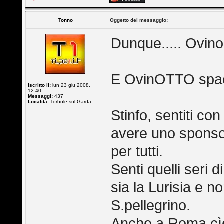
Tonno
Oggetto del messaggio:
Dunque..... Ovino 
E OvinOTTO spac
Iscritto il:
lun 23 giu 2008,
12:40
Messaggi:
437
Località:
Torbole sul Garda
Stinfo, sentiti co
avere uno sponso
per tutti.
Senti quelli seri
sia la Lurisia e 
S.pellegrino.
Anche a Roma cì