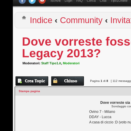
Iscriviti
Login
FAQ
Cerca
Chat
Tipo1Online
Indice
‹
Community
‹
Invita
Dove vorreste fosse
Legacy 2013?
Moderatori:
Staff Tipo1.it
,
Moderatori
Pagina
1
di
8
[ 112 messaggi
Stampa pagina
Dove vorreste sia 
Sondaggio con
Ovino 7 - Milano
DDAY - Lucca
A casa di ciccio :D (voto nu