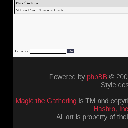
Chi c’è in linea
Visitano il forum: Nessuno e 8 ospiti
Cerca per:
Powered by
phpBB
© 2000
Style de
Magic the Gathering
is TM and copyri
Hasbro, Inc
All art is property of th