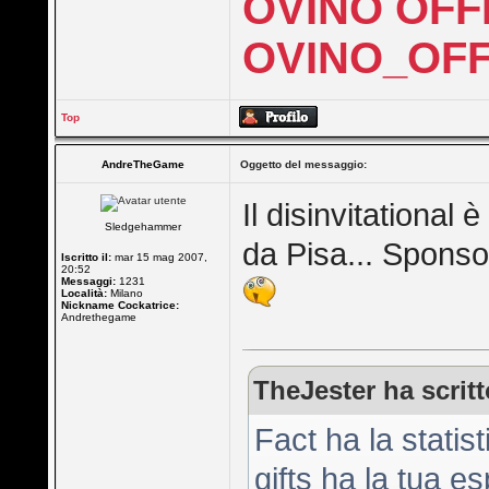
OVINO OFF
OVINO_OFF
Top
AndreTheGame
Oggetto del messaggio:
Il disinvitational
Sledgehammer
da Pisa... Sponso
Iscritto il:
mar 15 mag 2007,
20:52
Messaggi:
1231
Località:
Milano
Nickname Cockatrice:
Andrethegame
TheJester ha scritt
Fact ha la statis
gifts ha la tua e