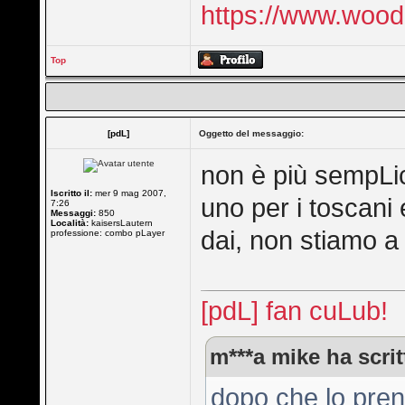
https://www.woo
Top
[pdL]
Oggetto del messaggio:
non è più sempLic
Iscritto il:
mer 9 mag 2007,
uno per i toscani 
7:26
Messaggi:
850
Località:
kaisersLautern
dai, non stiamo a
professione: combo pLayer
[pdL] fan cuLub!
m***a mike ha scrit
dopo che lo prend