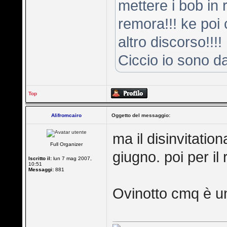
mettere i bob in
remora!!! ke poi c
altro discorso!!!!
Ciccio io sono da
Top
Alifromcairo
Oggetto del messaggio:
ma il disinvitatio
Full Organizer
giugno. poi per il 
Iscritto il:
lun 7 mag 2007,
10:51
Messaggi:
881
Ovinotto cmq è u