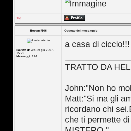
Top
Beowulf666
Oggetto del messaggio:
a casa di ciccio!!!
Iscritto il:
ven 29 giu 2007,
15:22
Messaggi:
194
TRATTO DA HE
John:"Non ho molt
Matt:"Si ma gli am
ricordano chi sei.
che ti permette 
MISTERO."