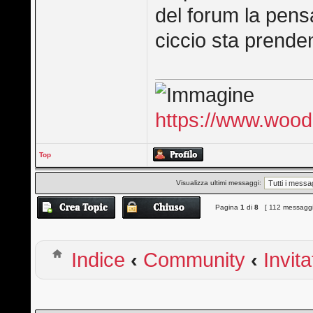
del forum la pens
ciccio sta prende
https://www.woo
Top
Visualizza ultimi messaggi:
Pagina
1
di
8
[ 112 messaggi
Indice
‹
Community
‹
Invita