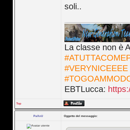
soli..
La classe non è A
#ATUTTACOME
#VERYNICEEEE
#TOGOAMMOD
EBTLucca:
https
Top
PaXxU
Oggetto del messaggio: