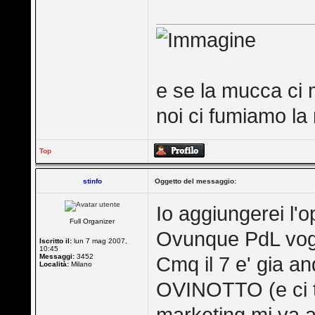
e se la mucca ci 
noi ci fumiamo la 
Top
stinfo
Oggetto del messaggio:
Io aggiungerei l'o
Full Organizer
Ovunque PdL vogl
Iscritto il:
lun 7 mag 2007,
10:45
Messaggi:
3452
Cmq il 7 e' gia a
Località:
Milano
OVINOTTO (e ci ter