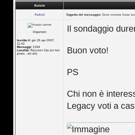
Autore
PaXxU
Oggetto del messaggio:
Dove vorreste fosse svol
Il sondaggio dure
Organizer
Iscritto il:
gio 26 apr 2007,
11:42
Messaggi:
2164
Buon voto!
Località:
Raccoon City (un bel
posto.. shi shi)
PS
Chi non è interes
Legacy voti a cas