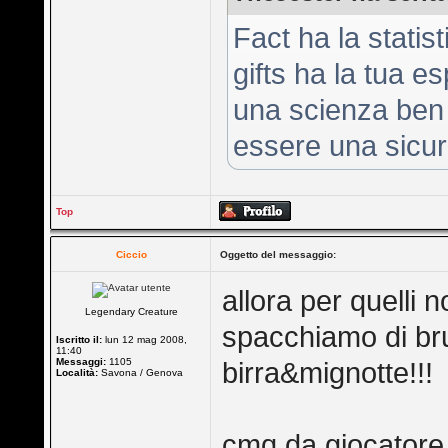
Fact ha la statis
gifts ha la tua e
una scienza ben
essere una sicur
Top
Ciccio
Oggetto del messaggio:
allora per quelli 
Legendary Creature
spacchiamo di br
Iscritto il:
lun 12 mag 2008,
11:40
Messaggi:
1105
birra&mignotte!!!
Località:
Savona / Genova
cmq da giocatore 