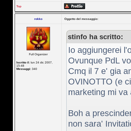
Top
rokko
Oggetto del messaggio:
stinfo ha scritto:
Io aggiungerei l'
Full Organizer
Ovunque PdL vog
Iscritto il:
lun 24 dic 2007,
15:48
Cmq il 7 e' gia 
Messaggi:
340
OVINOTTO (e ci te
marketing mi va a
Boh a prescinder
non sara' Invitati