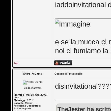
iaddoinvitational di
e se la mucca ci 
noi ci fumiamo la 
Top
AndreTheGame
Oggetto del messaggio:
disinvitational??
Sledgehammer
Iscritto il:
mar 15 mag 2007,
20:52
Messaggi:
1231
Località:
Milano
Nickname Cockatrice:
TheJester ha scritt
Andrethegame