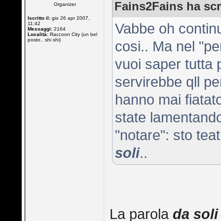
Fains2Fains ha scr
Organizer
Iscritto il:
gio 26 apr 2007,
11:42
Vabbe oh continu
Messaggi:
2164
Località:
Raccoon City (un bel
posto.. shi shi)
cosi.. Ma nel "p
vuoi saper tutta p
servirebbe qll per
hanno mai fiatato
state lamentando
"notare": sto tea
soli
..
La parola
da soli