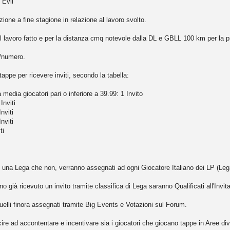
 Evil
ione a fine stagione in relazione al lavoro svolto.
 lavoro fatto e per la distanza cmq notevole dalla DL e GBLL 100 km per la 
t/numero.
ppe per ricevere inviti, secondo la tabella:
media giocatori pari o inferiore a 39.99: 1 Invito
Inviti
nviti
nviti
ti
 ad una Lega che non, verranno assegnati ad ogni Giocatore Italiano dei LP (Le
 già ricevuto un invito tramite classifica di Lega saranno Qualificati all'Invita
quelli finora assegnati tramite Big Events e Votazioni sul Forum.
e ad accontentare e incentivare sia i giocatori che giocano tappe in Aree div