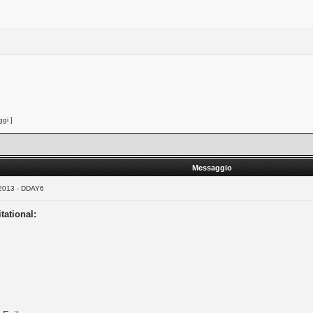
gi ]
Messaggio
 2013 - DDAY6
tational: