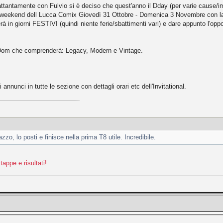
tantamente con Fulvio si è deciso che quest'anno il Dday (per varie cause/i
nel weekend dell Lucca Comix Giovedì 31 Ottobre - Domenica 3 Novembre con l
rà in giorni FESTIVI (quindi niente ferie/sbattimenti vari) e dare appunto l'opp
/Dom che comprenderà: Legacy, Modern e Vintage.
annunci in tutte le sezione con dettagli orari etc dell'Invitational.
zzo, lo posti e finisce nella prima T8 utile. Incredibile.
tappe e risultati!