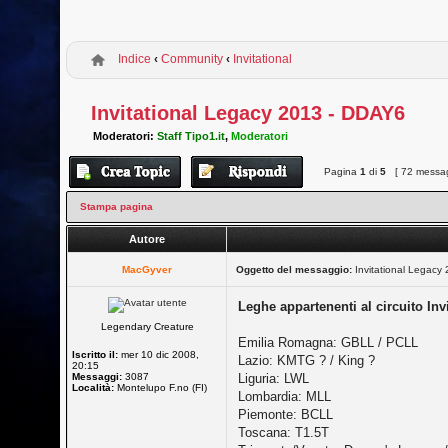
Indice
‹
Community
‹
Invitational
Invitational Legacy 2013 - DDAY6
Moderatori:
Staff Tipo1.it
,
Moderatori
Pagina
1
di
5
[ 72 messag
Stampa pagina
Autore
MacGyver
Oggetto del messaggio:
Invitational Legacy
Leghe appartenenti al circuito Invi
Legendary Creature
Emilia Romagna: GBLL / PCLL
Iscritto il:
mer 10 dic 2008,
Lazio: KMTG ? / King ?
20:15
Messaggi:
3087
Liguria: LWL
Località:
Montelupo F.no (FI)
Lombardia: MLL
Piemonte: BCLL
Toscana: T1.5T