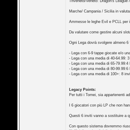
Triveneto/Veneto: Dragon's League /
Marche/ Campania / Sicilia in valutaz
Ammesse le leghe Evil e PCLL per il
Da valutare come gestire alcuni slo
Ogni Lega dovrà svolgere almeno 6 ta
- Lega con 6-9 tappe giocate e/o una 
- Lega con una media di 40-64.99: 3 
- Lega con una media di 65-79.99:4 I
- Lega con una media di 80-99.99:6 I
- Lega con una media di 100+: 8 invi
Legacy Points:
Per tutti i Tornei, sia appartenenti
I 6 giocatori con più LP che non hanno
Questi 6 inviti vanno a sostituire a 
Con questo sistema dovremmo riuscir