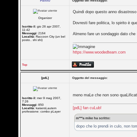
PaXxU
Oggetto del messaggio:
Quindi dopo questo anno disastroso (il
Organizer
Dovresti fare politica, lo spirito è qu
Iscritto il:
gio 26 apr 2007,
11:42
Messaggi:
2164
Almeno fare un sondaggio dato che
Località:
Raccoon City (un bel
posto.. shi shi)
https://www.woodedteam.com
Top
[pdL]
Oggetto del messaggio:
meno maLe che non sono quaLifica
Iscritto il:
mer 9 mag 2007,
7:26
Messaggi:
850
[pdL] fan cuLub!
Località:
kaisersLautern
professione: combo pLayer
m***a mike ha scritto:
dopo che lo prendi in culo, non torn