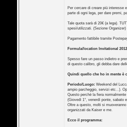
Per cercare di creare più interesse 
parte di ogni lega, per dare premi, pa
Tale quota sarà di 20€ (a lega). TUT
spesi/utilizzati. (Sezione Organizer)
Pagamento fattibile tramite Postepa
Formula/location Invitational 2012
Spesso fare un passo indietro e pre
di questo calibro, gli debba dare delle
Quindi quello che ho in mente è c
Periodo/Luogo:
Weekend del Lucca 
ampio parcheggio, servizi etc...). O
Questo perchè la fiera normalmente s
(Giovedì 1°, venerdì ponte, sabato 
Oltre a questo, molti si muoveranno (
organizzati da Kaiser e me.
Ecco il programma: