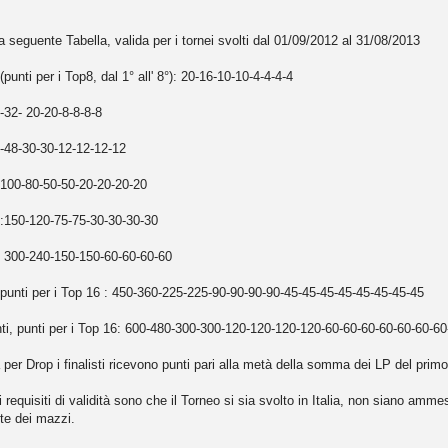
 seguente Tabella, valida per i tornei svolti dal 01/09/2012 al 31/08/2013
punti per i Top8, dal 1° all' 8°): 20-16-10-10-4-4-4-4
-32- 20-20-8-8-8-8
0-48-30-30-12-12-12-12
 100-80-50-50-20-20-20-20
i:150-120-75-75-30-30-30-30
: 300-240-150-150-60-60-60-60
 punti per i Top 16 : 450-360-225-225-90-90-90-90-45-45-45-45-45-45-45-45
nti, punti per i Top 16: 600-480-300-300-120-120-120-120-60-60-60-60-60-60-60
 per Drop i finalisti ricevono punti pari alla metà della somma dei LP del prim
 i requisiti di validità sono che il Torneo si sia svolto in Italia, non siano 
ste dei mazzi.