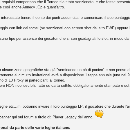
8 i requisiti comportano che il Torneo sia stato sanzionato, e che fosse presen
re così anche Annecy ,Gp e quant'altro.
 interessato tenere il conto dei punti accumulati e comunicare il suo punteggio
eggio con link dei tornei (se sanzionati con screen shot dal sito PWP) oppure l
no tipo per assenze dei giocatori che si son guadagnati lo slot, in modo da i
 alcune zone geografiche sta già "seminando un pò di panico" e non penso che 
rtenente al circuito Invitational avrà a disposizione 1 tappa annuale (una nel 
mo di 10 Proxy ai partecipanti al torneo.
e NON riconoscibili, fatte su carta sottile, obbligatoriamente stampate e sot
 leghe etc...mi potranno inviare il loro punteggio LP; il giocatore che durante l'
anner qui sul forum e titolo di: Player Legacy dell'anno.
ional da parte delle varie leghe italiane: