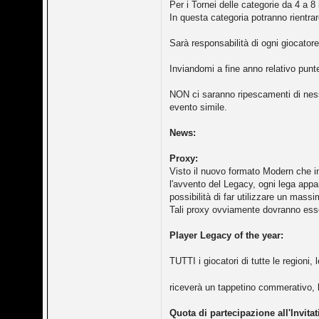
Per i Tornei delle categorie da 4 a 
In questa categoria potranno rientra
Sarà responsabilità di ogni giocatore
Inviandomi a fine anno relativo punt
NON ci saranno ripescamenti di nessu
evento simile.
News:
Proxy:
Visto il nuovo formato Modern che in
l'avvento del Legacy, ogni lega appa
possibilità di far utilizzare un massi
Tali proxy ovviamente dovranno esser
Player Legacy of the year:
TUTTI i giocatori di tutte le regioni,
riceverà un tappetino commerativo, b
Quota di partecipazione all'Invitat