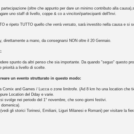
e partecipazione (oltre che appunto per dare un minimo contributo alla causa),s
gare uno staff di livello, coppe & co a vincitori/partecipanti dell'Invi.
TO e ripeto TUTTO quello che verrà versato, sarà investito nella causa e si sc
y, direttamente a mano, da consegnarsi NON oltre il 20 Gennaio.
:
ndere spunto da altri penso che sia importante. Da quando "seguo" questo prog
 priorità a livello di scelte.
reare un evento strutturato in questo modo:
Comix and Games / Lucca o zone limitrofe. (Ad 8 km ho una location che tie
ppure Location del Dday e varie.
i svolge nei periodo del 1° novembre, che sono giorni festivi.
e domenica).
vedi gli storici Torinesi, Emiliani, Liguri Milanesi e Romani) per visitare la f