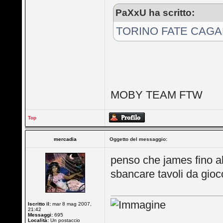
PaXxU ha scritto:
TORINO FATE CAGA
MOBY TEAM FTW
Top
mercadia
Oggetto del messaggio:
penso che james fino al
sbancare tavoli da gioc
Iscritto il:
mar 8 mag 2007,
21:42
Messaggi:
695
Località:
Un postaccio