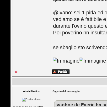
@Ivano: sei 1 pirla ed 1
vediamo se è fattibile 
durante l'ovino questo 
Poi poverino nn insultare 
se sbaglio sto scrivendo
Top
AlexielMottins
Oggetto del messaggio:
Ivanhoe de Faerie ha sc
Iscritto il:
lun 15 feb 2010,