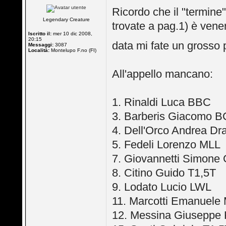
Ricordo che il "termine"
Legendary Creature
trovate a pag.1) è vener
Iscritto il:
mer 10 dic 2008,
20:15
data mi fate un grosso 
Messaggi:
3087
Località:
Montelupo F.no (FI)
All'appello mancano:
1. Rinaldi Luca BBC
3. Barberis Giacomo 
4. Dell'Orco Andrea Dr
5. Fedeli Lorenzo MLL
7. Giovannetti Simone
8. Citino Guido T1,5T
9. Lodato Lucio LWL
11. Marcotti Emanuele
12. Messina Giuseppe 