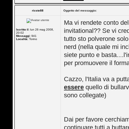
ricste88
Oggetto del messaggio:
Ma vi rendete conto del
invitational?? Se vi cred
Iscritto il:
lun 26 mag 2008,
20:02
Messaggi:
941
tutto sto polverone sol
Località:
Torino
nerd (nella quale mi inc
siete punto e basta....l
per promuovere il format
Cazzo, l'Italia va a put
essere
quello di bullar
sono collegate)
Dai per favore cerchia
continuare tutti a buttar