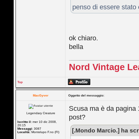
penso di essere stato 
ok chiaro.
bella
Nord Vintage Le
Top
MacGyver
Oggetto del messaggio:
Scusa ma è da pagina 1 
Legendary Creature
post?
Iscritto il:
mer 10 dic 2008,
20:15
Messaggi:
3087
[.Mondo Marcio.] ha scri
Località:
Montelupo F.no (FI)