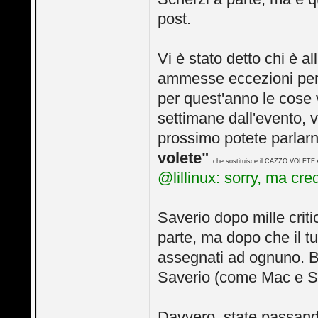
post.
Vi è stato detto chi è al
ammesse eccezioni per r
per quest'anno le cose 
settimane dall'evento, v
prossimo potete parlarn
volete"
che sostituisce il CAZZO VOLETE A
@lillinux: sorry, ma cred
Saverio dopo mille criti
parte, ma dopo che il tu
assegnati ad ognuno. B
Saverio (come Mac e Stin
Davvero, state passand