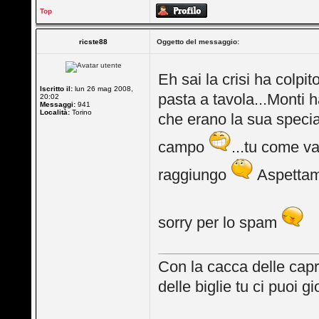
Top
ricste88
Oggetto del messaggio:
Eh sai la crisi ha colpi
Iscritto il:
lun 26 mag 2008,
pasta a tavola...Monti 
20:02
Messaggi:
941
Località:
Torino
che erano la sua specia
campo
...tu come v
raggiungo
Aspettami
sorry per lo spam
Con la cacca delle capr
delle biglie tu ci puoi 