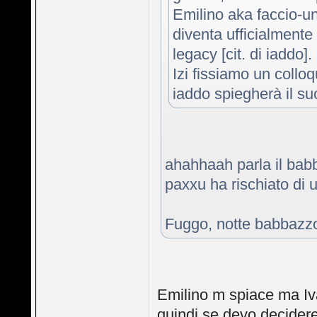
Emilino aka faccio-u
diventa ufficialmente
legacy [cit. di iaddo].
Izi fissiamo un colloq
iaddo spiegherà il su
ahahhaah parla il babb
paxxu ha rischiato di u
Fuggo, notte babbazz
Emilino m spiace ma Iva
quindi se devo decidere è