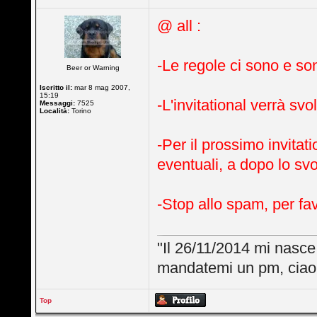
@ all :
-Le regole ci sono e so
Beer or Warning
Iscritto il:
mar 8 mag 2007,
15:19
-L'invitational verrà svol
Messaggi:
7525
Località:
Torino
-Per il prossimo invitat
eventuali, a dopo lo sv
-Stop allo spam, per fa
"Il 26/11/2014 mi nasce 
mandatemi un pm, ciao
Top