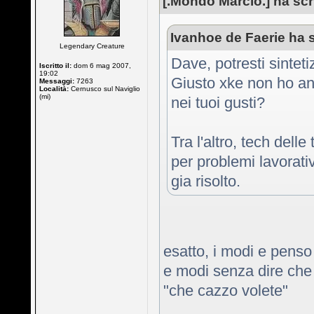
[.Mondo Marcio.] ha scri
Ivanhoe de Faerie ha s
Legendary Creature
Dave, potresti sintet
Iscritto il:
dom 6 mag 2007,
19:02
Giusto xke non ho anc
Messaggi:
7263
Località:
Cernusco sul Naviglio
(mi)
nei tuoi gusti?
Tra l'altro, tech dell
per problemi lavorativi
gia risolto.
esatto, i modi e penso
e modi senza dire che 
"che cazzo volete"