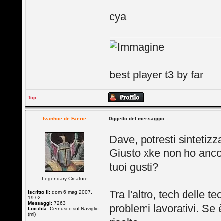
cya
best player t3 by far
Top
Ivanhoe de Faerie
Oggetto del messaggio:
Dave, potresti sintetizz
Giusto xke non ho ancor
tuoi gusti?
Legendary Creature
Tra l'altro, tech delle t
Iscritto il:
dom 6 mag 2007,
19:02
Messaggi:
7263
problemi lavorativi. Se è
Località:
Cernusco sul Naviglio
(mi)