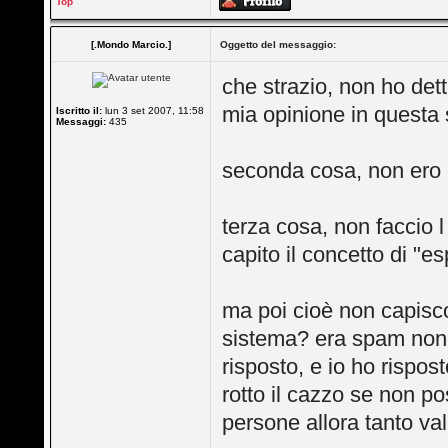
Top
[.Mondo Marcio.]
Oggetto del messaggio:
che strazio, non ho de
mia opinione in questa s
Iscritto il:
lun 3 set 2007, 11:58
Messaggi:
435
seconda cosa, non ero i
terza cosa, non faccio 
capito il concetto di "e
ma poi cioè non capisco, 
sistema? era spam non e
risposto, e io ho rispo
rotto il cazzo se non 
persone allora tanto va