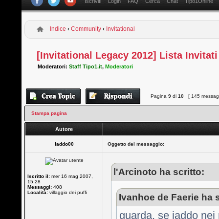
Iscriviti
Login
FAQ
Cerca
Chat
Tipo1Online
Indice
‹
Community
‹
Invitational
[Invitational Legacy 2012] Lista Invitati
Moderatori:
Staff Tipo1.it
,
Moderatori
Pagina
9
di
10
[ 145 messagg
Stampa pagina
Autore
iaddo00
Oggetto del messaggio:
l'Arcinoto ha scritto:
Iscritto il:
mer 16 mag 2007,
15:28
Messaggi:
408
Località:
villaggio dei puffi
Ivanhoe de Faerie ha s
guarda, se iaddo nei 