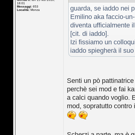
18:01
guarda, se iaddo nei p
Messaggi:
653
Località:
Monza
Emilino aka faccio-un
diventa ufficialmente 
[cit. di iaddo].
Izi fissiamo un colloqu
iaddo spiegherà il suo
Senti un pò pattinatrice 
perchè sei mod e fai kar
a calci quando voglio. E
mod, sopratutto contro 
Scherzi a parte, ma è qu