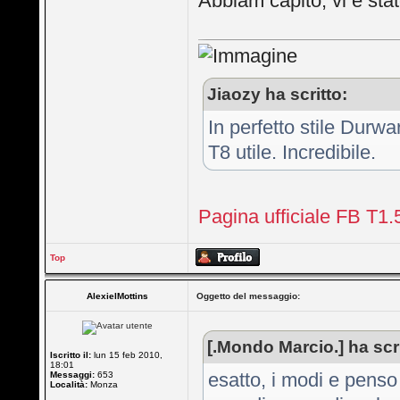
Abbiam capito, vi è sta
Jiaozy ha scritto:
In perfetto stile Durwa
T8 utile. Incredibile.
Pagina ufficiale FB T1.5T
Top
AlexielMottins
Oggetto del messaggio:
[.Mondo Marcio.] ha scri
Iscritto il:
lun 15 feb 2010,
18:01
esatto, i modi e penso
Messaggi:
653
Località:
Monza