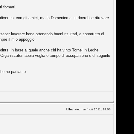
ri formati.
 divertirsi con gli amici, ma la Domenica ci si dovrebbe ritrovare
 saper lavorare bene ottenendo buoni risultati, e sopratutto di
mpre il mio appoggio.
oints, in base al quale anche chi ha vinto Tornei in Leghe
gli Organizzatori abbia voglia o tempo di occuparsene e di seguirlo
 che ne parliamo.
Inviato:
mar 4 ott 2011, 19:06