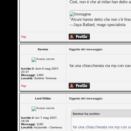
Cioé, non é che al milan han detto 
"Alcuni hanno detto che non c'è fine
—Jaya Ballard, mago specialista
Top
Seretur
Oggetto del messaggio:
fai una chiaccherata via mp con sav
Iscritto il:
dom 6 mag 2007,
20:37
Messaggi:
1360
Località:
Settimo Torinese
Top
Lord Gibbo
Oggetto del messaggio:
Seretur ha scritto:
Iscritto il:
lun 7 mag 2007,
18:28
Messaggi:
1190
fai una chiaccherata via mp con sa
Località:
Azzanello - Cremona