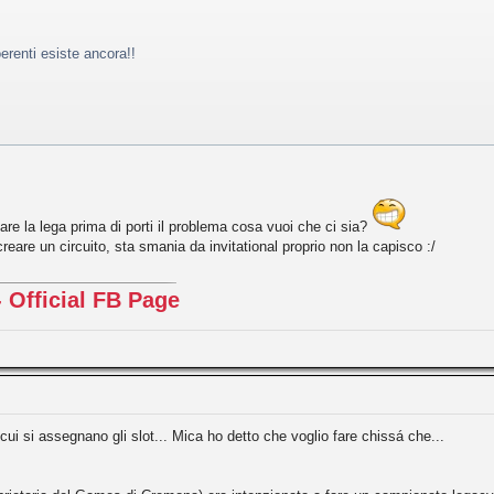
erenti esiste ancora!!
 fare la lega prima di porti il problema cosa vuoi che ci sia?
eare un circuito, sta smania da invitational proprio non la capisco :/
 Official FB Page
u cui si assegnano gli slot... Mica ho detto che voglio fare chissá che...