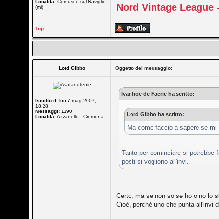
Località:
Cernusco sul Naviglio
Nord Vintage League -
(mi)
Top
Lord Gibbo
Oggetto del messaggio:
Ivanhoe de Faerie ha scritto:
Iscritto il:
lun 7 mag 2007,
18:28
Messaggi:
1190
Lord Gibbo ha scritto:
Località:
Azzanello - Cremona
Ma come faccio a sapere se mi da
Tanto per cominciare si potrebbe fa
posti si vogliono all'invi.
Certo, ma se non so se ho o no lo s
Cioè, perché uno che punta all'invi 