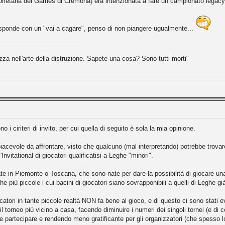
rietaria del Games di Cremona) era intenzionata a fare un campionato legacy, d
 risponde con un "vai a cagare", penso di non piangere ugualmente...
zza nell'arte della distruzione. Sapete una cosa? Sono tutti morti"
o i ciriteri di invito, per cui quella di seguito è sola la mia opinione.
cevole da affrontare, visto che qualcuno (mal interpretando) potrebbe trovare n
Invitational di giocatori qualificatisi a Leghe "minori".
te in Piemonte o Toscana, che sono nate per dare la possibilità di giocare una L
 più piccole i cui bacini di giocatori siano sovrapponibili a quelli di Leghe già
atori in tante piccole realtà NON fa bene al gioco, e di questo ci sono stati
 il torneo più vicino a casa, facendo diminuire i numeri dei singoli tornei (e 
e partecipare e rendendo meno gratificante per gli organizzatori (che spesso l