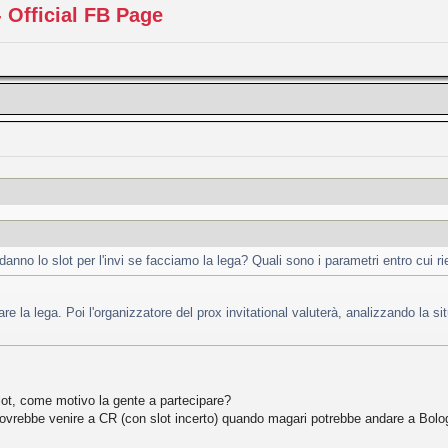
 Official FB Page
nno lo slot per l'invi se facciamo la lega? Quali sono i parametri entro cui ri
re la lega. Poi l'organizzatore del prox invitational valuterà, analizzando la si
lot, come motivo la gente a partecipare?
dovrebbe venire a CR (con slot incerto) quando magari potrebbe andare a Bolo