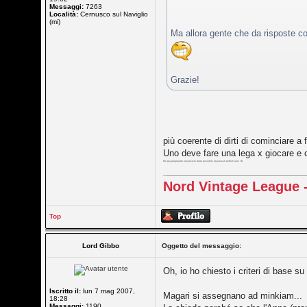
Messaggi:
7263
Località:
Cernusco sul Naviglio
(mi)
Ma allora gente che da risposte co
Grazie!
più coerente di dirti di cominciare a
Uno deve fare una lega x giocare e cr
Sto gia ghignando al pensiero della possibile risposta di alifromcairo =D
Nord Vintage League -
Top
Lord Gibbo
Oggetto del messaggio:
Oh, io ho chiesto i criteri di base s
Iscritto il:
lun 7 mag 2007,
Magari si assegnano ad minkiam...
18:28
Messaggi:
1190