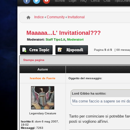
Iscriviti
Login
FAQ
Cerca
Chat
Tipo1Onlin
Indice
‹
Community
‹
Invitational
Maaaaa...L' Invitational???
Moderatori:
Staff Tipo1.it
,
Moderatori
Pagina
5
di
5
[ 68 messag
Stampa pagina
Autore
Ivanhoe de Faerie
Oggetto del messaggio:
Lord Gibbo ha scritto:
Ma come faccio a sapere se mi dann
Legendary Creature
Tanto per cominciare si potrebbe fare
posti si vogliono all'invi.
Iscritto il:
dom 6 mag 2007,
19:02
Messaggi:
7263