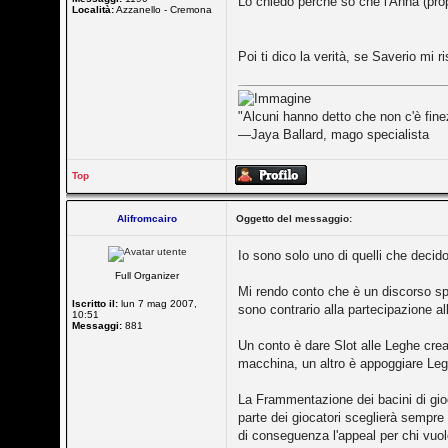
Lo chiedo perché so che l'Anna (prop
Località:
Azzanello - Cremona
Poi ti dico la verità, se Saverio mi
"Alcuni hanno detto che non c'è fine
—Jaya Ballard, mago specialista
Top
Alifromcairo
Oggetto del messaggio:
Io sono solo uno di quelli che decidon
Full Organizer
Mi rendo conto che è un discorso spia
Iscritto il:
lun 7 mag 2007,
sono contrario alla partecipazione all'
10:51
Messaggi:
881
Un conto è dare Slot alle Leghe crea
macchina, un altro è appoggiare Leghe
La Frammentazione dei bacini di gioc
parte dei giocatori sceglierà sempre
di conseguenza l'appeal per chi vuol