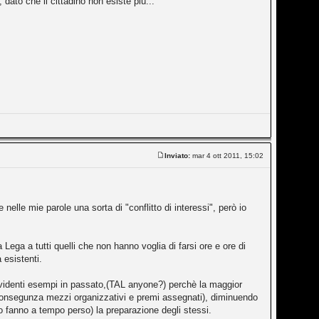
ato che il cittadino non esiste più...
Inviato:
mar 4 ott 2011, 15:02
elle mie parole una sorta di "conflitto di interessi", però io
ega a tutti quelli che non hanno voglia di farsi ore e ore di
 esistenti.
 evidenti esempi in passato,(TAL anyone?) perchè la maggior
di consegunza mezzi organizzativi e premi assegnati), diminuendo
o fanno a tempo perso) la preparazione degli stessi.