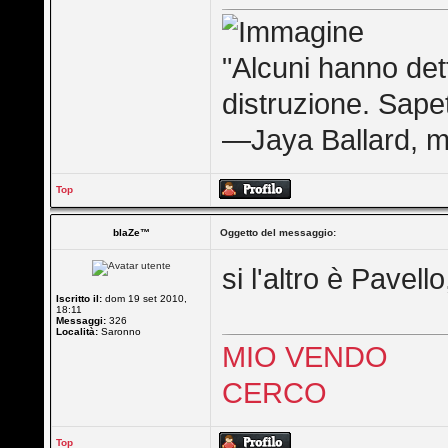
"Alcuni hanno dett
distruzione. Sape
—Jaya Ballard, m
Top
blaZe™
Oggetto del messaggio:
si l'altro è Pavel
Iscritto il:
dom 19 set 2010,
18:11
Messaggi:
326
Località:
Saronno
MIO VENDO
CERCO
Top