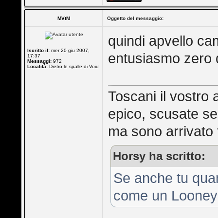
MVtM
Oggetto del messaggio:
quindi apvello c
Iscritto il:
mer 20 giu 2007,
entusiasmo zero d
17:37
Messaggi:
972
Località:
Dietro le spalle di Void
Toscani il vostro 
epico, scusate se
ma sono arrivato t
Horsy ha scritto:
Se anche tu quan
come un Looney