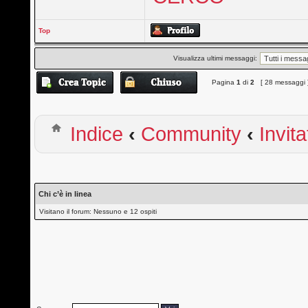
Top
Visualizza ultimi messaggi:
Pagina
1
di
2
[ 28 messaggi 
Indice
‹
Community
‹
Invita
Chi c’è in linea
Visitano il forum: Nessuno e 12 ospiti