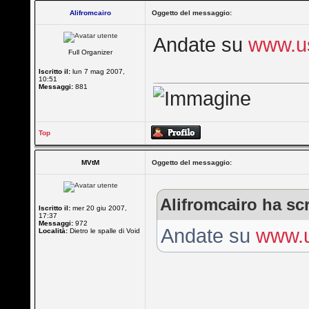
Alifromcairo
Oggetto del messaggio:
Andate su
www.us
Full Organizer
Iscritto il:
lun 7 mag 2007,
10:51
Messaggi:
881
Top
MVtM
Oggetto del messaggio:
Alifromcairo ha scr
Iscritto il:
mer 20 giu 2007,
17:37
Messaggi:
972
Andate su
www.u
Località:
Dietro le spalle di Void