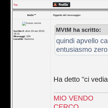
Top
blaZe™
Oggetto del messaggio:
MVtM ha scritto:
Iscritto il:
dom 19 set 2010,
18:11
Messaggi:
326
quindi apvello c
Località:
Saronno
entusiasmo zero d
Ha detto "ci vedi
MIO VENDO
CERCO