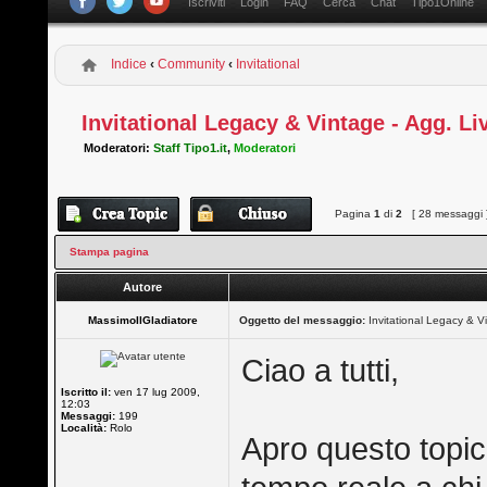
Iscriviti
Login
FAQ
Cerca
Chat
Tipo1Online
Indice
‹
Community
‹
Invitational
Invitational Legacy & Vintage - Agg. Li
Moderatori:
Staff Tipo1.it
,
Moderatori
Pagina
1
di
2
[ 28 messaggi 
Stampa pagina
Autore
MassimoIlGladiatore
Oggetto del messaggio:
Invitational Legacy & Vi
Ciao a tutti,
Iscritto il:
ven 17 lug 2009,
12:03
Messaggi:
199
Località:
Rolo
Apro questo topic