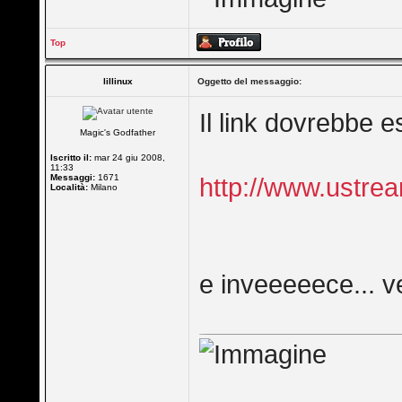
Top
lillinux
Oggetto del messaggio:
Il link dovrebbe 
Magic's Godfather
Iscritto il:
mar 24 giu 2008,
11:33
Messaggi:
1671
http://www.ustre
Località:
Milano
e inveeeeece... ve