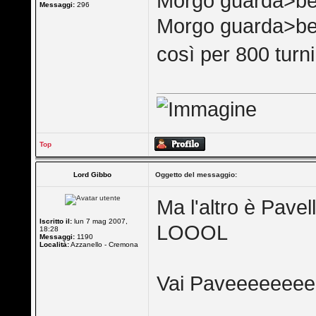
Morgo guarda>be
Messaggi:
296
Morgo guarda>be
così per 800 tur
Top
Lord Gibbo
Oggetto del messaggio:
Ma l'altro è Pavell
Iscritto il:
lun 7 mag 2007,
LOOOL
18:28
Messaggi:
1190
Località:
Azzanello - Cremona
Vai Paveeeeeeee