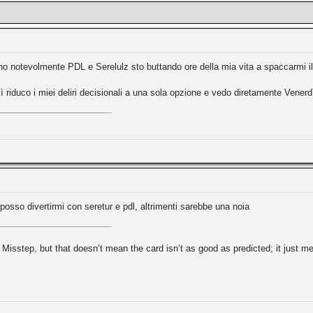
no notevolmente PDL e Serelulz sto buttando ore della mia vita a spaccarmi 
 riduco i miei deliri decisionali a una sola opzione e vedo diretamente Vener
osso divertirmi con seretur e pdl, altrimenti sarebbe una noia
Misstep, but that doesn’t mean the card isn’t as good as predicted; it just 