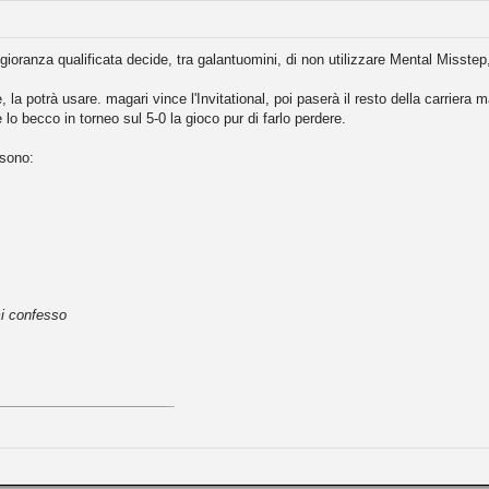
ioranza qualificata decide, tra galantuomini, di non utilizzare Mental Misste
 la potrà usare. magari vince l'Invitational, poi paserà il resto della carriera 
 lo becco in torneo sul 5-0 la gioco pur di farlo perdere.
 sono:
mi confesso