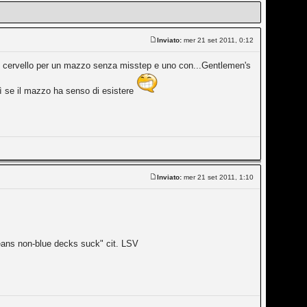
Inviato:
mer 21 set 2011, 0:12
il cervello per un mazzo senza misstep e uno con...Gentlemen's
dì se il mazzo ha senso di esistere
Inviato:
mer 21 set 2011, 1:10
means non-blue decks suck" cit. LSV