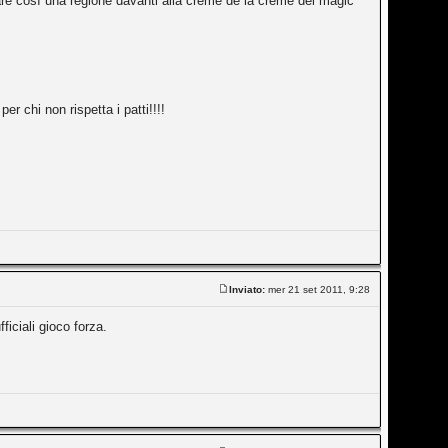
tare così una regione davanti alla creme de la creme del magic
r chi non rispetta i patti!!!!
Inviato:
mer 21 set 2011, 9:28
ficiali gioco forza.