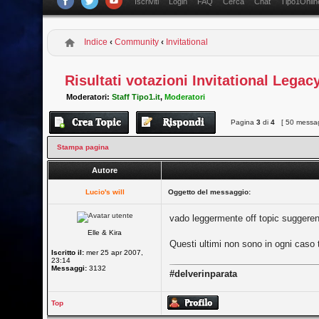
Iscriviti
Login
FAQ
Cerca
Chat
Tipo1Onlin
Indice
‹
Community
‹
Invitational
Risultati votazioni Invitational Legac
Moderatori:
Staff Tipo1.it
,
Moderatori
Pagina
3
di
4
[ 50 messag
Stampa pagina
Autore
Lucio's will
Oggetto del messaggio:
vado leggermente off topic suggerend
Elle & Kira
Questi ultimi non sono in ogni caso
Iscritto il:
mer 25 apr 2007,
23:14
Messaggi:
3132
#delverinparata
Top