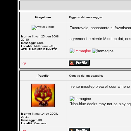
Morgothian
Oggetto del messaggio:
Favorevole, nonostante si favorisca
Iscritto il:
ven 25 gen 2008,
agreement e niente Misstep dai, così
22:45
Messaggi:
1304
Località:
Melbourne (AU)
ATTUALMENTE BANNATO
Top
_Pavello_
Oggetto del messaggio:
niente misstep please! così almeno p
"Non-blue decks may not be playing 
Iscritto il:
mar 14 ott 2008,
20:41
Messaggi:
208
Località:
Cremona
Top