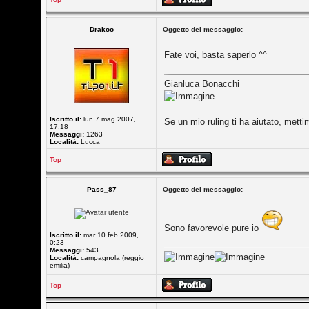
Drakoo
Oggetto del messaggio:
Fate voi, basta saperlo ^^
Gianluca Bonacchi
Iscritto il:
lun 7 mag 2007,
Se un mio ruling ti ha aiutato, met
17:18
Messaggi:
1263
Località:
Lucca
Top
Pass_87
Oggetto del messaggio:
Sono favorevole pure io
Iscritto il:
mar 10 feb 2009,
0:23
Messaggi:
543
Località:
campagnola (reggio
emilia)
Top