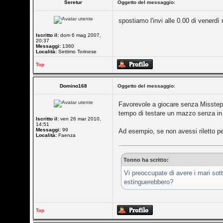
Seretur
Oggetto del messaggio:
spostiamo l'invi alle 0.00 di venerdì n
Iscritto il:
dom 6 mag 2007,
20:37
Messaggi:
1360
Località:
Settimo Torinese
Top
Domino168
Oggetto del messaggio:
Favorevole a giocare senza Misstep,
tempo di testare un mazzo senza in vi
Iscritto il:
ven 26 mar 2010,
14:51
Messaggi:
99
Ad esempio, se non avessi riletto pe
Località:
Faenza
Tonno ha scritto:
Vi preoccupate di avere i mari sott
estinguerebbero?
Top