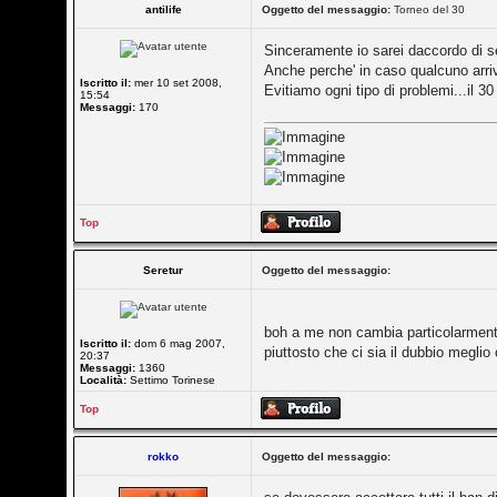
antilife
Oggetto del messaggio:
Torneo del 30
Sinceramente io sarei daccordo di se
Anche perche' in caso qualcuno arri
Iscritto il:
mer 10 set 2008,
Evitiamo ogni tipo di problemi...il 30
15:54
Messaggi:
170
Top
Seretur
Oggetto del messaggio:
boh a me non cambia particolarmente,
Iscritto il:
dom 6 mag 2007,
piuttosto che ci sia il dubbio megli
20:37
Messaggi:
1360
Località:
Settimo Torinese
Top
rokko
Oggetto del messaggio: