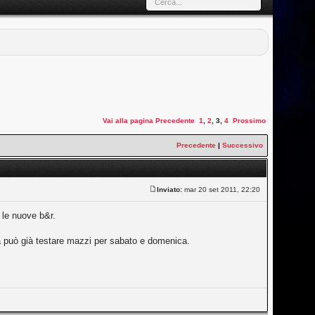
Vai alla pagina
Precedente
1
,
2
,
3
,
4
Prossimo
Precedente
|
Successivo
Inviato:
mar 20 set 2011, 22:20
 le nuove b&r.
ca può già testare mazzi per sabato e domenica.