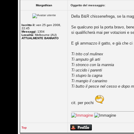
Morgothian
Oggetto del messaggio:
Della B&R chissenefrega, se la magg
Iscritto il:
ven 25 gen 2008,
Se qualcuno poi la porta bravo, bene,
22:45
Messaggi:
1304
si qualificherà mai per votazioni e se
Località:
Melbourne (AU)
ATTUALMENTE BANNATO
E gli ammazzo il gatto, e già che ci
Ti trito col mulinex
Ti amputo gli arti
Ti stronco con la mannia
Ti uccido i parenti
Ti stupro la cagna
Ti mangio il canarino
Ti butto il pesce nel cesso e dopo 
cit. per pochi
Top