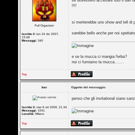
se dovessero accettare tutti il ban 
!!!!
si meriterebbe uno show and tell di p
Full Organizer
sarebbe bello anche per noi spettator
Iscritto il:
lun 24 dic 2007,
15:48
Messaggi:
340
e se la mucca ci mangia l'erba?
noi ci fumiamo la mucca........
Top
bax
Oggetto del messaggio:
penso che gli invitational siano sanz
Iscritto il:
mar 6 ott 2009, 21:34
Messaggi:
1041
Località:
Milano
Top