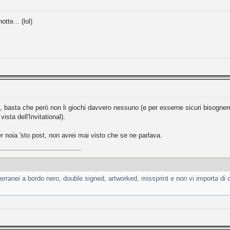
otte... (lol)
 basta che però non li giochi davvero nessuno (e per esserne sicuri bisognere
sta dell'Invitational).
r noia 'sto post, non avrei mai visto che se ne parlava.
erranei a bordo nero, double signed, artworked, missprint e non vi importa di c