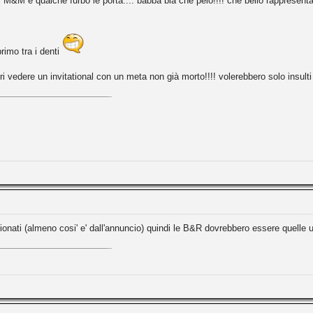
di M&M e qualche furbo le porta.... babba bia che pelo!!!! che bello rappresen
rimo tra i denti
i vedere un invitational con un meta non già morto!!!! volerebbero solo insulti pe
ionati (almeno cosi' e' dall'annuncio) quindi le B&R dovrebbero essere quelle uf