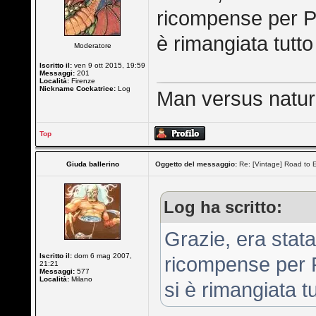
ricompense per Pr
è rimangiata tutto
Moderatore
Iscritto il:
ven 9 ott 2015, 19:59
Messaggi:
201
Località:
Firenze
Nickname Cockatrice:
Log
Man versus nature 
Top
Giuda ballerino
Oggetto del messaggio:
Re: [Vintage] Road to E
Log ha scritto:
Grazie, era stat
Iscritto il:
dom 6 mag 2007,
ricompense per P
21:21
Messaggi:
577
Località:
Milano
si è rimangiata t