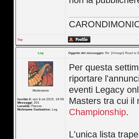
non la pubblichere
CARONDIMONI
Top
Log
Oggetto del messaggio:
Re: [Vintage] Road to E
Per questa setti
riportare l'annunc
eventi Legacy onli
Moderatore
Masters tra cui il
Iscritto il:
ven 9 ott 2015, 19:59
Messaggi:
201
Località:
Firenze
Championship
.
Nickname Cockatrice:
Log
L'unica lista trap