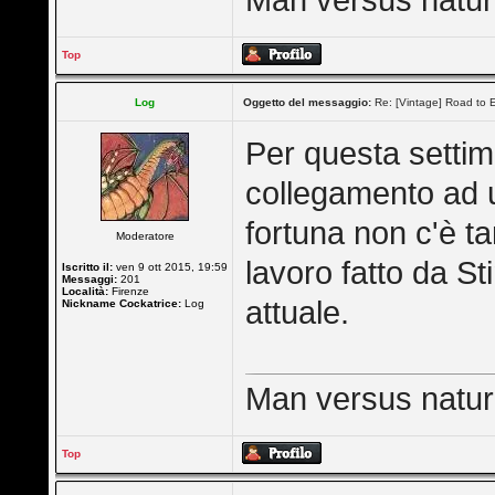
Man versus nature 
Top
Log
Oggetto del messaggio:
Re: [Vintage] Road to E
Per questa setti
collegamento ad u
fortuna non c'è t
Moderatore
lavoro fatto da St
Iscritto il:
ven 9 ott 2015, 19:59
Messaggi:
201
Località:
Firenze
attuale.
Nickname Cockatrice:
Log
Man versus nature 
Top