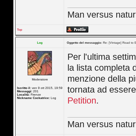
Man versus nature 
Top
Log
Oggetto del messaggio:
Re: [Vintage] Road to E
Per l'ultima sett
la lista completa 
menzione della pi
Moderatore
tornata ad esser
Iscritto il:
ven 9 ott 2015, 19:59
Messaggi:
201
Località:
Firenze
Petition
.
Nickname Cockatrice:
Log
Man versus nature 