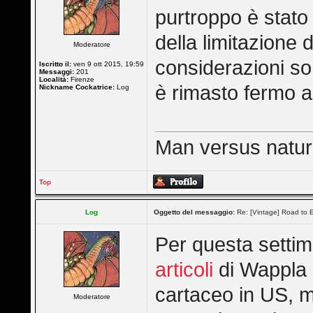
purtroppo è stato
della limitazione 
Moderatore
considerazioni so
Iscritto il:
ven 9 ott 2015, 19:59
Messaggi:
201
Località:
Firenze
è rimasto fermo a 
Nickname Cockatrice:
Log
Man versus nature 
Top
Log
Oggetto del messaggio:
Re: [Vintage] Road to E
Per questa settima
articoli
di Wappla 
cartaceo in US, m
Moderatore