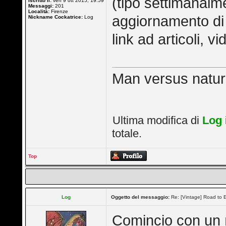
(tipo settimanalm
Iscritto il:
ven 9 ott 2015, 19:59
Messaggi:
201
Località:
Firenze
aggiornamento di
Nickname Cockatrice:
Log
link ad articoli, vi
Man versus nature 
Ultima modifica di
Log
totale.
Top
Log
Oggetto del messaggio:
Re: [Vintage] Road to E
Comincio con un