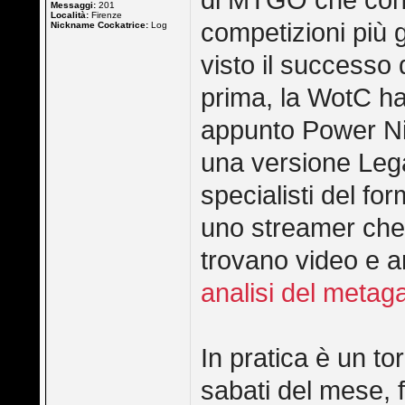
di MTGO che conte
Messaggi:
201
Località:
Firenze
competizioni più g
Nickname Cockatrice:
Log
visto il successo 
prima, la WotC ha
appunto Power Ni
una versione Legac
specialisti del fo
uno streamer che p
trovano video e a
analisi del meta
In pratica è un tor
sabati del mese, 