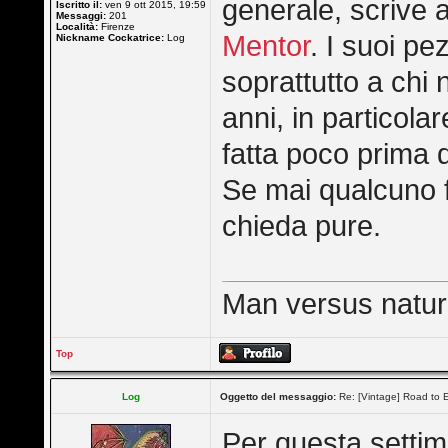
generale, scrive 
Iscritto il:
ven 9 ott 2015, 19:59
Messaggi:
201
Località:
Firenze
Mentor
. I suoi pe
Nickname Cockatrice:
Log
soprattutto a chi 
anni, in particolar
fatta poco prima d
Se mai qualcuno f
chieda pure.
Man versus nature 
Top
Log
Oggetto del messaggio:
Re: [Vintage] Road to E
Per questa settima