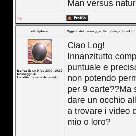
Man versus nature 
Top
affinitylover
Oggetto del messaggio:
Re: [Vintage] Road to E
Ciao Log!
Innanzitutto compl
puntuale e preciso
Iscritto il:
lun 9 feb 2009, 19:55
Messaggi:
310
non potendo perme
Località:
La sede del sinodo
per 9 carte??Ma s
dare un occhio al
a trovare i video
mio o loro?