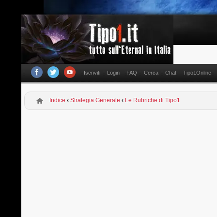
Iscriviti
Login
FAQ
Cerca
Chat
Tipo1Online
Indice
‹
Strategia Generale
‹
Le Rubriche di Tipo1