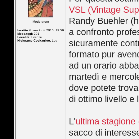
VSL (Vintage Sup
Randy Buehler (h
Moderatore
a confronto profes
Iscritto il:
ven 9 ott 2015, 19:59
Messaggi:
201
Località:
Firenze
sicuramente contri
Nickname Cockatrice:
Log
formato pur avend
ad un orario abbas
martedì e mercoled
dove potete trova
di ottimo livello e
L'
ultima stagione 
sacco di interesse