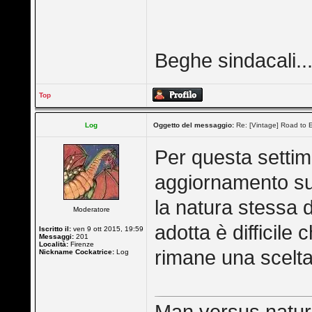
Beghe sindacali...
Top
Log
Oggetto del messaggio:
Re: [Vintage] Road to E
Per questa settim
aggiornamento s
la natura stessa 
Moderatore
adotta è difficile
Iscritto il:
ven 9 ott 2015, 19:59
Messaggi:
201
Località:
Firenze
rimane una scelta
Nickname Cockatrice:
Log