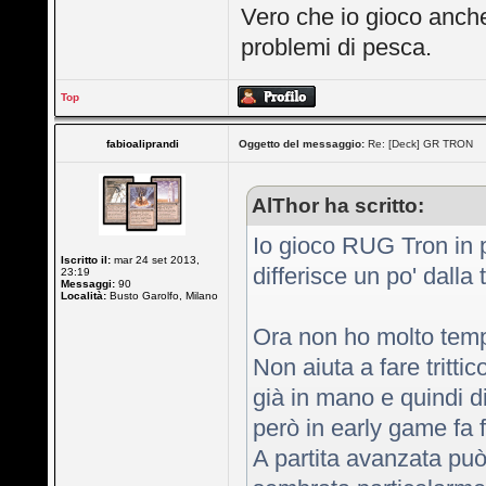
Vero che io gioco anche 
problemi di pesca.
Top
fabioaliprandi
Oggetto del messaggio:
Re: [Deck] GR TRON
AlThor ha scritto:
Io gioco RUG Tron in 
Iscritto il:
mar 24 set 2013,
differisce un po' dalla 
23:19
Messaggi:
90
Località:
Busto Garolfo, Milano
Ora non ho molto temp
Non aiuta a fare tritt
già in mano e quindi d
però in early game fa 
A partita avanzata pu