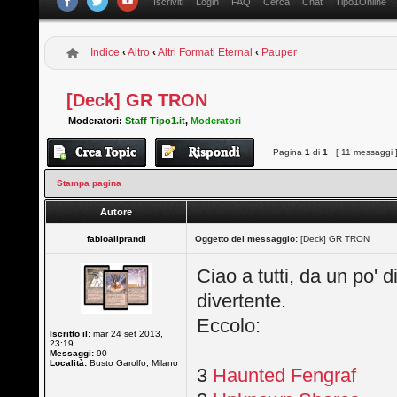
Iscriviti
Login
FAQ
Cerca
Chat
Tipo1Online
Indice
‹
Altro
‹
Altri Formati Eternal
‹
Pauper
[Deck] GR TRON
Moderatori:
Staff Tipo1.it
,
Moderatori
Pagina
1
di
1
[ 11 messaggi 
Stampa pagina
Autore
fabioaliprandi
Oggetto del messaggio:
[Deck] GR TRON
Ciao a tutti, da un po'
divertente.
Eccolo:
Iscritto il:
mar 24 set 2013,
23:19
Messaggi:
90
Località:
Busto Garolfo, Milano
3
Haunted Fengraf