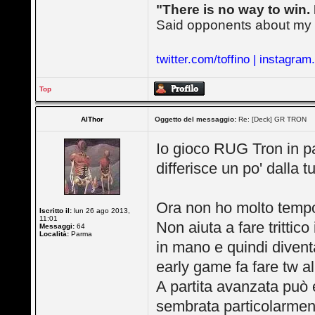
"There is no way to win. 
Said opponents about my
twitter.com/toffino | instagram
Top
AlThor
Oggetto del messaggio:
Re: [Deck] GR TRON
Io gioco RUG Tron in pa
differisce un po' dalla t
Ora non ho molto tempo
Iscritto il:
lun 26 ago 2013,
11:01
Non aiuta a fare trittic
Messaggi:
64
Località:
Parma
in mano e quindi divent
early game fa fare tw a
A partita avanzata può
sembrata particolarment