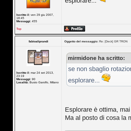
esplorare...
Iscritto il:
ven 29 giu 2007,
18:45
Messaggi:
455
Top
fabioaliprandi
Oggetto del messaggio:
Re: [Deck] GR TRON
mirmidone ha scritto:
se non sbaglio rotazi
Iscritto il:
mar 24 set 2013,
23:19
esplorare...
Messaggi:
90
Località:
Busto Garolfo, Milano
Esplorare è ottima, mai s
Ma al posto di cosa la 