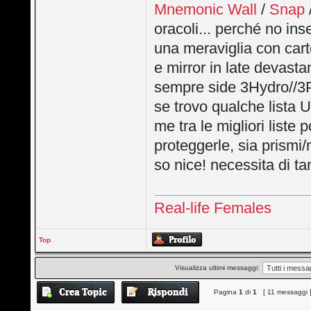
Mnemonic Wall
/
Snap
oracoli... perché no ins
una meraviglia con cart
e mirror in late devasta
sempre side 3Hydro//3P
se trovo qualche lista 
me tra le migliori liste 
proteggerle, sia prismi/
so nice! necessita di t
Real-life Females
Top
Visualizza ultimi messaggi:
Pagina
1
di
1
[ 11 messaggi 