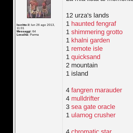
12 urza's lands
1
haunted fengraf
Iscritto il:
lun 26 ago 2013,
11:01
1
shimmering grotto
Messaggi:
64
Località:
Parma
1
khalni garden
1
remote isle
1
quicksand
2 mountain
1 island
4
fangren marauder
4
mulldrifter
3
sea gate oracle
1
ulamog crusher
4
chromatic star