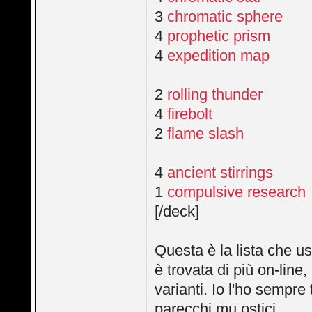
3
chromatic sphere
4
prophetic prism
4
expedition map
2
rolling thunder
4
firebolt
2
flame slash
4
ancient stirrings
1
compulsive research
[/deck]
Questa è la lista che u
è trovata di più on-lin
varianti. Io l'ho sempre
parecchi mu ostici.