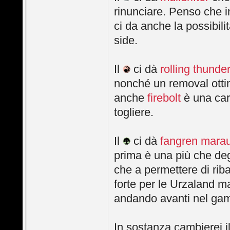
rinunciare. Penso che 
ci da anche la possibili
side.
Il
ci dà
rolling thunde
nonché un removal ottimo
anche
firebolt
è una car
togliere.
Il
ci dà
fangren mara
prima è una più che deg
che a permettere di riba
forte per le Urzaland m
andando avanti nel gam
In sostanza cambierei i