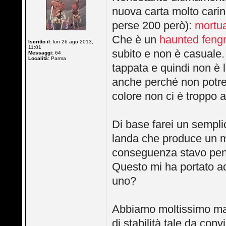
nuova carta molto cari
perse 200 però):
mortua
Che è un
haunted fengr
Iscritto il:
lun 26 ago 2013,
11:01
subito e non è casuale.
Messaggi:
64
Località:
Parma
tappata e quindi non è l
anche perché non potrem
colore non ci è troppo 
Di base farei un sempli
landa che produce un ma
conseguenza stavo pens
Questo mi ha portato ad
uno?
Abbiamo moltissimo ma
di stabilità tale da con