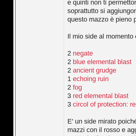
e quinti non ti permetton
soprattutto si aggiungo
questo mazzo è pieno p
Il mio side al momento 
2
negate
2
blue elemental blast
2
ancient grudge
1
echoing ruin
2
fog
3
red elemental blast
3
circol of protection: r
E' un side mirato poiché
mazzi con il rosso e ag