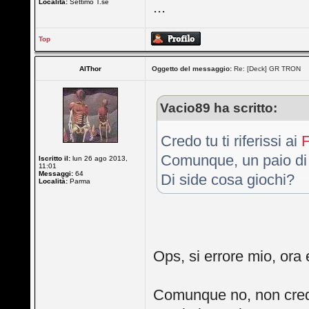
Località:
Settimo T.se
...
Top
AlThor
Oggetto del messaggio:
Re: [Deck] GR TRON
Vacio89 ha scritto:
Credo tu ti riferissi ai
F
Comunque, un paio di 
Iscritto il:
lun 26 ago 2013,
11:01
Messaggi:
64
Di side cosa giochi?
Località:
Parma
Ops, si errore mio, ora
Comunque no, non credo