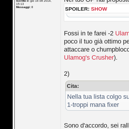
Iscritto il:
gio 16 ott 2014,
15:13
Messaggi:
8
SPOILER:
SHOW
Fossi in te farei -2
Ulam
poco il tuo già ottimo 
attaccare o chumpblocc
Ulamog's Crusher
).
2)
Cita:
Nella tua lista colgo s
1-troppi mana fixer
Sono d'accordo, sei ral