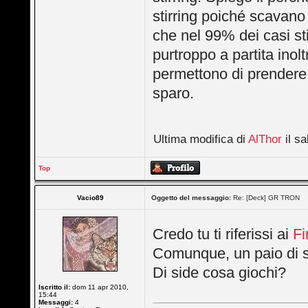
stirring poiché scavano
che nel 99% dei casi st
purtroppo a partita inol
permettono di prendere
sparo.
Ultima modifica di
AlThor
il sa
Top
Vacio89
Oggetto del messaggio:
Re: [Deck] GR TRON
Credo tu ti riferissi ai
Fi
Comunque, un paio di sl
Di side cosa giochi?
Iscritto il:
dom 11 apr 2010,
15:44
Messaggi:
4