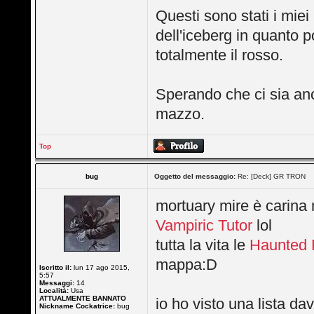
Questi sono stati i miei
dell'iceberg in quanto 
totalmente il rosso.
Sperando che ci sia an
mazzo.
Top
bug
Oggetto del messaggio:
Re: [Deck] GR TRON
mortuary mire è carina
Vampiric Tutor
lol
tutta la vita le
Haunted 
mappa:D
Iscritto il:
lun 17 ago 2015,
5:57
Messaggi:
14
Località:
Usa
ATTUALMENTE BANNATO
io ho visto una lista 
Nickname Cockatrice:
bug