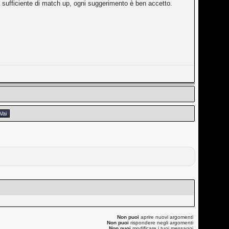
sufficiente di match up, ogni suggerimento è ben accetto.
Non puoi
aprire nuovi argomenti
Non puoi
rispondere negli argomenti
Non puoi
modificare i tuoi messaggi