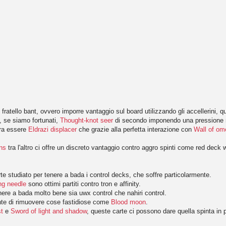
el fratello bant, ovvero imporre vantaggio sul board utilizzando gli accellerini,
, se siamo fortunati,
Thought-knot seer
di secondo imponendo una pressione no
tra essere
Eldrazi displacer
che grazie alla perfetta interazione con
Wall of o
ns
tra l'altro ci offre un discreto vantaggio contro aggro spinti come red deck 
rte studiato per tenere a bada i control decks, che soffre particolarmente.
ng needle
sono ottimi partiti contro tron e affinity.
re a bada molto bene sia uwx control che nahiri control.
nte di rimuovere cose fastidiose come
Blood moon
.
st
e
Sword of light and shadow
, queste carte ci possono dare quella spinta in