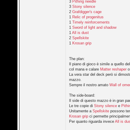
3
Pithing needle
3
Stony silence
2
Grafdigger's cage
1
Relic of progenitus
1
Timely reinforcements
1
Sword of light and shadow
1
All is dust
2
Spellskite
1
Krosan grip
The plan:
Il piano di gioco è simile a quello d
col mana e calare
Matter reshaper
o
La vera star del deck però si dimos
mazzo.
Sempre il nostro amato
Wall of ome
The side-board:
Il side di questo mazzo è in gran pa
Le tre copie di
Stony silence
e
Pithi
Unitamente a
Spellskite
possono tene
Krosan grip
ci permette principalme
Per quanto riguarda invece
All is du