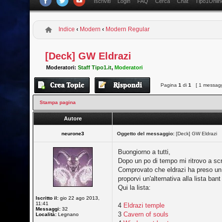
Iscriviti
Login
FAQ
Cerca
Chat
Tipo1Onlin
Indice
‹
Modern
‹
Modern Regular
[Deck] GW Eldrazi
Moderatori:
Staff Tipo1.it
,
Moderatori
Pagina
1
di
1
[ 1 messagg
Stampa pagina
Autore
neurone3
Oggetto del messaggio:
[Deck] GW Eldrazi
Buongiorno a tutti,
Dopo un po di tempo mi ritrovo a scr
Comprovato che eldrazi ha preso un 
proporvi un'alternativa alla lista ban
Qui la lista:
Iscritto il:
gio 22 ago 2013,
11:41
4
Eldrazi temple
Messaggi:
32
3
Cavern of souls
Località:
Legnano