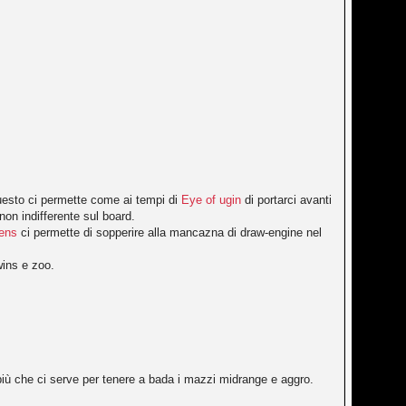
 questo ci permette come ai tempi di
Eye of ugin
di portarci avanti
n indifferente sul board.
mens
ci permette di sopperire alla mancazna di draw-engine nel
wins e zoo.
 più che ci serve per tenere a bada i mazzi midrange e aggro.