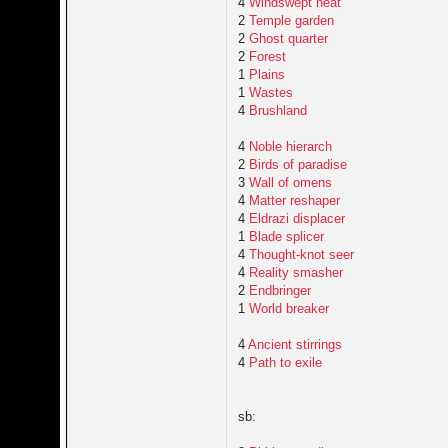
4
Windswept heat
2
Temple garden
2
Ghost quarter
2
Forest
1
Plains
1
Wastes
4
Brushland
4
Noble hierarch
2
Birds of paradise
3
Wall of omens
4
Matter reshaper
4
Eldrazi displacer
1
Blade splicer
4
Thought-knot seer
4
Reality smasher
2
Endbringer
1
World breaker
4
Ancient stirrings
4
Path to exile
sb: