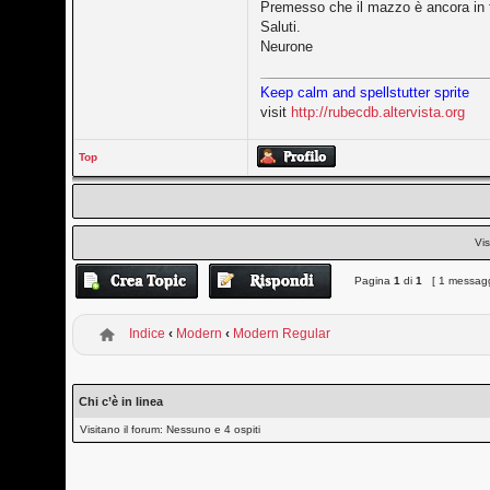
Premesso che il mazzo è ancora in f
Saluti.
Neurone
Keep calm and spellstutter sprite
visit
http://rubecdb.altervista.org
Top
Vis
Pagina
1
di
1
[ 1 messagg
Indice
‹
Modern
‹
Modern Regular
Chi c’è in linea
Visitano il forum: Nessuno e 4 ospiti