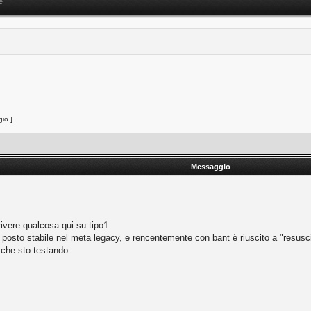
e
io ]
Messaggio
ivere qualcosa qui su tipo1.
posto stabile nel meta legacy, e rencentemente con bant è riuscito a "resusci
t che sto testando.