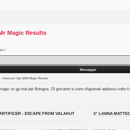
Mr Magic Results
io ]
Messaggio
l. +Savona+ Gpt @Mr Magic Results
magic un gp trial per Bologna. 23 giocatori si sono sfigurinati addosso sotto l
E ARTIFICER - ESCAPE FROM VALAKUT
2° LANNA MATTEO