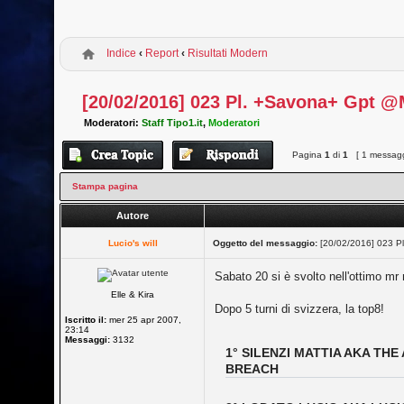
Indice
‹
Report
‹
Risultati Modern
[20/02/2016] 023 Pl. +Savona+ Gpt @
Moderatori:
Staff Tipo1.it
,
Moderatori
Pagina
1
di
1
[ 1 messagg
Stampa pagina
Autore
Lucio's will
Oggetto del messaggio:
[20/02/2016] 023 P
Sabato 20 si è svolto nell'ottimo mr 
Elle & Kira
Dopo 5 turni di svizzera, la top8!
Iscritto il:
mer 25 apr 2007,
23:14
Messaggi:
3132
1° SILENZI MATTIA AKA TH
BREACH