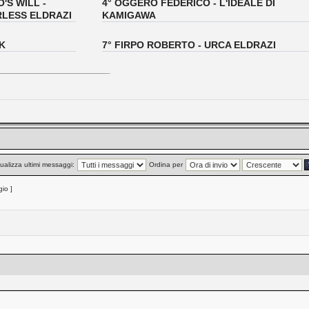
'S WILL -
4° OGGERO FEDERICO - L'IDEALE DI
LESS ELDRAZI
KAMIGAWA
K
7° FIRPO ROBERTO - URCA ELDRAZI
ualizza ultimi messaggi:
Ordina per
io ]