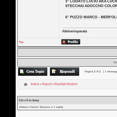
3° LODATO LUCIO AKA LUCIO
STECCHAI ADOCCHO COLOR
6° PUZZO MARCO - MERFOL
#delverinparata
Top
Vis
Pagina
1
di
1
[ 1 messagg
Indice
‹
Report
‹
Risultati Modern
Chi c’è in linea
Visitano il forum: Nessuno e 1 ospite