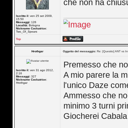
che non ha chiusu
Iscritto il:
ven 25 set 2009,
15:50
Messaggi:
126
Località:
Bologna
Nickname Cockatrice:
Two_Of_Spears
Top
Hrothgar
Oggetto del messaggio:
Re: [Quesito] ANT vs In
Premesso che no
Iscritto il:
ven 31 ago 2012,
A mio parere la m
2:16
Messaggi:
327
Nickname Cockatrice:
l'unico Daze com
Hrothgar
Ammesso che non 
minimo 3 turni pr
Giocherei Cabala 