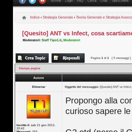
Iscriviti
Login
FAQ
Cerca
Chat
Tipo1Online
Indice
‹
Strategia Generale
‹
Teoria Generale e Strategia Avanz
[Quesito] ANT vs Infect, cosa scartiam
Moderatori:
Staff Tipo1.it
,
Moderatori
Pagina
1
di
1
[ 5 messaggi ]
Stampa pagina
Autore
Ehineriar
Oggetto del messaggio:
[Quesito] ANT vs Infect
Propongo alla com
curioso sapere le
Iscritto il:
sab 21 gen 2012,
20:42
Messaggi:
263