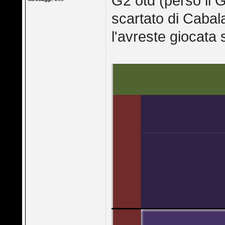
G2 otd (perso il 
scartato di Cabala
l'avreste giocata 