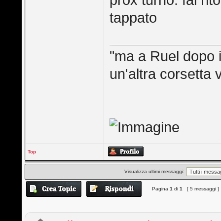
prox turno. fai ri
tappato
"ma a Ruel dopo il
un'altra corsetta 
Top
Visualizza ultimi messaggi:
Pagina
1
di
1
[ 5 messaggi ]