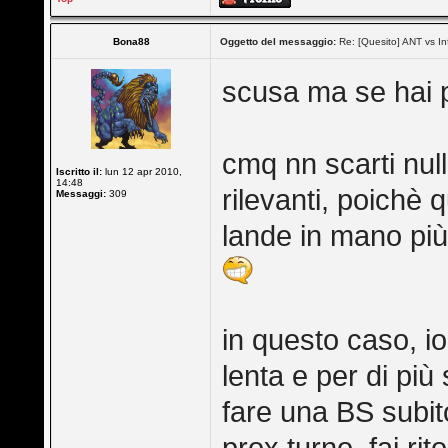
Bona88
Oggetto del messaggio:
Re: [Quesito] ANT vs In
scusa ma se hai p
cmq nn scarti null
Iscritto il:
lun 12 apr 2010,
14:48
rilevanti, poichè 
Messaggi:
309
lande in mano pi
in questo caso, i
lenta e per di più
fare una BS subito