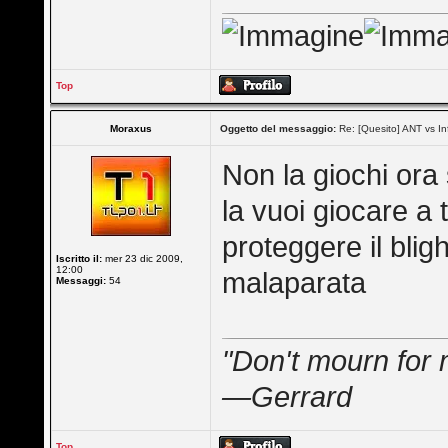
Top
Moraxus
Oggetto del messaggio:
Re: [Quesito] ANT vs In
Non la giochi ora
la vuoi giocare a 
proteggere il blig
Iscritto il:
mer 23 dic 2009,
12:00
malaparata
Messaggi:
54
"Don't mourn for 
—Gerrard
Top