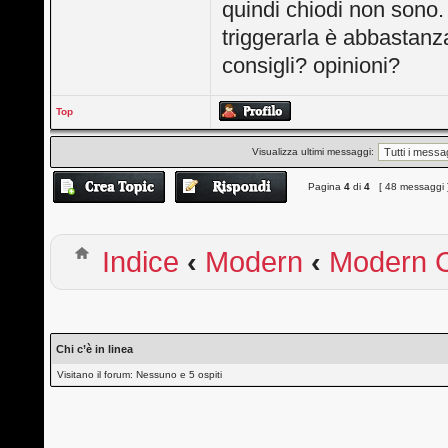
quindi chiodi non sono. 
triggerarla è abbastanza 
consigli? opinioni?
Top
Visualizza ultimi messaggi:
Pagina
4
di
4
[ 48 messaggi 
Indice
‹
Modern
‹
Modern C
Chi c’è in linea
Visitano il forum: Nessuno e 5 ospiti