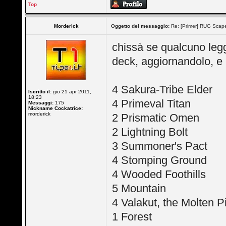
Top
Morderick
Oggetto del messaggio:
Re: [Primer] RUG Scapes
chissà se qualcuno legg
deck, aggiornandolo, e 
4 Sakura-Tribe Elder
Iscritto il:
gio 21 apr 2011,
18:23
4 Primeval Titan
Messaggi:
175
Nickname Cockatrice:
morderick
2 Prismatic Omen
2 Lightning Bolt
3 Summoner's Pact
4 Stomping Ground
4 Wooded Foothills
5 Mountain
4 Valakut, the Molten P
1 Forest