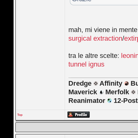
mah, mi viene in mente
surgical extraction
/
exti
tra le altre scelte:
leonin
tunnel ignus
Dredge
Affinity
B
Maverick
Merfolk
Reanimator
12-Pos
Top