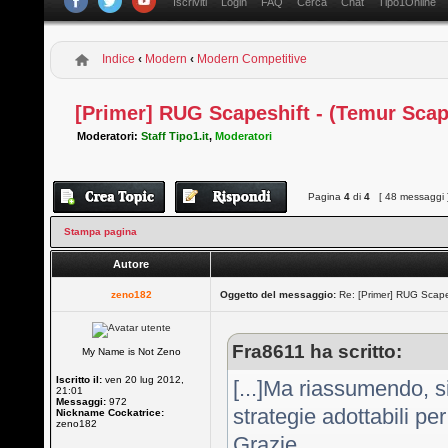
Iscriviti
Login
FAQ
Cerca
Chat
Tipo1Online
Indice
‹
Modern
‹
Modern Competitive
[Primer] RUG Scapeshift - (Temur Scap
Moderatori:
Staff Tipo1.it
,
Moderatori
Pagina
4
di
4
[ 48 messaggi 
Stampa pagina
Autore
zeno182
Oggetto del messaggio:
Re: [Primer] RUG Scapes
Fra8611 ha scritto:
My Name is Not Zeno
Iscritto il:
ven 20 lug 2012,
[...]Ma riassumendo, s
21:01
Messaggi:
972
strategie adottabili pe
Nickname Cockatrice:
zeno182
Grazie