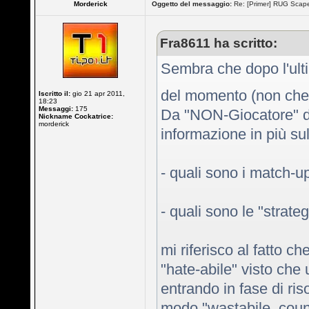
Morderick
Oggetto del messaggio:
Re: [Primer] RUG Scapes
Fra8611 ha scritto:
Sembra che dopo l'ulti
del momento (non che
Iscritto il:
gio 21 apr 2011,
18:23
Messaggi:
175
Da "NON-Giocatore" di
Nickname Cockatrice:
morderick
informazione in più su
- quali sono i match-u
- quali sono le "strate
mi riferisco al fatto 
"hate-abile" visto che
entrando in fase di ris
modo "wastabile, counte