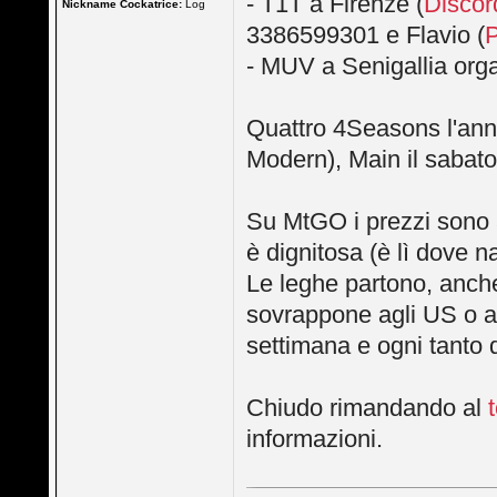
- T1T a Firenze (
Discor
Nickname Cockatrice:
Log
3386599301 e Flavio (
- MUV a Senigallia org
Quattro 4Seasons l'anno
Modern), Main il sabato 
Su MtGO i prezzi sono a
è dignitosa (è lì dove n
Le leghe partono, anche
sovrappone agli US o al
settimana e ogni tanto q
Chiudo rimandando al
informazioni.