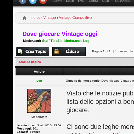
Iscriviti
Login
FAQ
Cerca
Chat
Tipo1Online
Indice
‹
Vintage
‹
Vintage Competitive
Dove giocare Vintage oggi
Moderatori:
Staff Tipo1.it
,
Moderatori
,
Log
Pagina
1
di
1
[ 1 messaggio 
Stampa pagina
Autore
Log
Oggetto del messaggio:
Dove giocare Vintage o
Visto che le notizie pu
lista delle opzioni a be
giocare.
Moderatore
Ci sono due leghe mensil
Iscritto il:
ven 9 ott 2015, 19:59
Messaggi:
201
Località:
Firenze