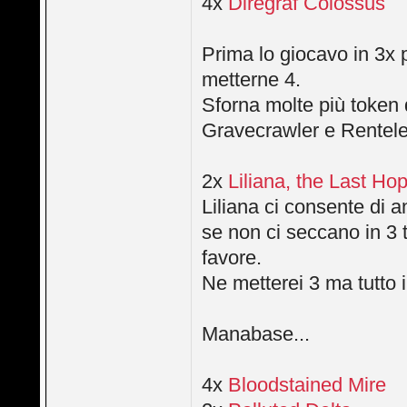
4x
Diregraf Colossus
Prima lo giocavo in 3x 
metterne 4.
Sforna molte più token
Gravecrawler e Renteles
2x
Liliana, the Last Ho
Liliana ci consente di a
se non ci seccano in 3 tu
favore.
Ne metterei 3 ma tutto i
Manabase...
4x
Bloodstained Mire