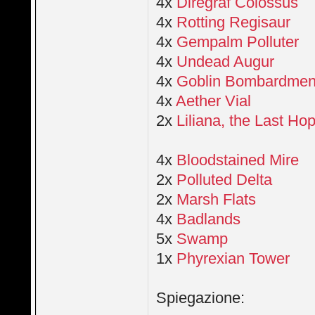
4x
Diregraf Colossus
4x
Rotting Regisaur
4x
Gempalm Polluter
4x
Undead Augur
4x
Goblin Bombardmen
4x
Aether Vial
2x
Liliana, the Last Ho
4x
Bloodstained Mire
2x
Polluted Delta
2x
Marsh Flats
4x
Badlands
5x
Swamp
1x
Phyrexian Tower
Spiegazione: