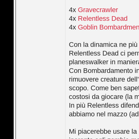
4x
Gravecrawler
4x
Relentless Dead
4x
Goblin Bombardmen
Con la dinamica ne pi
Relentless Dead ci perm
planeswalker in manier
Con Bombardamento in g
rimuovere creature dell'o
scopo. Come ben sapete 
costosi da giocare (la 
In più Relentless difen
abbiamo nel mazzo (ad
Mi piacerebbe usare la