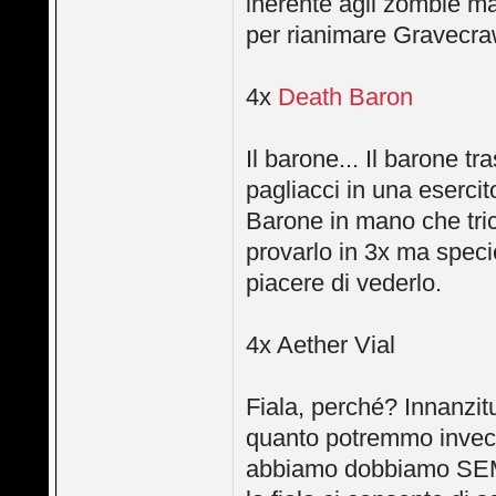
inerente agli zombie ma 
per rianimare Gravecraw
4x
Death Baron
Il barone... Il barone 
pagliacci in una esercito
Barone in mano che trick
provarlo in 3x ma speci
piacere di vederlo.
4x Aether Vial
Fiala, perché? Innanzit
quanto potremmo invece
abbiamo dobbiamo SEM