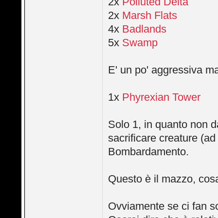
2x
Polluted Delta
2x
Marsh Flats
4x
Badlands
5x
Swamp
E' un po' aggressiva ma
1x
Phyrexian Tower
Solo 1, in quanto non d
sacrificare creature (
Bombardamento.
Questo è il mazzo, cos
Ovviamente se ci fan sc