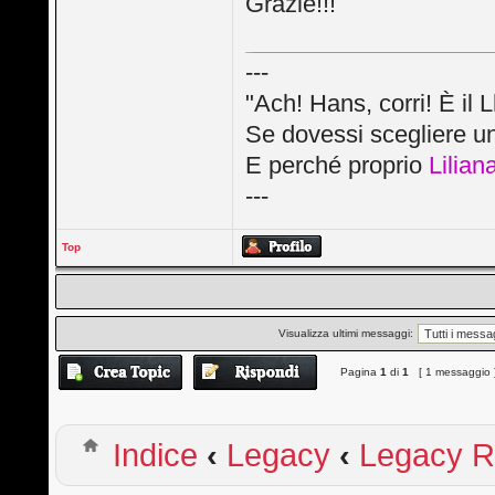
Grazie!!!
---
"Ach! Hans, corri! È il 
Se dovessi scegliere un
E perché proprio
Lilian
---
Top
Visualizza ultimi messaggi:
Pagina
1
di
1
[ 1 messaggio 
Indice
‹
Legacy
‹
Legacy R