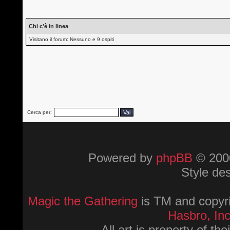
Chi c’è in linea
Visitano il forum: Nessuno e 9 ospiti
Cerca per:
Powered by
phpBB
© 2000
Style de
Magic the Gathering
is TM and copyri
Hasbro, Inc
All art is property of th