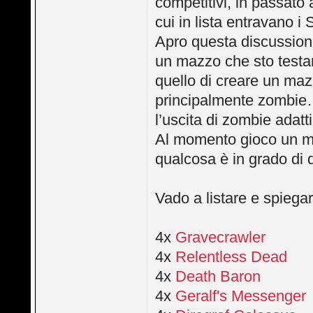
competitivi, in passato
cui in lista entravano i S
Apro questa discussione
un mazzo che sto testa
quello di creare un ma
principalmente zombie
l’uscita di zombie adatti
Al momento gioco un ma
qualcosa è in grado di d
Vado a listare e spiegar
4x
Gravecrawler
4x
Relentless Dead
4x
Death Baron
4x
Geralf's Messenger