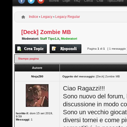
Iscriviti
Login
FAQ
Cerca
Chat
Tipo1Online
Indice
‹
Legacy
‹
Legacy Regular
[Deck] Zombie MB
Moderatori:
Staff Tipo1.it
,
Moderatori
Pagina
1
di
1
[ 1 messaggio 
Stampa pagina
Autore
NinjaZ80
Oggetto del messaggio:
[Deck] Zombie MB
Ciao Ragazzi!!!
Sono nuovo del forum, h
discussione in modo cor
Sono un vecchio giocator
Iscritto il:
dom 15 set 2019,
9:59
diversi tornei e come pi
Messaggi:
1