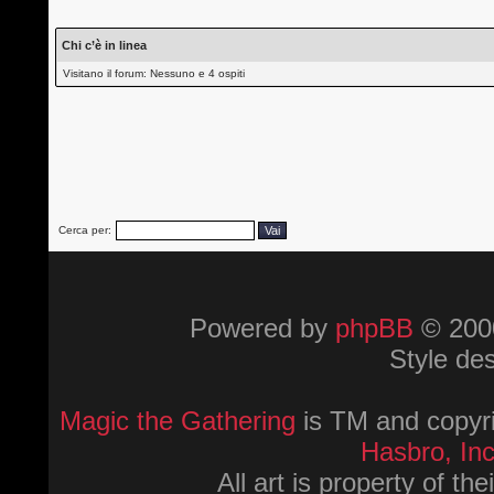
Chi c’è in linea
Visitano il forum: Nessuno e 4 ospiti
Cerca per:
Powered by
phpBB
© 2000
Style de
Magic the Gathering
is TM and copyri
Hasbro, Inc
All art is property of th