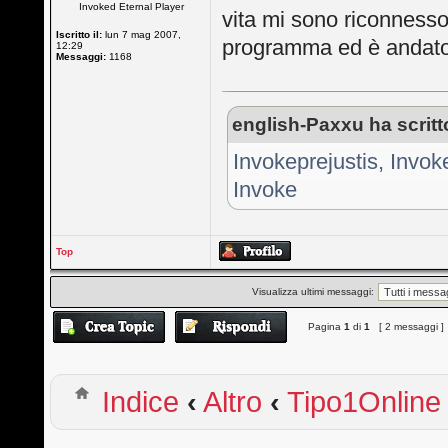
Invoked Eternal Player
vita mi sono riconnesso.
Iscritto il:
lun 7 mag 2007,
programma ed è andato. 
12:29
Messaggi:
1168
english-Paxxu ha scritt
Invokeprejustis, Invok
Invoke
Top
Visualizza ultimi messaggi:
Pagina
1
di
1
[ 2 messaggi ]
Indice
‹
Altro
‹
Tipo1Online