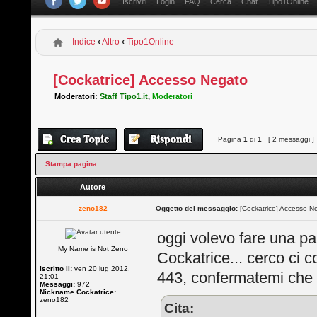
Iscriviti
Login
FAQ
Cerca
Chat
Tipo1Online
Indice
‹
Altro
‹
Tipo1Online
[Cockatrice] Accesso Negato
Moderatori:
Staff Tipo1.it
,
Moderatori
Pagina
1
di
1
[ 2 messaggi ]
Stampa pagina
Autore
zeno182
Oggetto del messaggio:
[Cockatrice] Accesso N
oggi volevo fare una pa
My Name is Not Zeno
Cockatrice... cerco ci 
Iscritto il:
ven 20 lug 2012,
443, confermatemi che i 
21:01
Messaggi:
972
Nickname Cockatrice:
zeno182
Cita: