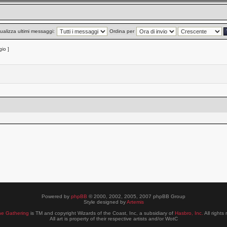
ualizza ultimi messaggi:
Ordina per
io ]
Powered by
phpBB
© 2000, 2002, 2005, 2007 phpBB Group
Style designed by
Artemis
he Gathering
is TM and copyright Wizards of the Coast, Inc, a subsidiary of
Hasbro, Inc.
All rights
All art is property of their respective artists and/or WotC