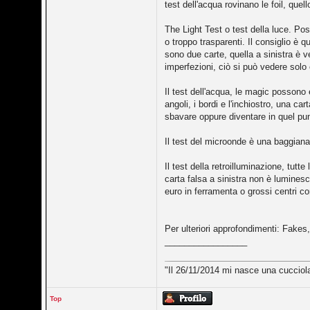
test dell'acqua rovinano le foil, que
The Light Test o test della luce. Po
o troppo trasparenti. Il consiglio è
sono due carte, quella a sinistra è 
imperfezioni, ciò si può vedere solo
Il test dell'acqua, le magic possono
angoli, i bordi e l'inchiostro, una c
sbavare oppure diventare in quel pu
Il test del microonde è una baggian
Il test della retroilluminazione, tut
carta falsa a sinistra non è lumines
euro in ferramenta o grossi centri com
Per ulteriori approfondimenti: Fakes
_________________
"Il 26/11/2014 mi nasce una cucciola
Top