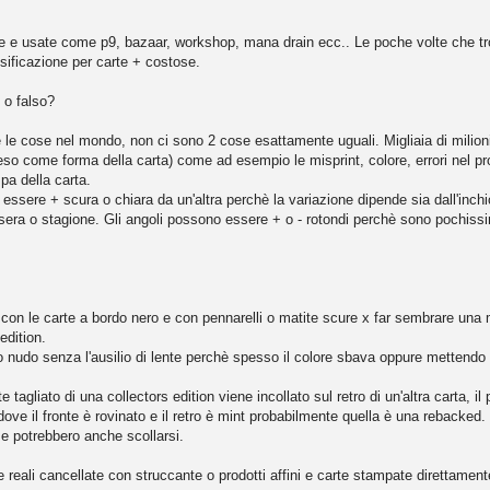
ose e usate come p9, bazaar, workshop, mana drain ecc.. Le poche volte che 
alsificazione per carte + costose.
 o falso?
le cose nel mondo, non ci sono 2 cose esattamente uguali. Migliaia di milion
(inteso come forma della carta) come ad esempio le misprint, colore, errori nel
pa della carta.
essere + scura o chiara da un'altra perchè la variazione dipende sia dall'in
sera o stagione. Gli angoli possono essere + o - rotondi perchè sono pochissi
 + con le carte a bordo nero e con pennarelli o matite scure x far sembrare una 
 edition.
o nudo senza l'ausilio di lente perchè spesso il colore sbava oppure mettendo un
e tagliato di una collectors edition viene incollato sul retro di un'altra carta,
ove il fronte è rovinato e il retro è mint probabilmente quella è una rebacked.
e potrebbero anche scollarsi.
 reali cancellate con struccante o prodotti affini e carte stampate direttamente 