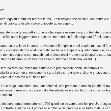
arte
te regolari e altri per testare le foil, i test devono essere fatti con cautela e l
uindi per carte di alto valore chiedete ad un esperto.
arate la carta sospetta con una che sapete essere vera, controllate con una l
tri, le foil sono leggermente + spesse, mettendo in 2 pile separate 20 foil so
rdate con una lente la carta, se vedete delle righine o dei puntini minuscoli è 
erchi concatenati tipo anelli colorati perchè la stampa è a quadricormatica, se 
o, se non in tipografia con macchinari professionali ma non da tipografia sotto
visto che usiamo lo stesso processo di stampa che usava wizard...)
il test da fare con massima cautela xkè può causare danni inenarrabili !!!
 modalità giuste non si rompono, le carte false si rovinano e alcune si piegan
vive al massimo a 10 bend test
i due angoli superiorri con i due inferiori, non premete in mezzo perchè si ro
cuni esperti riescono a capire dalla flessibilità se è stato fatto ma sono poch
tenticità.
 le foil sono state introdotte nel 1999 quindi se trovate carte foil pre Urza Leg
contraffate anche se il processo è difficile da produrre e se fatto male la cart