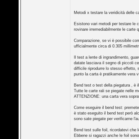
Metodi x testare la veridicità delle c
Esistono vari metodi per testare le car
rovinare irremediabilmente le carte q
Comparazione, se vi è possibile comp
ufficialmente circa di 0.305 millime
Il test a lente di ingrandimento, gua
datate lasciava il segno di piccoli c
difficile riprodurre lo stesso effett
punto la carta è pratikamente vera 
Bend test o test della piegatura , è 
Tutte le carte rali se piegate nelle
ATTENZIONE: una carta vera soprav
Come eseguire il bend test: premete 
è stato eseguito il bend test però al
sono sate piegate per verificarne l'au
Bend test sulle foil, ricordatevi che
Ebbene si ragazzi anche le foil sono 