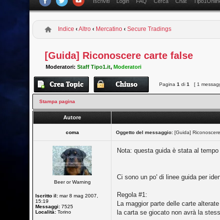
Iscriviti
Login
FAQ
Cerca
Chat
Tipo1Onlin
Indice
‹
Altro
‹
Mercatino
‹
Secure Tradings
[Guida] Riconoscere carte false
Moderatori:
Staff Tipo1.it
,
Moderatori
Pagina
1
di
1
[ 1 messagg
Stampa pagina
Autore
coma
Oggetto del messaggio:
[Guida] Riconoscere 
Nota: questa guida è stata al tempo s
Ci sono un po' di linee guida per ide
Beer or Warning
Regola #1:
Iscritto il:
mar 8 mag 2007,
15:19
La maggior parte delle carte alterate
Messaggi:
7525
la carta se giocato non avrà la stes
Località:
Torino