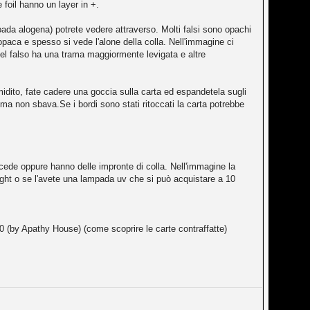
 foil hanno un layer in +.
pada alogena) potrete vedere attraverso. Molti falsi sono opachi
opaca e spesso si vede l'alone della colla. Nell'immagine ci
 del falso ha una trama maggiormente levigata e altre
idito, fate cadere una goccia sulla carta ed espandetela sugli
 ma non sbava.Se i bordi sono stati ritoccati la carta potrebbe
uccede oppure hanno delle impronte di colla. Nell'immagine la
ight o se l'avete una lampada uv che si può acquistare a 10
.0 (by Apathy House) (come scoprire le carte contraffatte)