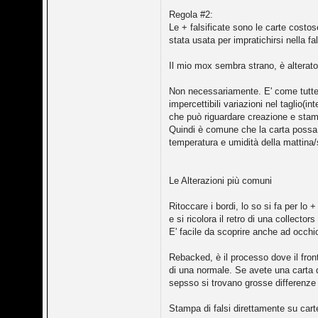
Regola #2:
Le + falsificate sono le carte cost
stata usata per impratichirsi nella f
Il mio mox sembra strano, è alterato
Non necessariamente. E' come tutte 
impercettibili variazioni nel taglio
che può riguardare creazione e stam
Quindi è comune che la carta possa 
temperatura e umidità della mattina/
Le Alterazioni più comuni
Ritoccare i bordi, lo so si fa per lo
e si ricolora il retro di una collectors
E' facile da scoprire anche ad occhi
Rebacked, è il processo dove il front
di una normale. Se avete una carta d
sepsso si trovano grosse differenze 
Stampa di falsi direttamente su carte