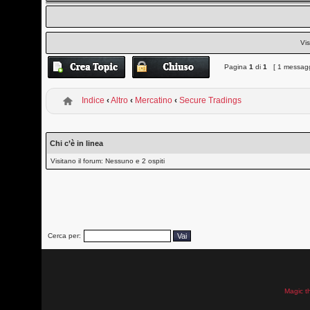
Vis
Pagina
1
di
1
[ 1 messagg
Indice
‹
Altro
‹
Mercatino
‹
Secure Tradings
Chi c’è in linea
Visitano il forum: Nessuno e 2 ospiti
Cerca per:
Magic t