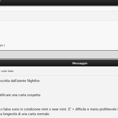
e
io ]
Messaggio
carte false
critta dall'utente Nightfox.
ntificare una carta sospetta
 o false sono in condizione mint o near mint. E' + difficile e meno profittevole f
sa longevità di una carta normale.