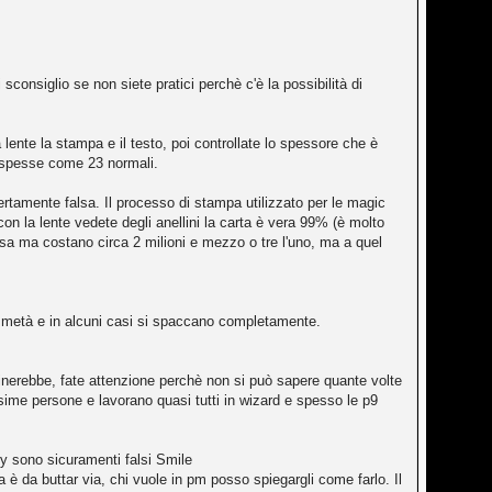
i sconsiglio se non siete pratici perchè c'è la possibilità di
ente la stampa e il testo, poi controllate lo spessore che è
no spesse come 23 normali.
certamente falsa. Il processo di stampa utilizzato per le magic
con la lente vedete degli anellini la carta è vera 99% (è molto
 casa ma costano circa 2 milioni e mezzo o tre l'uno, ma a quel
o a metà e in alcuni casi si spaccano completamente.
vinerebbe, fate attenzione perchè non si può sapere quante volte
issime persone e lavorano quasi tutti in wizard e spesso le p9
acy sono sicuramenti falsi Smile
a è da buttar via, chi vuole in pm posso spiegargli come farlo. Il