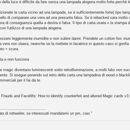
llo della luce è difficile da fare senza una lampada alogena molto forte perchè le
sizionate la carta vicino ad una lampada, se è sufficientemente forte( tipo lam
 quello di comparare una vera ad una presunta falsa. Se è rebacked sara molto 
vera di conseguenza quella a destra è falsa. Il tipo di carta usata x la stampa
 con l'utilizzo di una lampada alogena.
 essere leggermente inumidite e non subire danni. Prendete un cotton fioc inum
arta vera non sbava, neanche se la mettete in lavatrice in questo caso si gonfia
nto + scura.
ata e non funziona
te le magic diventano luminescenti sotto retroilluminazione, a molti falsi non s
cente. Si esegue ponendo sul retro della carta una lampadina di wood o blackl
merciali per il fai da te.
, Frauds and Facelifts: How to identify counterfeit and altered Magic cards v3
ta di rottweiler, se interessati mandatemi un pm, ciao."