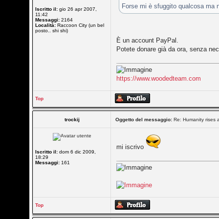
Forse mi è sfuggito qualcosa ma n
Iscritto il:
gio 26 apr 2007,
11:42
Messaggi:
2164
Località:
Raccoon City (un bel
posto.. shi shi)
È un account PayPal.
Potete donare già da ora, senza ne
https://www.woodedteam.com
Top
trockij
Oggetto del messaggio:
Re: Humanity rises 
mi iscrivo
Iscritto il:
dom 6 dic 2009,
18:29
Messaggi:
161
Top