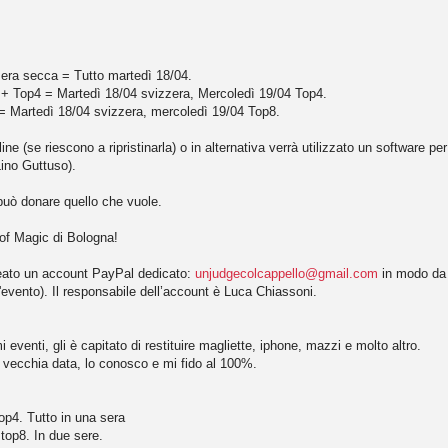
zera secca = Tutto martedì 18/04.
a + Top4 = Martedì 18/04 svizzera, Mercoledì 19/04 Top4.
= Martedì 18/04 svizzera, mercoledì 19/04 Top8.
ine (se riescono a ripristinarla) o in alternativa verrà utilizzato un software 
ino Guttuso).
 può donare quello che vuole.
of Magic di Bologna!
eato un account PayPal dedicato:
unjudgecolcappello@gmail.com
in modo da 
l'evento). Il responsabile dell’account è Luca Chiassoni.
 eventi, gli è capitato di restituire magliette, iphone, mazzi e molto altro.
 vecchia data, lo conosco e mi fido al 100%.
top4. Tutto in una sera
 top8. In due sere.