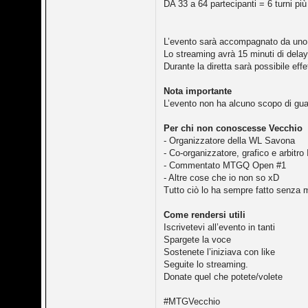
DA 33 a 64 partecipanti = 6 turni più
L’evento sarà accompagnato da un
Lo streaming avrà 15 minuti di delay
Durante la diretta sarà possibile eff
Nota importante
L’evento non ha alcuno scopo di gua
Per chi non conoscesse Vecchio
- Organizzatore della WL Savona
- Co-organizzatore, grafico e arbitro
- Commentato MTGQ Open #1
- Altre cose che io non so xD
Tutto ciò lo ha sempre fatto senza 
Come rendersi utili
Iscrivetevi all’evento in tanti
Spargete la voce
Sostenete l’iniziava con like
Seguite lo streaming.
Donate quel che potete/volete
#MTGVecchio