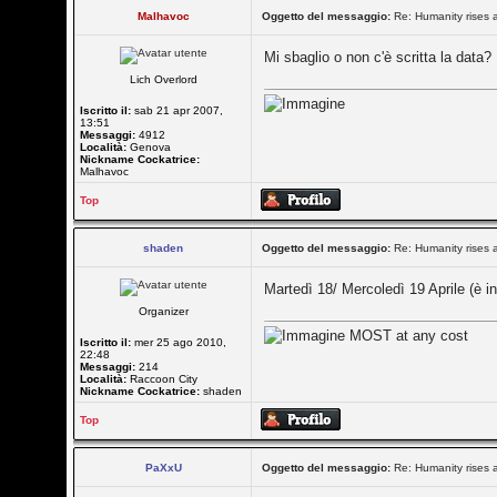
Malhavoc
Oggetto del messaggio:
Re: Humanity rises 
Mi sbaglio o non c'è scritta la data
Lich Overlord
Iscritto il:
sab 21 apr 2007,
13:51
Messaggi:
4912
Località:
Genova
Nickname Cockatrice:
Malhavoc
Top
shaden
Oggetto del messaggio:
Re: Humanity rises 
Martedì 18/ Mercoledì 19 Aprile (è in
Organizer
MOST at any cost
Iscritto il:
mer 25 ago 2010,
22:48
Messaggi:
214
Località:
Raccoon City
Nickname Cockatrice:
shaden
Top
PaXxU
Oggetto del messaggio:
Re: Humanity rises 