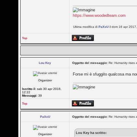
https://www.woodedteam.com
Ultima modifica di
PaXxU
il dom 16 apr 2017, 
Top
Lou Key
Oggetto del messaggio:
Re: Humanity rises 
Forse mi è sfuggito qualcosa ma non
Organizer
Iscritto il:
sab 30 apr 2016,
12:22
Messaggi:
39
Top
PaXxU
Oggetto del messaggio:
Re: Humanity rises 
Lou Key ha scritto:
Organizer