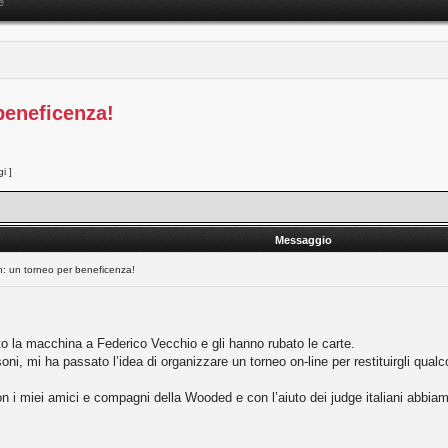
e
beneficenza!
i ]
Messaggio
n: un torneo per beneficenza!
o la macchina a Federico Vecchio e gli hanno rubato le carte.
, mi ha passato l’idea di organizzare un torneo on-line per restituirgli qualc
on i miei amici e compagni della Wooded e con l’aiuto dei judge italiani abbi