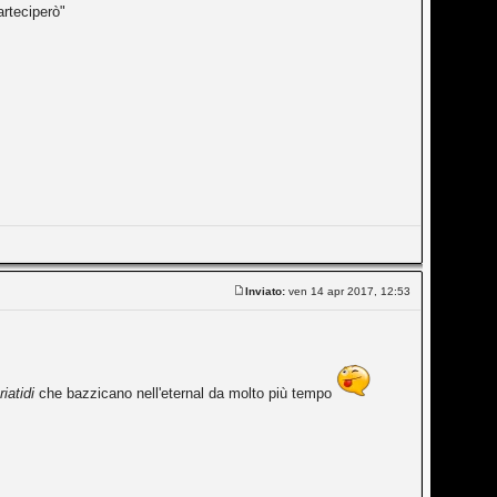
arteciperò"
Inviato:
ven 14 apr 2017, 12:53
iatidi
che bazzicano nell'eternal da molto più tempo