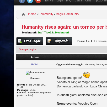
Iscriviti
Login
FAQ
Cerca
Chat
Tipo1Onlin
Indice
‹
Community
‹
Magic Community
Humanity rises again: un torneo per 
Moderatori:
Staff Tipo1.it
,
Moderatori
Pagina
1
di
1
[ 9 messagg
Stampa pagina
Autore
PaXxU
Oggetto del messaggio:
Humanity rises agai
Buongiorno gente!
Organizer
Sabato al King of Magic hanno apert
Iscritto il:
gio 26 apr 2007,
Domenica parlando con Luca Chiassoni
11:42
Messaggi:
2164
Località:
Raccoon City (un bel
In questi giorni abbiamo discusso c
posto.. shi shi)
Nome evento:
Vecchio Open