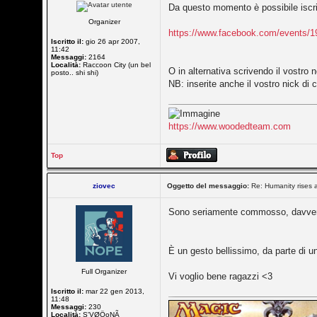
Da questo momento è possibile iscriv
Organizer
https://www.facebook.com/events/19
Iscritto il:
gio 26 apr 2007,
11:42
Messaggi:
2164
Località:
Raccoon City (un bel
O in alternativa scrivendo il vostr
posto.. shi shi)
NB: inserite anche il vostro nick di 
https://www.woodedteam.com
Top
ziovec
Oggetto del messaggio:
Re: Humanity rises 
Sono seriamente commosso, davve
È un gesto bellissimo, da parte di 
Full Organizer
Vi voglio bene ragazzi <3
Iscritto il:
mar 22 gen 2013,
11:48
Messaggi:
230
Località:
S'VØÖoNÃ