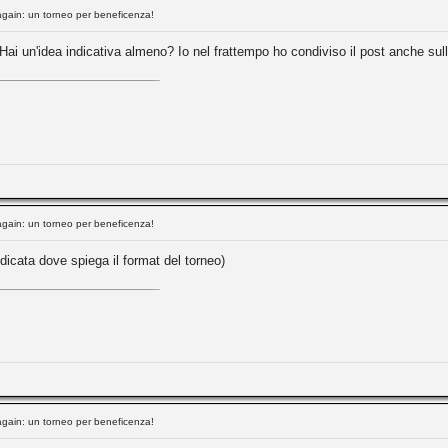
again: un torneo per beneficenza!
? Hai un'idea indicativa almeno? Io nel frattempo ho condiviso il post anche su
again: un torneo per beneficenza!
dicata dove spiega il format del torneo)
again: un torneo per beneficenza!