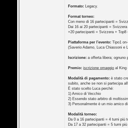
Formato:
Legacy.
Format torneo:
Con meno di 16 partecipanti = Sviz
Dai 16 ai 20 partecipanti = Svizzer
+20 partecipanti = Svizzera + Top8 
Piattaforma per l'evento:
Tipo1 on-l
(Saverio Adamo, Luca Chiassoni e L
Iscrizione:
a offerta libera; ognuno
Premio:
iscrizione omaggio
al King 
Modalità di pagamento:
è stato cr
subito, anche se non si partecipa al
È stato scelto Luca perché:
1) Amico di Vecchio
2) Essendo stato arbitro di moltissimi
3) Personalmente è un mio amico di
Modalità torneo:
Da 0 a 16 partecipanti = 4 turni più 
Da 17 a 32 partecipanti = 5 turni più