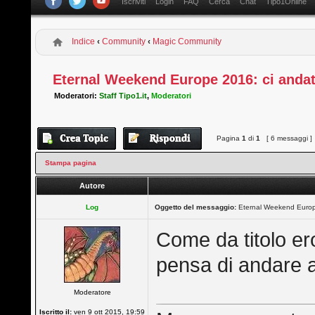
Iscriviti
Login
FAQ
Cerca
Chat
Tipo1Online
Indice
‹
Community
‹
Magic Community
Eternal Weekend Europe 2016: ci anda
Moderatori:
Staff Tipo1.it
,
Moderatori
Pagina
1
di
1
[ 6 messaggi ]
Stampa pagina
Autore
Log
Oggetto del messaggio:
Eternal Weekend Europ
Come da titolo er
pensa di andare 
Moderatore
Iscritto il:
ven 9 ott 2015, 19:59