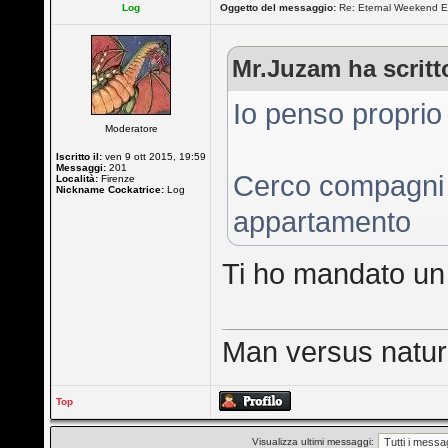
Log
Oggetto del messaggio:
Re: Eternal Weekend E
Mr.Juzam ha scritt
Io penso proprio 
Moderatore
Iscritto il:
ven 9 ott 2015, 19:59
Messaggi:
201
Cerco compagni p
Località:
Firenze
Nickname Cockatrice:
Log
appartamento
Ti ho mandato un
Man versus nature 
Top
Visualizza ultimi messaggi: