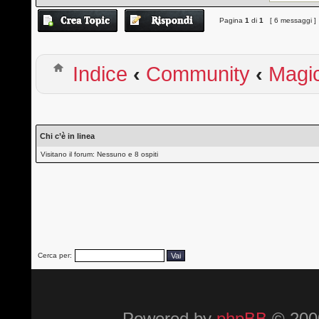
Pagina
1
di
1
[ 6 messaggi ]
Indice
‹
Community
‹
Magi
Chi c’è in linea
Visitano il forum: Nessuno e 8 ospiti
Cerca per:
Powered by
phpBB
© 2000