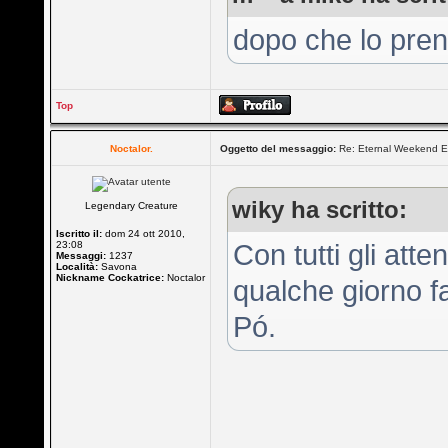
dopo che lo prend
Top
Noctalor.
Oggetto del messaggio:
Re: Eternal Weekend E
wiky ha scritto:
Legendary Creature
Iscritto il:
dom 24 ott 2010,
23:08
Con tutti gli atte
Messaggi:
1237
Località:
Savona
Nickname Cockatrice:
Noctalor
qualche giorno fa
Pó.