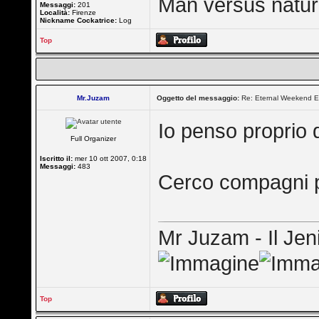
Man versus nature 
Messaggi:
201
Località:
Firenze
Nickname Cockatrice:
Log
Top
Mr.Juzam
Oggetto del messaggio:
Re: Eternal Weekend E
Io penso proprio d
Full Organizer
Iscritto il:
mer 10 ott 2007, 0:18
Messaggi:
483
Cerco compagni p
Mr Juzam - Il Jen
Top