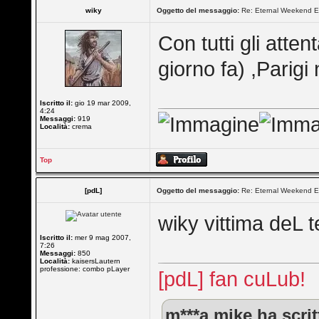
wiky
Oggetto del messaggio:
Re: Eternal Weekend E
Con tutti gli atte
giorno fa) ,Parigi
Iscritto il:
gio 19 mar 2009,
4:24
Messaggi:
919
Località:
crema
Top
[pdL]
Oggetto del messaggio:
Re: Eternal Weekend E
wiky vittima deL 
Iscritto il:
mer 9 mag 2007,
7:26
Messaggi:
850
Località:
kaisersLautern
professione: combo pLayer
[pdL] fan cuLub!
m***a mike ha scrit