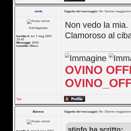
stinfo
Oggetto del messaggio:
Re: Divento maggioren
Non vedo la mia.
Full Organizer
Clamoroso al ciba
Iscritto il:
lun 7 mag 2007,
10:45
Messaggi:
3452
Località:
Milano
OVINO OFF
OVINO_OFF
Top
Biareus
Oggetto del messaggio:
Re: Divento maggioren
stinfo ha scritto:
Iscritto il:
dom 6 mag 2007,