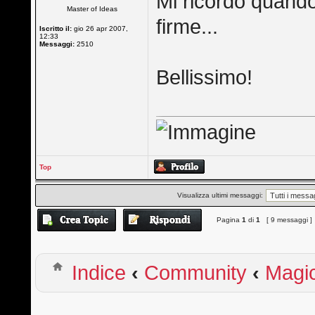
Mi ricordo quando l
Master of Ideas
firme...
Iscritto il:
gio 26 apr 2007,
12:33
Messaggi:
2510
Bellissimo!
Top
Visualizza ultimi messaggi:
Pagina
1
di
1
[ 9 messaggi ]
Indice
‹
Community
‹
Magi