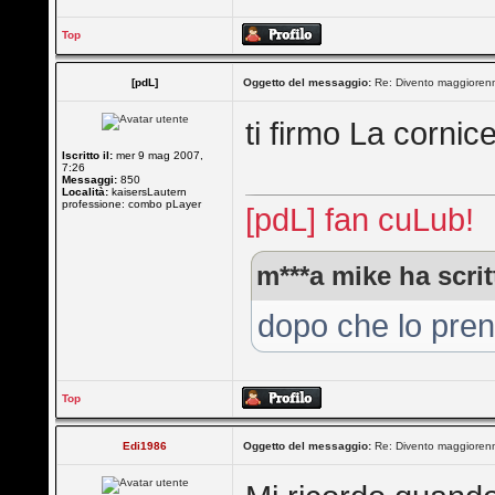
Top
[pdL]
Oggetto del messaggio:
Re: Divento maggioren
ti firmo La cornic
Iscritto il:
mer 9 mag 2007,
7:26
Messaggi:
850
Località:
kaisersLautern
professione: combo pLayer
[pdL] fan cuLub!
m***a mike ha scrit
dopo che lo prend
Top
Edi1986
Oggetto del messaggio:
Re: Divento maggioren