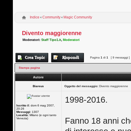
Indice
‹
Community
‹
Magic Community
Divento maggiorenne
Moderatori:
Staff Tipo1.it
,
Moderatori
Pagina
1
di
1
[ 9 messaggi ]
Stampa pagina
Autore
Biareus
Oggetto del messaggio:
Divento maggiorenne
1998-2016.
Iscritto il:
dom 6 mag 2007,
20:26
Messaggi:
1307
Località:
Milano (e ogni tanto
Fanno 18 anni che 
Venezia)