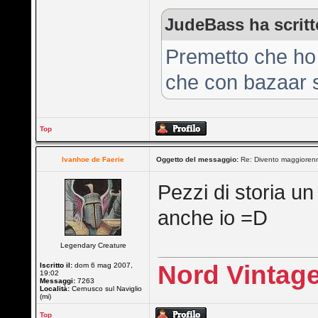
JudeBass ha scritt
Premetto che ho 
che con bazaar 
Top
Ivanhoe de Faerie
Oggetto del messaggio:
Re: Divento maggioren
Pezzi di storia un
anche io =D
Legendary Creature
Nord Vintage
Iscritto il:
dom 6 mag 2007,
19:02
Messaggi:
7263
Località:
Cernusco sul Naviglio
(mi)
Top