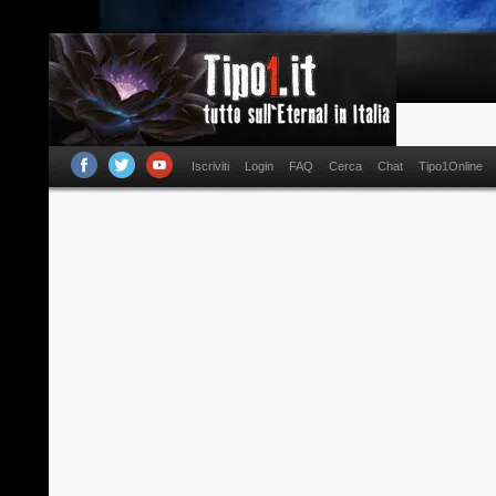
Iscriviti
Login
FAQ
Cerca
Chat
Tipo1Online