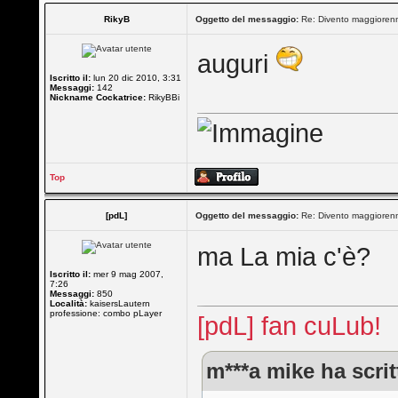
RikyB
Oggetto del messaggio:
Re: Divento maggioren
auguri
Iscritto il:
lun 20 dic 2010, 3:31
Messaggi:
142
Nickname Cockatrice:
RikyBBi
Top
[pdL]
Oggetto del messaggio:
Re: Divento maggioren
ma La mia c'è?
Iscritto il:
mer 9 mag 2007,
7:26
Messaggi:
850
Località:
kaisersLautern
professione: combo pLayer
[pdL] fan cuLub!
m***a mike ha scrit