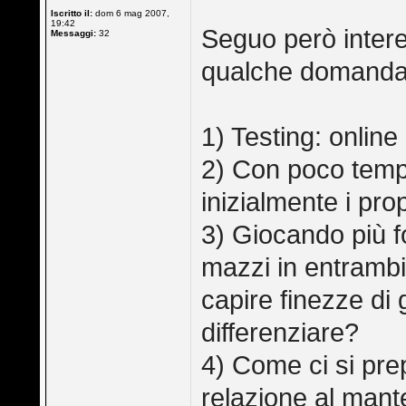
Iscritto il:
dom 6 mag 2007,
19:42
Seguo però inter
Messaggi:
32
qualche domanda
1) Testing: online
2) Con poco temp
inizialmente i prop
3) Giocando più fo
mazzi in entrambi
capire finezze di
differenziare?
4) Come ci si pre
relazione al mante