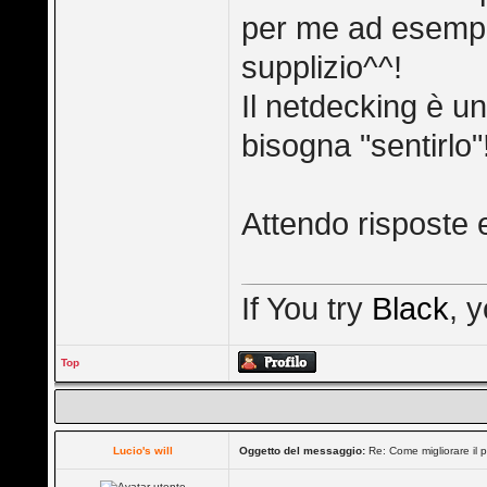
per me ad esemp
supplizio^^!
Il netdecking è u
bisogna "sentirlo"
Attendo risposte 
If You try
Black
, 
Top
Lucio's will
Oggetto del messaggio:
Re: Come migliorare il 