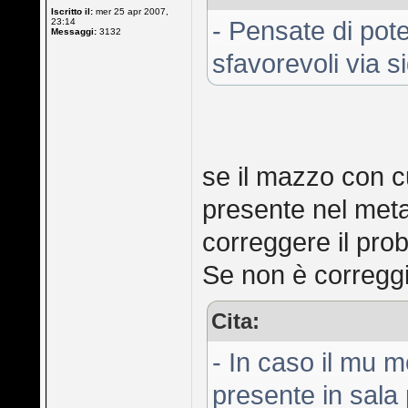
Iscritto il:
mer 25 apr 2007,
23:14
- Pensate di pot
Messaggi:
3132
sfavorevoli via s
se il mazzo con c
presente nel met
correggere il pro
Se non è correggib
Cita:
- In caso il mu m
presente in sala