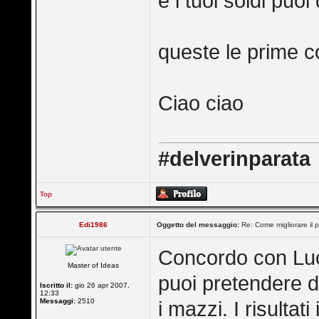
e i tuoi soldi puo
queste le prime 
Ciao ciao
#delverinparata
Top
Edi1986
Oggetto del messaggio:
Re: Come migliorare il 
Concordo con Luci
Master of Ideas
puoi pretendere di 
Iscritto il:
gio 26 apr 2007,
12:33
Messaggi:
2510
i mazzi. I risultat