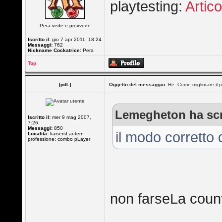
playtesting:
Artic
Pera vede e provvede
Iscritto il:
gio 7 apr 2011, 18:24
Messaggi:
762
Nickname Cockatrice:
Pera
Top
[pdL]
Oggetto del messaggio:
Re: Come migliorare il 
Lemegheton ha scr
Iscritto il:
mer 9 mag 2007,
7:26
Messaggi:
850
il modo corretto 
Località:
kaisersLautern
professione: combo pLayer
non farseLa coun