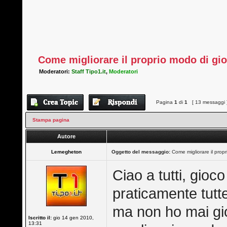
Come migliorare il proprio modo di gi
Moderatori:
Staff Tipo1.it
,
Moderatori
Pagina
1
di
1
[ 13 messaggi 
Stampa pagina
Autore
Lemegheton
Oggetto del messaggio:
Come migliorare il prop
Ciao a tutti, gioc
praticamente tutt
ma non ho mai gi
Iscritto il:
gio 14 gen 2010,
13:31