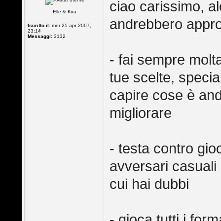
ciao carissimo, a
Elle & Kira
andrebbero approf
Iscritto il:
mer 25 apr 2007,
23:14
Messaggi:
3132
- fai sempre molta
tue scelte, speci
capire cose è and
migliorare
- testa contro gio
avversari casuali 
cui hai dubbi
- gioca tutti i for