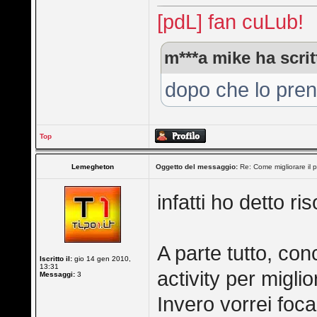
[pdL] fan cuLub!
m***a mike ha scrit
dopo che lo prend
Top
Lemegheton
Oggetto del messaggio:
Re: Come migliorare il 
infatti ho detto ri
A parte tutto, con
Iscritto il:
gio 14 gen 2010,
13:31
activity per miglio
Messaggi:
3
Invero vorrei foca