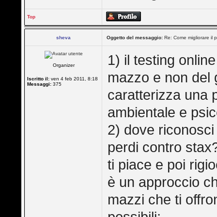
Top
sheva
Oggetto del messaggio:
Re: Come migliorare il 
1) il testing onlin
Organizer
mazzo e non del g
Iscritto il:
ven 4 feb 2011, 8:18
Messaggi:
375
caratterizza una p
ambientale e psic
2) dove riconosci
perdi contro stax
ti piace e poi rig
è un approccio ch
mazzi che ti offr