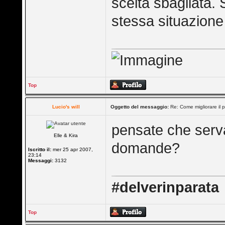
scelta sbagliata.
stessa situazione
Top
Lucio's will
Oggetto del messaggio:
Re: Come migliorare il 
pensate che serv
Elle & Kira
domande?
Iscritto il:
mer 25 apr 2007,
23:14
Messaggi:
3132
#delverinparata
Top