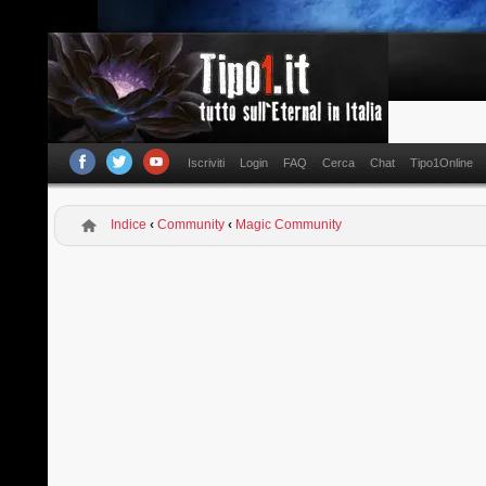
Iscriviti
Login
FAQ
Cerca
Chat
Tipo1Online
Indice
‹
Community
‹
Magic Community