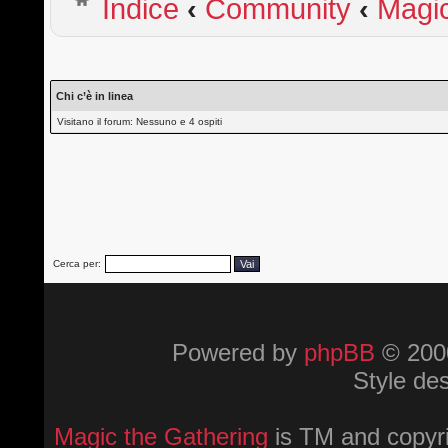
Indice
‹
Community
‹
Magi
Chi c’è in linea
Visitano il forum: Nessuno e 4 ospiti
Cerca per:
Powered by
phpBB
© 2000
Style de
Magic the Gathering
is TM and copyri