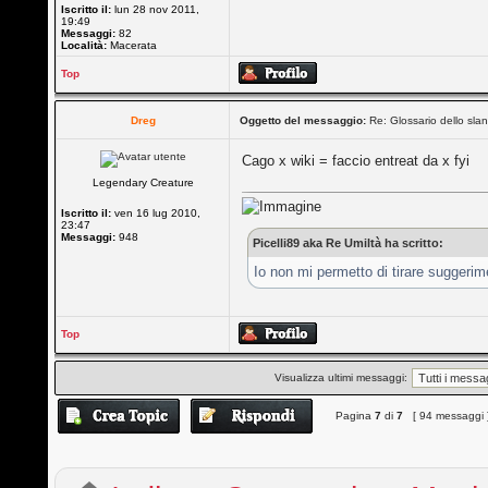
Iscritto il:
lun 28 nov 2011,
19:49
Messaggi:
82
Località:
Macerata
Top
Dreg
Oggetto del messaggio:
Re: Glossario dello slan
Cago x wiki = faccio entreat da x fyi
Legendary Creature
Iscritto il:
ven 16 lug 2010,
23:47
Messaggi:
948
Picelli89 aka Re Umiltà ha scritto:
Io non mi permetto di tirare suggeri
Top
Visualizza ultimi messaggi:
Pagina
7
di
7
[ 94 messaggi 