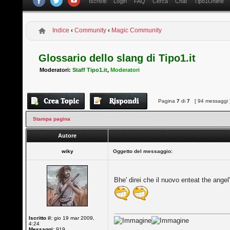
Iscriviti
Login
FAQ
Cerca
Chat
Tipo1Online
Indice
‹
Community
‹
Magic Community
Glossario dello slang di Tipo1.it
Moderatori:
Staff Tipo1.it
,
Moderatori
Pagina
7
di
7
[ 94 messaggi 
Stampa pagina
Autore
wiky
Oggetto del messaggio:
Bhe' direi che il nuovo enteat the ange
Iscritto il:
gio 19 mar 2009,
4:24
Messaggi:
919