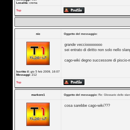
Località:
crema
Top
nic
Oggetto del messaggio:
grande veccioooooooo
sei entrato di diritto non solo nello sl
cago-wiki degno successore di piscio-
Iscritto il:
gio 5 feb 2009, 16:07
Messaggi:
212
Top
markore1
Oggetto del messaggio:
Re: Glossario dello slan
cosa sarebbe cago-wiki???