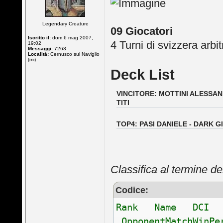
Legendary Creature
09 Giocatori
Iscritto il:
dom 6 mag 2007,
4 Turni di svizzera arbit
19:02
Messaggi:
7263
Località:
Cernusco sul Naviglio
(mi)
Deck List
VINCITORE: MOTTINI ALESSAN
TITI
TOP4: PASI DANIELE - DARK G
Classifica al termine de
Codice:
Rank Name DCI Ma
OpponentMatchWinP