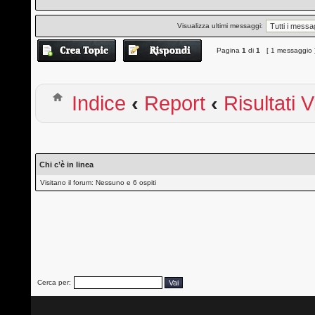
Visualizza ultimi messaggi:
Pagina
1
di
1
[ 1 messaggio 
Indice
‹
Report
‹
Risultati 
Chi c’è in linea
Visitano il forum: Nessuno e 6 ospiti
Cerca per: