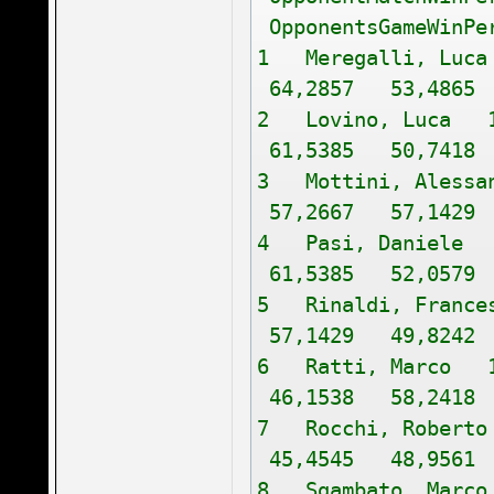
OpponentsGameWinPe
1 Meregalli, Lu
64,2857 53,4865
2 Lovino, Luca 
61,5385 50,7418
3 Mottini, Aless
57,2667 57,1429 
4 Pasi, Daniele
61,5385 52,0579
5 Rinaldi, Fran
57,1429 49,8242
6 Ratti, Marco 
46,1538 58,2418
7 Rocchi, Rober
45,4545 48,9561
8 Sgambato, Mar