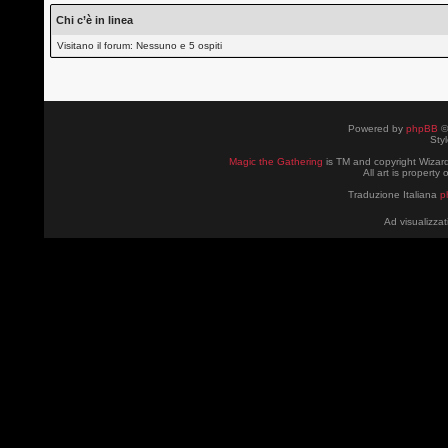
Chi c’è in linea
Visitano il forum: Nessuno e 5 ospiti
Powered by
phpBB
©
Sty
Magic the Gathering
is TM and copyright Wizard
All art is property
Traduzione Italiana
p
Ad visualizzat