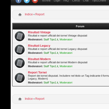
Iscriviti
Login
FAQ
Cerca
Chat
Tipo1Online
Indice
‹
Report
Forum
Risultati Vintage
Risultati e report ufficiali dei tornei Vintage disputati
Moderatori:
Staff Tipo1.it
,
Moderatori
Risultati Legacy
Risultati e report ufficiali dei tornei Legacy disputati
Moderatori:
Staff Tipo1.it
,
Moderatori
Risultati Modern
Risultati e report ufficiali dei tornei Modern disputati
Moderatori:
Staff Tipo1.it
,
Moderatori
Report Tornei
Report dei tornei disputati. Includere nel titolo un Tag indicante il forma
Legacy, Modern)
Moderatori:
Staff Tipo1.it
,
Moderatori
Indice
‹
Report