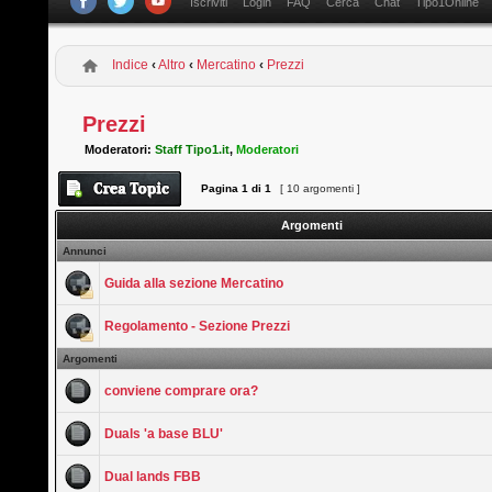
Iscriviti
Login
FAQ
Cerca
Chat
Tipo1Online
Indice
‹
Altro
‹
Mercatino
‹
Prezzi
Prezzi
Moderatori:
Staff Tipo1.it
,
Moderatori
Pagina
1
di
1
[ 10 argomenti ]
Argomenti
Annunci
Guida alla sezione Mercatino
Regolamento - Sezione Prezzi
Argomenti
conviene comprare ora?
Duals 'a base BLU'
Dual lands FBB