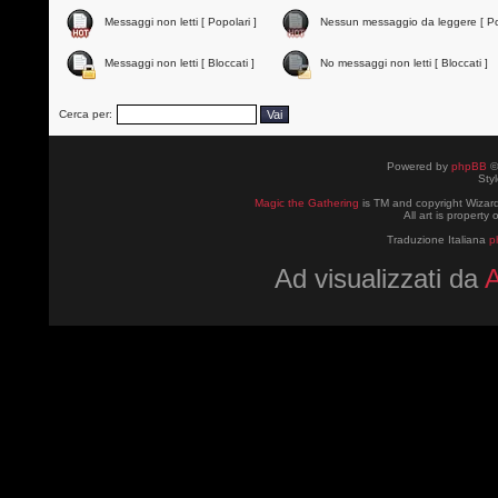
Messaggi non letti [ Popolari ]
Nessun messaggio da leggere [ Po
Messaggi non letti [ Bloccati ]
No messaggi non letti [ Bloccati ]
Cerca per:
Powered by
phpBB
©
Sty
Magic the Gathering
is TM and copyright Wizard
All art is property
Traduzione Italiana
p
Ad visualizzati da