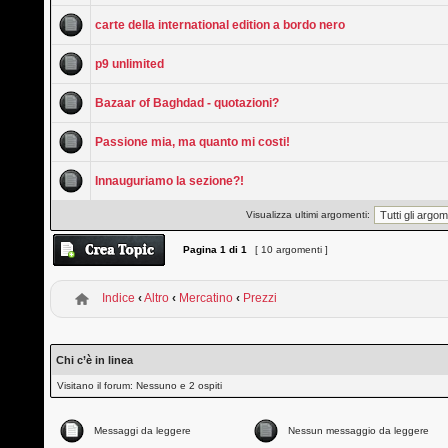
carte della international edition a bordo nero
p9 unlimited
Bazaar of Baghdad - quotazioni?
Passione mia, ma quanto mi costi!
Innauguriamo la sezione?!
Visualizza ultimi argomenti:
Pagina
1
di
1
[ 10 argomenti ]
Indice
‹
Altro
‹
Mercatino
‹
Prezzi
Chi c’è in linea
Visitano il forum: Nessuno e 2 ospiti
Messaggi da leggere
Nessun messaggio da leggere