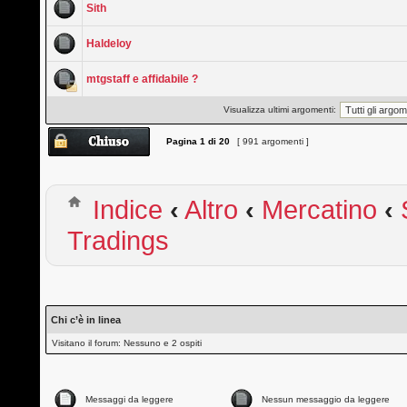
Sith
Haldeloy
mtgstaff e affidabile ?
Visualizza ultimi argomenti:
Pagina
1
di
20
[ 991 argomenti ]
Indice
‹
Altro
‹
Mercatino
‹
Tradings
Chi c’è in linea
Visitano il forum: Nessuno e 2 ospiti
Messaggi da leggere
Nessun messaggio da leggere