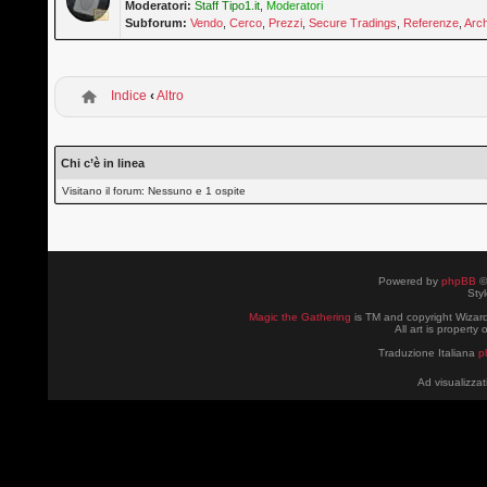
Moderatori:
Staff Tipo1.it
,
Moderatori
Subforum:
Vendo
,
Cerco
,
Prezzi
,
Secure Tradings
,
Referenze
,
Arch
Indice
‹
Altro
Chi c’è in linea
Visitano il forum: Nessuno e 1 ospite
Powered by
phpBB
©
Sty
Magic the Gathering
is TM and copyright Wizard
All art is property
Traduzione Italiana
p
Ad visualizzat