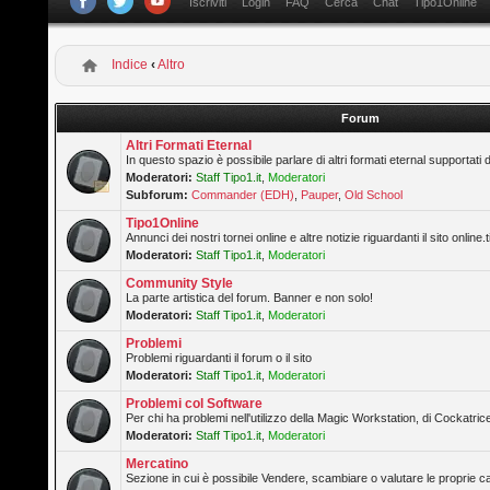
Iscriviti
Login
FAQ
Cerca
Chat
Tipo1Online
Indice
‹
Altro
Forum
Altri Formati Eternal
In questo spazio è possibile parlare di altri formati eternal supportati 
Moderatori:
Staff Tipo1.it
,
Moderatori
Subforum:
Commander (EDH)
,
Pauper
,
Old School
Tipo1Online
Annunci dei nostri tornei online e altre notizie riguardanti il sito online.t
Moderatori:
Staff Tipo1.it
,
Moderatori
Community Style
La parte artistica del forum. Banner e non solo!
Moderatori:
Staff Tipo1.it
,
Moderatori
Problemi
Problemi riguardanti il forum o il sito
Moderatori:
Staff Tipo1.it
,
Moderatori
Problemi col Software
Per chi ha problemi nell'utilizzo della Magic Workstation, di Cockatrice
Moderatori:
Staff Tipo1.it
,
Moderatori
Mercatino
Sezione in cui è possibile Vendere, scambiare o valutare le proprie ca