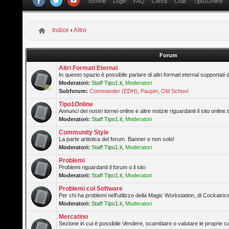
Iscriviti
Login
FAQ
Cerca
Chat
Tipo1Online
Indice
‹
Altro
Forum
Altri Formati Eternal
In questo spazio è possibile parlare di altri formati eternal supportati 
Moderatori:
Staff Tipo1.it
,
Moderatori
Subforum:
Commander (EDH)
,
Pauper
,
Old School
Tipo1Online
Annunci dei nostri tornei online e altre notizie riguardanti il sito online.t
Moderatori:
Staff Tipo1.it
,
Moderatori
Community Style
La parte artistica del forum. Banner e non solo!
Moderatori:
Staff Tipo1.it
,
Moderatori
Problemi
Problemi riguardanti il forum o il sito
Moderatori:
Staff Tipo1.it
,
Moderatori
Problemi col Software
Per chi ha problemi nell'utilizzo della Magic Workstation, di Cockatrice
Moderatori:
Staff Tipo1.it
,
Moderatori
Mercatino
Sezione in cui è possibile Vendere, scambiare o valutare le proprie ca