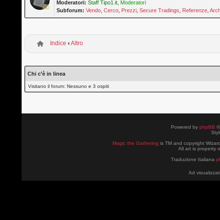
Moderatori:
Staff Tipo1.it
,
Moderatori
Subforum:
Vendo
,
Cerco
,
Prezzi
,
Secure Tradings
,
Referenze
,
Arch
Indice
‹
Altro
Chi c’è in linea
Visitano il forum: Nessuno e 3 ospiti
Powered by
phpBB
©
Sty
Magic the Gathering
is TM and copyright Wizard
All art is property
Traduzione Italiana
p
Ad visualizzat