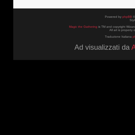
Powered by
phpBB
©
Sty
Magic the Gathering
is TM and copyright Wizard
All art is property
Traduzione Italiana
p
Ad visualizzati da