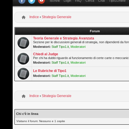
Iscriviti
Login
FAQ
Cerca
Chat
Tipo1Online
Indice
‹
Strategia Generale
Forum
Teoria Generale e Strategia Avanzata
Sezione per le discussioni generali di strategia, non dipendenti da form
Moderatori:
Staff Tipo1.it
,
Moderatori
Chiedi al Judge
Per chi ha dubbi riguardo al funzionamento di certe carte o meccanic
Moderatori:
Staff Tipo1.it
,
Moderatori
Le Rubriche di Tipo1
Moderatori:
Staff Tipo1.it
,
Moderatori
Indice
‹
Strategia Generale
Chi c’è in linea
Visitano il forum: Nessuno e 1 ospite