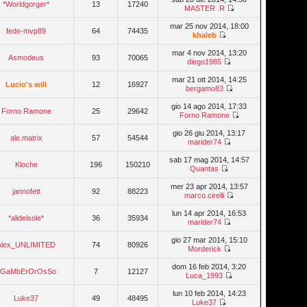
*Worldgorger*
13
17240
MASTER .R
mar 25 nov 2014, 18:00
fede-mvp89
64
74435
khaleb
mar 4 nov 2014, 13:20
Asmodeus
93
70065
diego1985
mar 21 ott 2014, 14:25
Lucio's will
12
16927
bergamo83
gio 14 ago 2014, 17:33
Forno Ramone
25
29642
Forno Ramone
gio 26 giu 2014, 13:17
ale.matrix
57
54544
marider74
sab 17 mag 2014, 14:57
Kloche
196
150210
Quantas
mer 23 apr 2014, 13:57
jannofett
92
88223
marco.cirelli
lun 14 apr 2014, 16:53
*alidelsole*
36
35934
marider74
gio 27 mar 2014, 15:10
Alex_UNLIMITED
74
80926
Morderick
dom 16 feb 2014, 3:20
IlGaMbErOrOsSo
7
12127
Luca_1993
lun 10 feb 2014, 14:23
Luke37
49
48495
Luke37