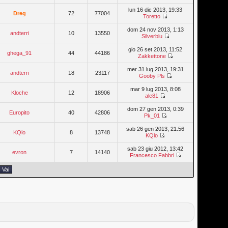
lun 16 dic 2013, 19:33
Dreg
72
77004
Toretto
dom 24 nov 2013, 1:13
andterri
10
13550
Silverblu
gio 26 set 2013, 11:52
ghega_91
44
44186
Zakkettone
mer 31 lug 2013, 19:31
andterri
18
23117
Gooby Pls
mar 9 lug 2013, 8:08
Kloche
12
18906
ale81
dom 27 gen 2013, 0:39
Europito
40
42806
Pk_01
sab 26 gen 2013, 21:56
KQlo
8
13748
KQlo
sab 23 giu 2012, 13:42
evron
7
14140
Francesco Fabbri