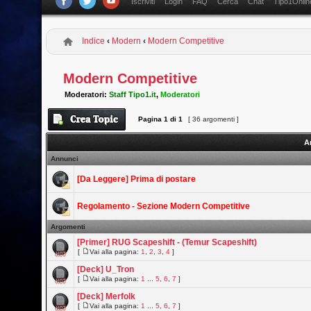
Iscriviti
Login
FAQ
Cerca
Chat
Tipo1Onlin
Indice
‹
Modern
‹
Modern Competitive
Modern Competitive
Moderatori:
Staff Tipo1.it
,
Moderatori
Pagina
1
di
1
[ 36 argomenti ]
A
Annunci
[Da Leggere] Prima di postare
Regolamento - Sezione Modern Competitive
Argomenti
[Primer] RUG Scapeshift - (Temur Scapeshift)
[
Vai alla pagina:
1
,
2
,
3
,
4
]
[Deck] U_Tron
[
Vai alla pagina:
1
...
5
,
6
,
7
]
[Deck] Merfolk
[
Vai alla pagina:
1
...
5
,
6
,
7
]