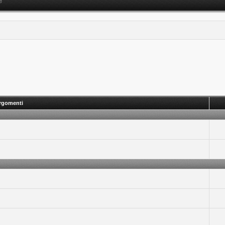
e
rgomenti