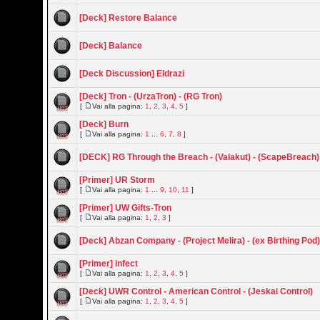
[Deck] Restore Balance
[Deck] Balance
[Deck Discussion] Eldrazi
[Deck] Tron - (UrzaTron) - (RG Tron)
[
Vai alla pagina:
1
,
2
,
3
,
4
,
5
]
[Deck] Burn
[
Vai alla pagina:
1
...
6
,
7
,
8
]
[DECK] RG Through the Breach - (Valakut) - (ScapeBreach)
[Primer] UR Storm
[
Vai alla pagina:
1
...
9
,
10
,
11
]
[Primer] UW Gifts-Tron
[
Vai alla pagina:
1
,
2
,
3
]
[Deck] Abzan Company - (Project Melira) - (ex Birthing Pod
[Primer] infect
[
Vai alla pagina:
1
,
2
,
3
,
4
,
5
]
[Deck] UWR Control - American Control - (Jeskai Control)
[
Vai alla pagina:
1
,
2
,
3
,
4
,
5
]