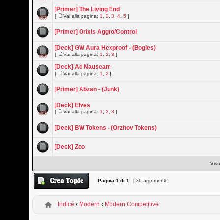
[Primer] The Living End
[
Vai alla pagina:
1
,
2
,
3
,
4
,
5
]
[Primer] Grixis Aggro/Control
[Deck] GW Aura Hexproof - (Bogles)
[
Vai alla pagina:
1
,
2
,
3
]
[Deck] Ad Nauseam
[
Vai alla pagina:
1
,
2
]
[Primer] Abzan - (Junk)
[Deck] Elves
[
Vai alla pagina:
1
,
2
,
3
]
[Deck] BW Tokens - (Orzhov Tokens)
[Deck] Zoo
Visu
Pagina
1
di
1
[ 36 argomenti ]
Indice
‹
Modern
‹
Modern Competitive