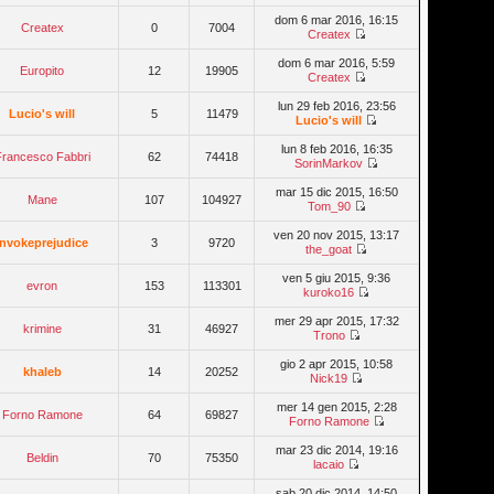
dom 6 mar 2016, 16:15
Createx
0
7004
Createx
dom 6 mar 2016, 5:59
Europito
12
19905
Createx
lun 29 feb 2016, 23:56
Lucio's will
5
11479
Lucio's will
lun 8 feb 2016, 16:35
Francesco Fabbri
62
74418
SorinMarkov
mar 15 dic 2015, 16:50
Mane
107
104927
Tom_90
ven 20 nov 2015, 13:17
invokeprejudice
3
9720
the_goat
ven 5 giu 2015, 9:36
evron
153
113301
kuroko16
mer 29 apr 2015, 17:32
krimine
31
46927
Trono
gio 2 apr 2015, 10:58
khaleb
14
20252
Nick19
mer 14 gen 2015, 2:28
Forno Ramone
64
69827
Forno Ramone
mar 23 dic 2014, 19:16
Beldin
70
75350
lacaio
sab 20 dic 2014, 14:50