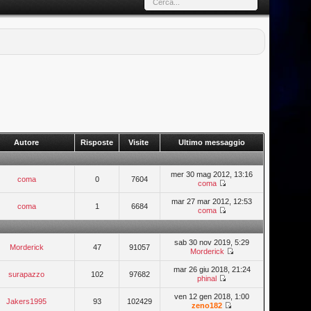
Autore
Risposte
Visite
Ultimo messaggio
mer 30 mag 2012, 13:16
coma
0
7604
coma
mar 27 mar 2012, 12:53
coma
1
6684
coma
sab 30 nov 2019, 5:29
Morderick
47
91057
Morderick
mar 26 giu 2018, 21:24
surapazzo
102
97682
phinal
ven 12 gen 2018, 1:00
Jakers1995
93
102429
zeno182