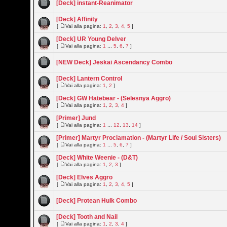
[Deck] instant-Reanimator
[Deck] Affinity
[
Vai alla pagina:
1
,
2
,
3
,
4
,
5
]
[Deck] UR Young Delver
[
Vai alla pagina:
1
...
5
,
6
,
7
]
[NEW Deck] Jeskai Ascendancy Combo
[Deck] Lantern Control
[
Vai alla pagina:
1
,
2
]
[Deck] GW Hatebear - (Selesnya Aggro)
[
Vai alla pagina:
1
,
2
,
3
,
4
]
[Primer] Jund
[
Vai alla pagina:
1
...
12
,
13
,
14
]
[Primer] Martyr Proclamation - (Martyr Life / Soul Sisters)
[
Vai alla pagina:
1
...
5
,
6
,
7
]
[Deck] White Weenie - (D&T)
[
Vai alla pagina:
1
,
2
,
3
]
[Deck] Elves Aggro
[
Vai alla pagina:
1
,
2
,
3
,
4
,
5
]
[Deck] Protean Hulk Combo
[Deck] Tooth and Nail
[
Vai alla pagina:
1
,
2
,
3
,
4
]