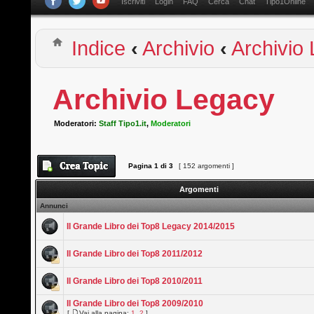
Iscriviti
Login
FAQ
Cerca
Chat
Tipo1Online
Indice
‹
Archivio
‹
Archivio
Archivio Legacy
Moderatori:
Staff Tipo1.it
,
Moderatori
Pagina
1
di
3
[ 152 argomenti ]
Argomenti
Annunci
Il Grande Libro dei Top8 Legacy 2014/2015
Il Grande Libro dei Top8 2011/2012
Il Grande Libro dei Top8 2010/2011
Il Grande Libro dei Top8 2009/2010
[
Vai alla pagina:
1
,
2
]