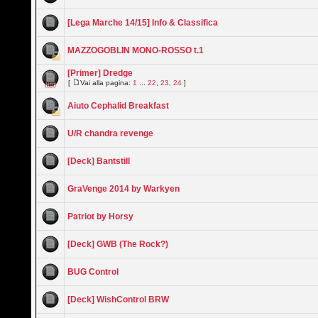
[Lega Marche 14/15] Info & Classifica
MAZZOGOBLIN MONO-ROSSO t.1
[Primer] Dredge
[
Vai alla pagina:
1
...
22
,
23
,
24
]
Aiuto Cephalid Breakfast
U/R chandra revenge
[Deck] Bantstill
GraVenge 2014 by Warkyen
Patriot by Horsy
[Deck] GWB (The Rock?)
BUG Control
[Deck] WishControl BRW