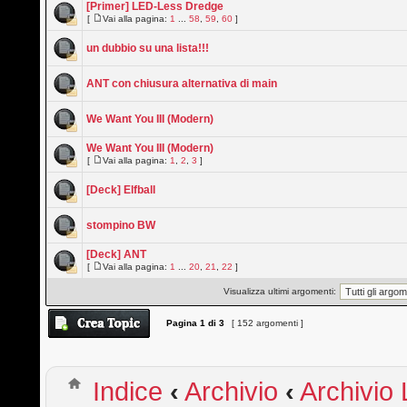
[Primer] LED-Less Dredge
[
Vai alla pagina:
1
...
58
,
59
,
60
]
un dubbio su una lista!!!
ANT con chiusura alternativa di main
We Want You III (Modern)
We Want You III (Modern)
[
Vai alla pagina:
1
,
2
,
3
]
[Deck] Elfball
stompino BW
[Deck] ANT
[
Vai alla pagina:
1
...
20
,
21
,
22
]
Visualizza ultimi argomenti:
Pagina
1
di
3
[ 152 argomenti ]
Indice
‹
Archivio
‹
Archivio