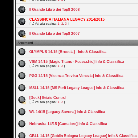
Il Grande Libro dei Top8 2008
CLASSIFICA ITALIANA LEGACY 2014/2015
[
Vai alla pagina:
1
,
2
,
3
]
Il Grande Libro dei Top8 2007
Argomenti
OLYMPUS 14/15 [Brescia] - Info & Classifica
VSM 14/15 [Magic Titans - Fucecchio] Info & Classifica
[
Vai alla pagina:
1
,
2
]
PGG 14/15 [Vicenza-Treviso-Venezia] Info & Classifica
MSLL 14/15 [MS Forlì Legacy League] Info & Classifica
[Deck] Grixis Control
[
Vai alla pagina:
1
,
2
]
WL 14/15 [Legacy Savona] Info & Classifica
Nebraska 14/15 [Camaiore] Info & Classifica
GBLL 14/15 [Goblin Bologna Legacy League] Info & Classifica