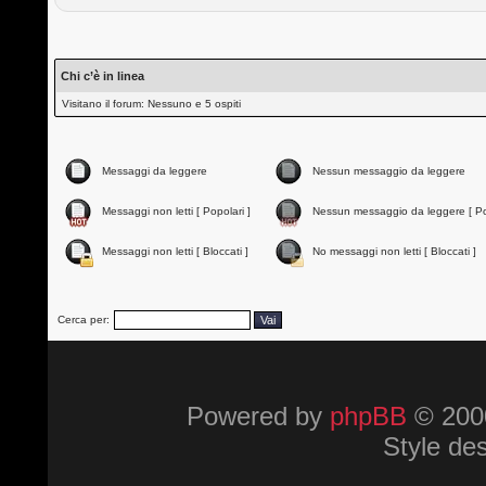
Chi c’è in linea
Visitano il forum: Nessuno e 5 ospiti
Messaggi da leggere
Nessun messaggio da leggere
Messaggi non letti [ Popolari ]
Nessun messaggio da leggere [ Po
Messaggi non letti [ Bloccati ]
No messaggi non letti [ Bloccati ]
Cerca per:
Powered by
phpBB
© 2000
Style de