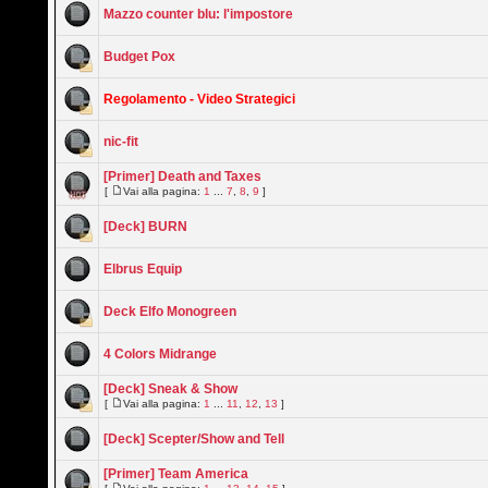
Mazzo counter blu: l'impostore
Budget Pox
Regolamento - Video Strategici
nic-fit
[Primer] Death and Taxes
[
Vai alla pagina:
1
...
7
,
8
,
9
]
[Deck] BURN
Elbrus Equip
Deck Elfo Monogreen
4 Colors Midrange
[Deck] Sneak & Show
[
Vai alla pagina:
1
...
11
,
12
,
13
]
[Deck] Scepter/Show and Tell
[Primer] Team America