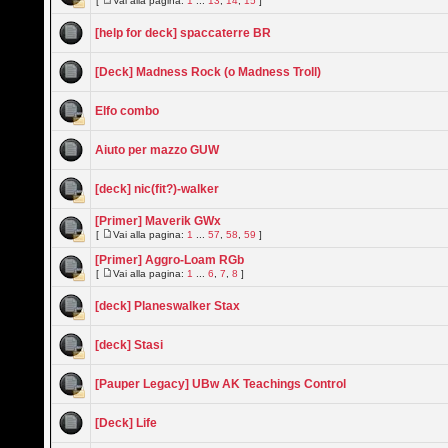
[
Vai alla pagina:
1
...
13
,
14
,
15
]
[help for deck] spaccaterre BR
[Deck] Madness Rock (o Madness Troll)
Elfo combo
Aiuto per mazzo GUW
[deck] nic(fit?)-walker
[Primer] Maverik GWx
[
Vai alla pagina:
1
...
57
,
58
,
59
]
[Primer] Aggro-Loam RGb
[
Vai alla pagina:
1
...
6
,
7
,
8
]
[deck] Planeswalker Stax
[deck] Stasi
[Pauper Legacy] UBw AK Teachings Control
[Deck] Life