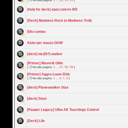
[
Vai alla pagina:
1
...
13
,
14
,
15
]
[help for deck] spaccaterre BR
[Deck] Madness Rock (o Madness Troll)
Elfo combo
Aiuto per mazzo GUW
[deck] nic(fit?)-walker
[Primer] Maverik GWx
[
Vai alla pagina:
1
...
57
,
58
,
59
]
[Primer] Aggro-Loam RGb
[
Vai alla pagina:
1
...
6
,
7
,
8
]
[deck] Planeswalker Stax
[deck] Stasi
[Pauper Legacy] UBw AK Teachings Control
[Deck] Life