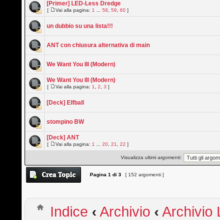
[Primer] LED-Less Dredge
[
Vai alla pagina:
1
...
58
,
59
,
60
]
un dubbio su una lista!!!
ANT con chiusura alternativa di main
We Want You III (Modern)
We Want You III (Modern)
[
Vai alla pagina:
1
,
2
,
3
]
[Deck] Elfball
stompino BW
[Deck] ANT
[
Vai alla pagina:
1
...
20
,
21
,
22
]
Visualizza ultimi argomenti:
Pagina
1
di
3
[ 152 argomenti ]
Indice
‹
Archivio
‹
Archivio