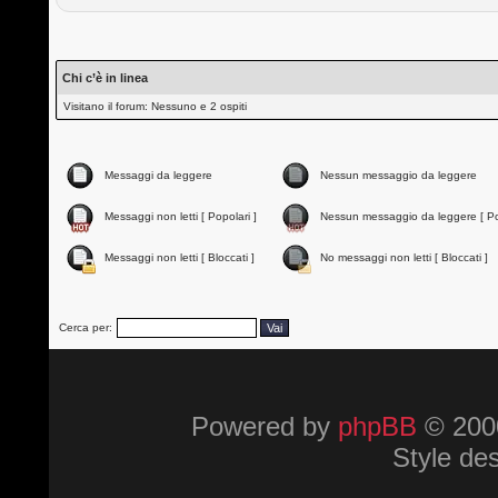
Chi c’è in linea
Visitano il forum: Nessuno e 2 ospiti
Messaggi da leggere
Nessun messaggio da leggere
Messaggi non letti [ Popolari ]
Nessun messaggio da leggere [ Po
Messaggi non letti [ Bloccati ]
No messaggi non letti [ Bloccati ]
Cerca per:
Powered by
phpBB
© 2000
Style de