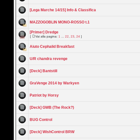
[Lega Marche 14/15] Info & Classifica
MAZZOGOBLIN MONO-ROSSO t.1
[Primer] Dredge
[
Vai alla pagina:
1
...
22
,
23
,
24
]
Aiuto Cephalid Breakfast
U/R chandra revenge
[Deck] Bantstill
GraVenge 2014 by Warkyen
Patriot by Horsy
[Deck] GWB (The Rock?)
BUG Control
[Deck] WishControl BRW