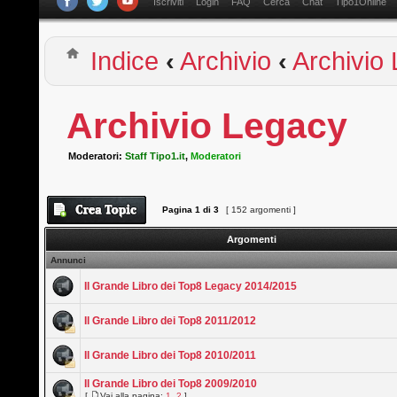
Iscriviti
Login
FAQ
Cerca
Chat
Tipo1Online
Indice
‹
Archivio
‹
Archivio
Archivio Legacy
Moderatori:
Staff Tipo1.it
,
Moderatori
Pagina
1
di
3
[ 152 argomenti ]
Argomenti
Annunci
Il Grande Libro dei Top8 Legacy 2014/2015
Il Grande Libro dei Top8 2011/2012
Il Grande Libro dei Top8 2010/2011
Il Grande Libro dei Top8 2009/2010
[
Vai alla pagina:
1
,
2
]