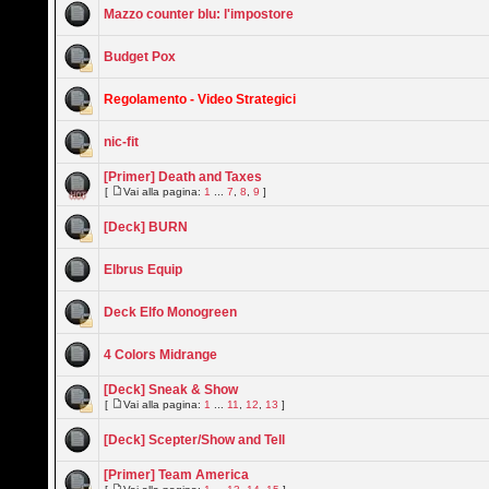
Mazzo counter blu: l'impostore
Budget Pox
Regolamento - Video Strategici
nic-fit
[Primer] Death and Taxes
[
Vai alla pagina:
1
...
7
,
8
,
9
]
[Deck] BURN
Elbrus Equip
Deck Elfo Monogreen
4 Colors Midrange
[Deck] Sneak & Show
[
Vai alla pagina:
1
...
11
,
12
,
13
]
[Deck] Scepter/Show and Tell
[Primer] Team America