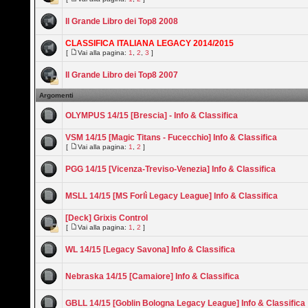
Il Grande Libro dei Top8 2008
CLASSIFICA ITALIANA LEGACY 2014/2015
[
Vai alla pagina:
1
,
2
,
3
]
Il Grande Libro dei Top8 2007
Argomenti
OLYMPUS 14/15 [Brescia] - Info & Classifica
VSM 14/15 [Magic Titans - Fucecchio] Info & Classifica
[
Vai alla pagina:
1
,
2
]
PGG 14/15 [Vicenza-Treviso-Venezia] Info & Classifica
MSLL 14/15 [MS Forlì Legacy League] Info & Classifica
[Deck] Grixis Control
[
Vai alla pagina:
1
,
2
]
WL 14/15 [Legacy Savona] Info & Classifica
Nebraska 14/15 [Camaiore] Info & Classifica
GBLL 14/15 [Goblin Bologna Legacy League] Info & Classifica