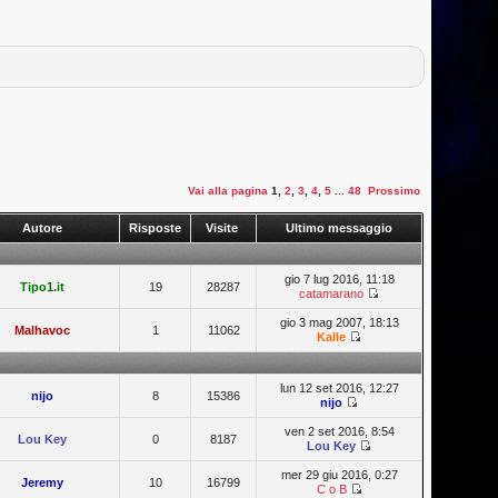
Vai alla pagina
1
,
2
,
3
,
4
,
5
...
48
Prossimo
Autore
Risposte
Visite
Ultimo messaggio
gio 7 lug 2016, 11:18
Tipo1.it
19
28287
catamarano
gio 3 mag 2007, 18:13
Malhavoc
1
11062
Kalle
lun 12 set 2016, 12:27
nijo
8
15386
nijo
ven 2 set 2016, 8:54
Lou Key
0
8187
Lou Key
mer 29 giu 2016, 0:27
Jeremy
10
16799
C o B