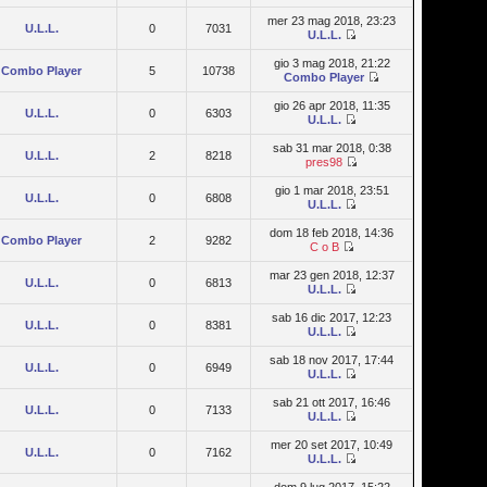
mer 23 mag 2018, 23:23
U.L.L.
0
7031
U.L.L.
gio 3 mag 2018, 21:22
Combo Player
5
10738
Combo Player
gio 26 apr 2018, 11:35
U.L.L.
0
6303
U.L.L.
sab 31 mar 2018, 0:38
U.L.L.
2
8218
pres98
gio 1 mar 2018, 23:51
U.L.L.
0
6808
U.L.L.
dom 18 feb 2018, 14:36
Combo Player
2
9282
C o B
mar 23 gen 2018, 12:37
U.L.L.
0
6813
U.L.L.
sab 16 dic 2017, 12:23
U.L.L.
0
8381
U.L.L.
sab 18 nov 2017, 17:44
U.L.L.
0
6949
U.L.L.
sab 21 ott 2017, 16:46
U.L.L.
0
7133
U.L.L.
mer 20 set 2017, 10:49
U.L.L.
0
7162
U.L.L.