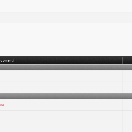
rgomenti
ica