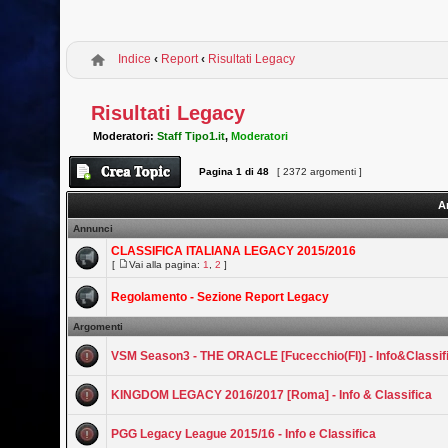
Indice
‹
Report
‹
Risultati Legacy
Risultati Legacy
Moderatori:
Staff Tipo1.it
,
Moderatori
Pagina
1
di
48
[ 2372 argomenti ]
A
Annunci
CLASSIFICA ITALIANA LEGACY 2015/2016
[
Vai alla pagina:
1
,
2
]
Regolamento - Sezione Report Legacy
Argomenti
VSM Season3 - THE ORACLE [Fucecchio(FI)] - Info&Classif
KINGDOM LEGACY 2016/2017 [Roma] - Info & Classifica
PGG Legacy League 2015/16 - Info e Classifica