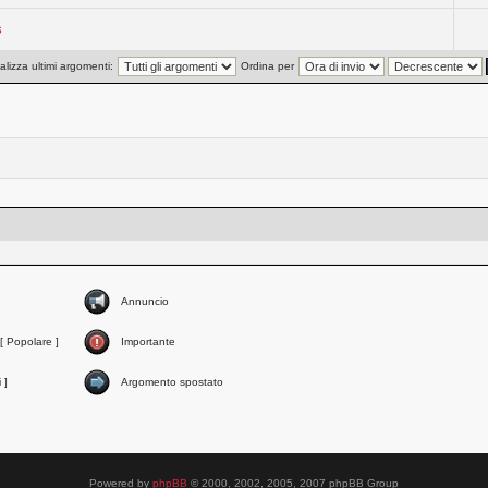
s
alizza ultimi argomenti:
Ordina per
Annuncio
[ Popolare ]
Importante
 ]
Argomento spostato
Powered by
phpBB
© 2000, 2002, 2005, 2007 phpBB Group