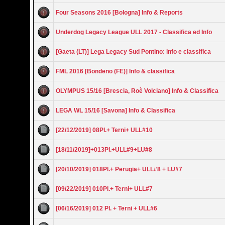
Four Seasons 2016 [Bologna] Info & Reports
Underdog Legacy League ULL 2017 - Classifica ed Info
[Gaeta (LT)] Lega Legacy Sud Pontino: info e classifica
FML 2016 [Bondeno (FE)] Info & classifica
OLYMPUS 15/16 [Brescia, Roè Volciano] Info & Classifica
LEGA WL 15/16 [Savona] Info & Classifica
[22/12/2019] 08Pl.+ Terni+ ULL#10
[18/11/2019]+013Pl.+ULL#9+LU#8
[20/10/2019] 018Pl.+ Perugia+ ULL#8 + LU#7
[09/22/2019] 010Pl.+ Terni+ ULL#7
[06/16/2019] 012 Pl. + Terni + ULL#6