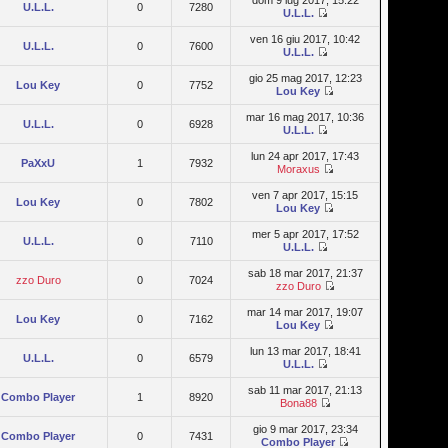
dom 9 lug 2017, 15:22
U.L.L.
0
7280
U.L.L.
ven 16 giu 2017, 10:42
U.L.L.
0
7600
U.L.L.
gio 25 mag 2017, 12:23
Lou Key
0
7752
Lou Key
mar 16 mag 2017, 10:36
U.L.L.
0
6928
U.L.L.
lun 24 apr 2017, 17:43
PaXxU
1
7932
Moraxus
ven 7 apr 2017, 15:15
Lou Key
0
7802
Lou Key
mer 5 apr 2017, 17:52
U.L.L.
0
7110
U.L.L.
sab 18 mar 2017, 21:37
zzo Duro
0
7024
zzo Duro
mar 14 mar 2017, 19:07
Lou Key
0
7162
Lou Key
lun 13 mar 2017, 18:41
U.L.L.
0
6579
U.L.L.
sab 11 mar 2017, 21:13
Combo Player
1
8920
Bona88
gio 9 mar 2017, 23:34
Combo Player
0
7431
Combo Player