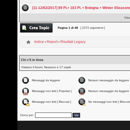
[11-12/02/2017] 89 Pl.+ 183 Pl. + Bologna + Winter 4Season
Visu
Pagina
1
di
48
[ 2372 argomenti ]
Indice
‹
Report
‹
Risultati Legacy
Chi c’è in linea
Visitano il forum: Nessuno e 17 ospiti
Messaggi da leggere
Nessun messaggio da leggere
Messaggi non letti [ Popolari ]
Nessun messaggio da leggere 
Messaggi non letti [ Bloccati ]
No messaggi non letti [ Bloccati
Cerca per: