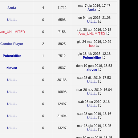
mar 7 giu 2016, 17:47
Anda
4
11712
Anda
lun 9 mag 2016, 21:08
U.L.L.
0
6596
U.L.L.
sab 30 apr 2016, 10:18
Alex_UNLIMITED
0
7156
Alex_UNLIMITED
gio 24 mar 2016, 10:29
Combo Player
2
8925
bob
gio 18 feb 2016, 12:18
Polentkiller
1
7512
Polentkiller
dom 10 gen 2016, 18:53
ziovec
0
8537
ziovec
sab 28 dic 2019, 17:53
U.L.L.
0
30133
U.L.L.
mar 26 nov 2019, 16:04
U.L.L.
0
16898
U.L.L.
sab 26 ott 2019, 2:16
U.L.L.
0
12497
U.L.L.
sab 28 set 2019, 16:16
U.L.L.
0
21404
U.L.L.
mar 18 giu 2019, 15:25
U.L.L.
0
13297
U.L.L.
ven 10 mag 2019, 18:45