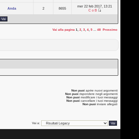
mer 22 feb 2017, 13:21
Anda
2
8655
C o B
Vai alla pagina
1
,
2
,
3
,
4
,
5
...
48
Prossimo
Non puoi
aprire nuovi argomenti
Non puoi
rispondere negli argomenti
Non puoi
modificare i tuoi messaggi
Non puoi
cancellare i tuoi messaggi
Non puoi
inviare allegati
Vai a: