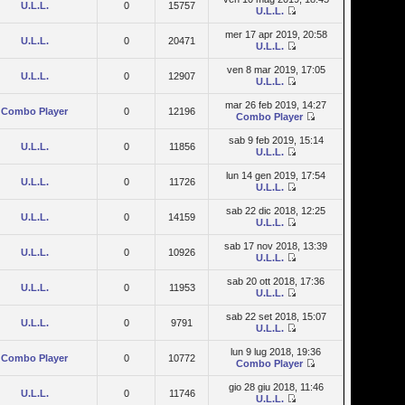
U.L.L.
0
15757
U.L.L.
mer 17 apr 2019, 20:58
U.L.L.
0
20471
U.L.L.
ven 8 mar 2019, 17:05
U.L.L.
0
12907
U.L.L.
mar 26 feb 2019, 14:27
Combo Player
0
12196
Combo Player
sab 9 feb 2019, 15:14
U.L.L.
0
11856
U.L.L.
lun 14 gen 2019, 17:54
U.L.L.
0
11726
U.L.L.
sab 22 dic 2018, 12:25
U.L.L.
0
14159
U.L.L.
sab 17 nov 2018, 13:39
U.L.L.
0
10926
U.L.L.
sab 20 ott 2018, 17:36
U.L.L.
0
11953
U.L.L.
sab 22 set 2018, 15:07
U.L.L.
0
9791
U.L.L.
lun 9 lug 2018, 19:36
Combo Player
0
10772
Combo Player
gio 28 giu 2018, 11:46
U.L.L.
0
11746
U.L.L.