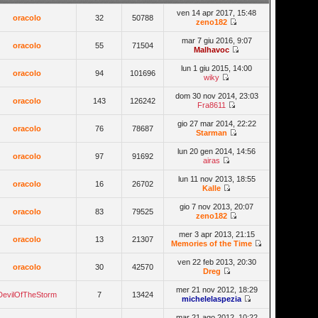
ven 14 apr 2017, 15:48
oracolo
32
50788
zeno182
mar 7 giu 2016, 9:07
oracolo
55
71504
Malhavoc
lun 1 giu 2015, 14:00
oracolo
94
101696
wiky
dom 30 nov 2014, 23:03
oracolo
143
126242
Fra8611
gio 27 mar 2014, 22:22
oracolo
76
78687
Starman
lun 20 gen 2014, 14:56
oracolo
97
91692
airas
lun 11 nov 2013, 18:55
oracolo
16
26702
Kalle
gio 7 nov 2013, 20:07
oracolo
83
79525
zeno182
mer 3 apr 2013, 21:15
oracolo
13
21307
Memories of the Time
ven 22 feb 2013, 20:30
oracolo
30
42570
Dreg
mer 21 nov 2012, 18:29
DevilOfTheStorm
7
13424
michelelaspezia
mar 21 ago 2012, 10:22