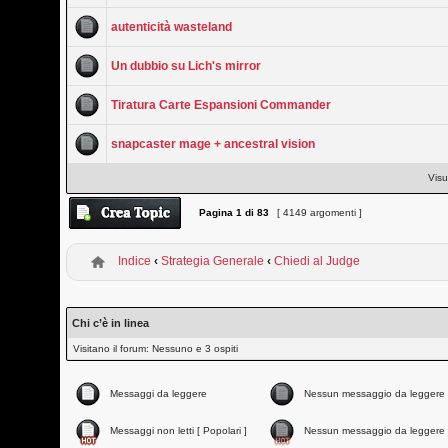
autenticità wasteland
Un dubbio su Lich's mirror
Tiratura Carte Espansioni Commander
snapcaster mage + ancestral vision
Visu
Pagina
1
di
83
[ 4149 argomenti ]
Indice
‹
Strategia Generale
‹
Chiedi al Judge
Chi c’è in linea
Visitano il forum: Nessuno e 3 ospiti
Messaggi da leggere
Nessun messaggio da leggere
Messaggi non letti [ Popolari ]
Nessun messaggio da leggere 