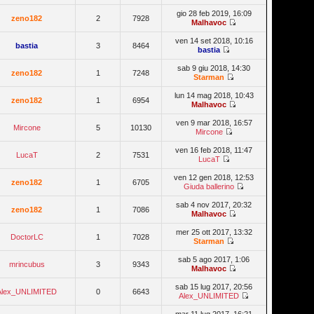
gio 28 feb 2019, 16:09
zeno182
2
7928
Malhavoc
ven 14 set 2018, 10:16
bastia
3
8464
bastia
sab 9 giu 2018, 14:30
zeno182
1
7248
Starman
lun 14 mag 2018, 10:43
zeno182
1
6954
Malhavoc
ven 9 mar 2018, 16:57
Mircone
5
10130
Mircone
ven 16 feb 2018, 11:47
LucaT
2
7531
LucaT
ven 12 gen 2018, 12:53
zeno182
1
6705
Giuda ballerino
sab 4 nov 2017, 20:32
zeno182
1
7086
Malhavoc
mer 25 ott 2017, 13:32
DoctorLC
1
7028
Starman
sab 5 ago 2017, 1:06
mrincubus
3
9343
Malhavoc
sab 15 lug 2017, 20:56
Alex_UNLIMITED
0
6643
Alex_UNLIMITED