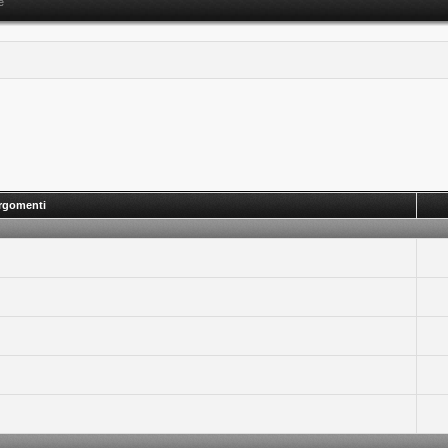
e
rgomenti