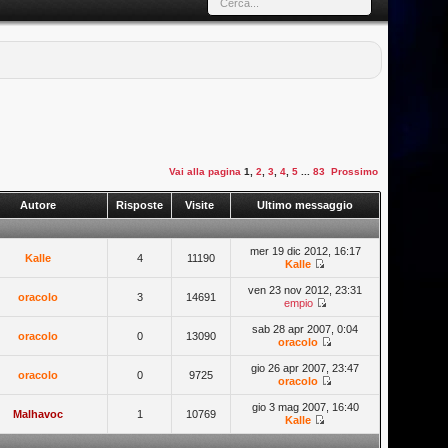
Vai alla pagina
1
,
2
,
3
,
4
,
5
...
83
Prossimo
Autore
Risposte
Visite
Ultimo messaggio
mer 19 dic 2012, 16:17
Kalle
4
11190
Kalle
ven 23 nov 2012, 23:31
oracolo
3
14691
empio
sab 28 apr 2007, 0:04
oracolo
0
13090
oracolo
gio 26 apr 2007, 23:47
oracolo
0
9725
oracolo
gio 3 mag 2007, 16:40
Malhavoc
1
10769
Kalle