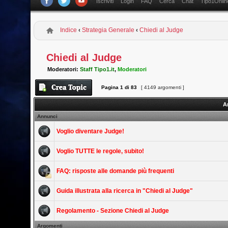
Iscriviti
Login
FAQ
Cerca
Chat
Tipo1Onlin
Indice
‹
Strategia Generale
‹
Chiedi al Judge
Chiedi al Judge
Moderatori:
Staff Tipo1.it
,
Moderatori
Pagina
1
di
83
[ 4149 argomenti ]
A
Annunci
Voglio diventare Judge!
Voglio TUTTE le regole, subito!
FAQ: risposte alle domande più frequenti
Guida illustrata alla ricerca in "Chiedi al Judge"
Regolamento - Sezione Chiedi al Judge
Argomenti