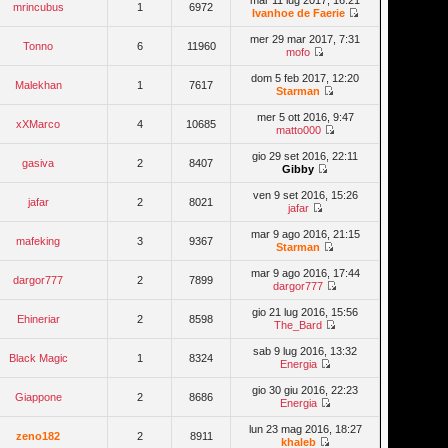
mar 11 lug 2017, 16:21
mrincubus
1
6972
Ivanhoe de Faerie
mer 29 mar 2017, 7:31
Tonno
6
11960
mofo
dom 5 feb 2017, 12:20
Malekhan
1
7617
Starman
mer 5 ott 2016, 9:47
xXMarco
4
10685
matto000
gio 29 set 2016, 22:11
gasiva
2
8407
Gibby
ven 9 set 2016, 15:26
jafar
2
8021
jafar
mar 9 ago 2016, 21:15
mafeking
3
9367
Starman
mar 9 ago 2016, 17:44
dargor777
2
7899
dargor777
gio 21 lug 2016, 15:56
Ehineriar
2
8598
The_Bard
sab 9 lug 2016, 13:32
Black Magic
1
8324
Energia
gio 30 giu 2016, 22:23
Giappone
2
8686
Energia
lun 23 mag 2016, 18:27
zeno182
2
8911
khaleb