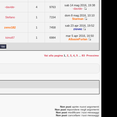
sab 14 mag 2016, 19:38
-davide-
4
9763
-davide-
dom 8 mag 2016, 10:10
Stefano
1
7154
Starman
sab 23 apr 2016, 19:52
zeno182
1
7458
ziovec
mar 5 apr 2016, 16:50
kimo87
1
6984
AlbasieFurlan
Vai alla pagina
1
,
2
,
3
,
4
,
5
...
83
Prossimo
Non puoi
aprire nuovi argomenti
Non puoi
rispondere negli argomenti
Non puoi
modificare i tuoi messaggi
Non puoi
cancellare i tuoi messaggi