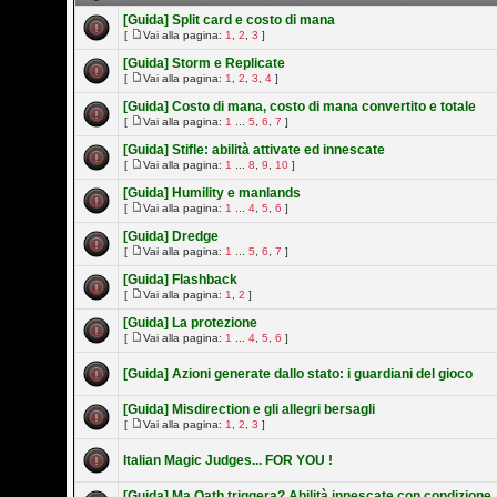
[Guida] Split card e costo di mana
[
Vai alla pagina:
1
,
2
,
3
]
[Guida] Storm e Replicate
[
Vai alla pagina:
1
,
2
,
3
,
4
]
[Guida] Costo di mana, costo di mana convertito e totale
[
Vai alla pagina:
1
...
5
,
6
,
7
]
[Guida] Stifle: abilità attivate ed innescate
[
Vai alla pagina:
1
...
8
,
9
,
10
]
[Guida] Humility e manlands
[
Vai alla pagina:
1
...
4
,
5
,
6
]
[Guida] Dredge
[
Vai alla pagina:
1
...
5
,
6
,
7
]
[Guida] Flashback
[
Vai alla pagina:
1
,
2
]
[Guida] La protezione
[
Vai alla pagina:
1
...
4
,
5
,
6
]
[Guida] Azioni generate dallo stato: i guardiani del gioco
[Guida] Misdirection e gli allegri bersagli
[
Vai alla pagina:
1
,
2
,
3
]
Italian Magic Judges... FOR YOU !
[Guida] Ma Oath triggera? Abilità innescate con condizione