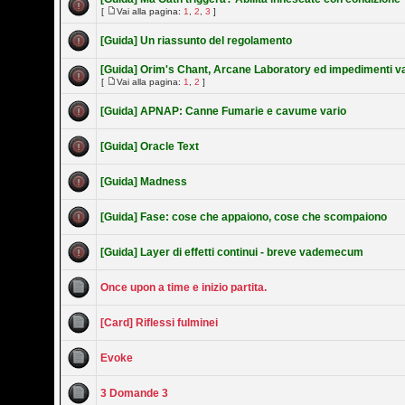
[
Vai alla pagina:
1
,
2
,
3
]
[Guida] Un riassunto del regolamento
[Guida] Orim's Chant, Arcane Laboratory ed impedimenti va
[
Vai alla pagina:
1
,
2
]
[Guida] APNAP: Canne Fumarie e cavume vario
[Guida] Oracle Text
[Guida] Madness
[Guida] Fase: cose che appaiono, cose che scompaiono
[Guida] Layer di effetti continui - breve vademecum
Once upon a time e inizio partita.
[Card] Riflessi fulminei
Evoke
3 Domande 3