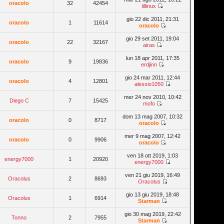
oracolo
32
42454
lillinux
gio 22 dic 2011, 21:31
oracolo
1
11614
oracolo
gio 29 set 2011, 19:04
oracolo
22
32167
airas
lun 18 apr 2011, 17:35
oracolo
9
19836
erdjinn
gio 24 mar 2011, 12:44
oracolo
4
12801
alessio1050
mer 24 nov 2010, 10:42
Diego C
7
15425
mofo
dom 13 mag 2007, 10:32
oracolo
0
8717
oracolo
mer 9 mag 2007, 12:42
oracolo
0
9906
oracolo
ven 18 ott 2019, 1:03
energy7000
1
20920
energy7000
ven 21 giu 2019, 16:49
Oracolus
2
8693
Oracolus
gio 13 giu 2019, 18:48
Oracolus
1
6914
Starman
gio 30 mag 2019, 22:42
Tonno
2
7955
Starman