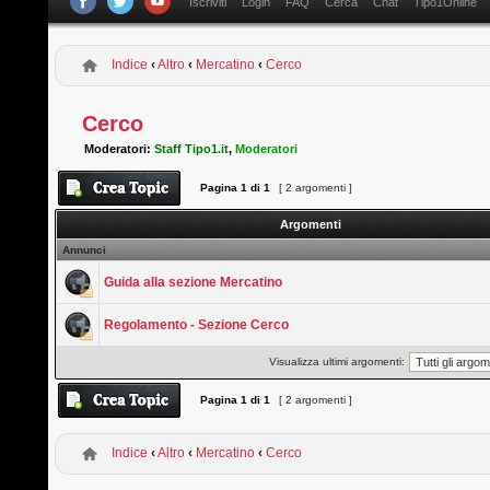
Iscriviti
Login
FAQ
Cerca
Chat
Tipo1Online
Indice
‹
Altro
‹
Mercatino
‹
Cerco
Cerco
Moderatori:
Staff Tipo1.it
,
Moderatori
Pagina
1
di
1
[ 2 argomenti ]
Argomenti
Annunci
Guida alla sezione Mercatino
Regolamento - Sezione Cerco
Visualizza ultimi argomenti:
Pagina
1
di
1
[ 2 argomenti ]
Indice
‹
Altro
‹
Mercatino
‹
Cerco