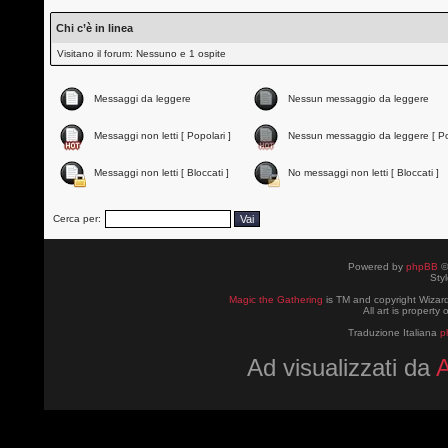
Chi c’è in linea
Visitano il forum: Nessuno e 1 ospite
Messaggi da leggere
Nessun messaggio da leggere
Messaggi non letti [ Popolari ]
Nessun messaggio da leggere [ Po
Messaggi non letti [ Bloccati ]
No messaggi non letti [ Bloccati ]
Cerca per:
Powered by
phpBB
©
Sty
Magic the Gathering
is TM and copyright Wizard
All art is property
Traduzione Italiana
p
Ad visualizzati da