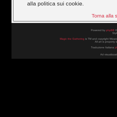
alla politica sui cookie.
Torna alla
Powered by
phpBB
©
Sty
Magic the Gathering
is TM and copyright Wizard
All art is property
Traduzione Italiana
p
Ad visualizzat