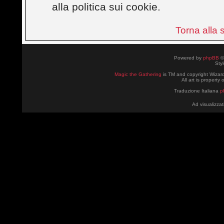
alla politica sui cookie.
Torna alla
Powered by
phpBB
©
Sty
Magic the Gathering
is TM and copyright Wizard
All art is property
Traduzione Italiana
p
Ad visualizzat