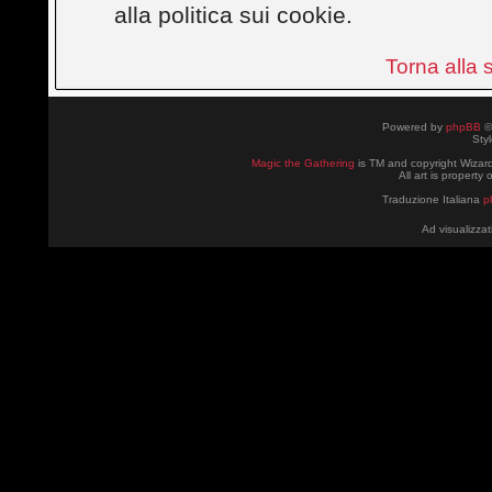
alla politica sui cookie.
Torna alla
Powered by
phpBB
©
Sty
Magic the Gathering
is TM and copyright Wizard
All art is property
Traduzione Italiana
p
Ad visualizzat