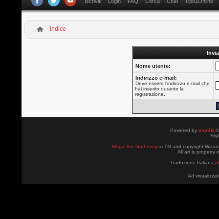
Iscriviti
Login
FAQ
Cerca
Chat
Tipo1Online
Indice
Invia
Nome utente:
Indirizzo e-mail:
Deve essere l’indirizzo e-mail che
hai inserito durante la
registrazione.
Powered by
phpBB
©
Sty
Magic the Gathering
is TM and copyright Wizard
All art is property
Traduzione Italiana
p
Ad visualizzat