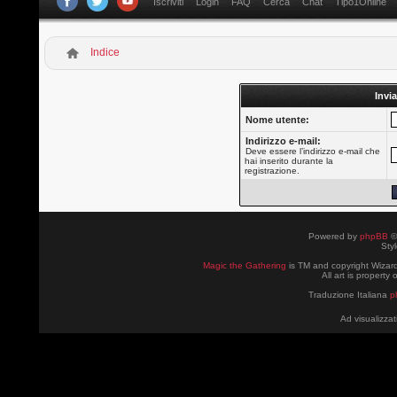
Iscriviti
Login
FAQ
Cerca
Chat
Tipo1Online
Indice
Invia
Nome utente:
Indirizzo e-mail:
Deve essere l’indirizzo e-mail che
hai inserito durante la
registrazione.
Powered by
phpBB
©
Sty
Magic the Gathering
is TM and copyright Wizard
All art is property
Traduzione Italiana
p
Ad visualizzat